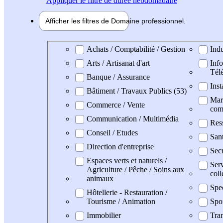
Appliquer
le filtre de durée hebdomadaire
Afficher les filtres de
Domaine pro
fessionnel
Domaine professionel
Achats / Comptabilité / Gestion
Indu
Arts / Artisanat d'art
Info
Tél
Banque / Assurance
Inst
Bâtiment / Travaux Publics (53)
Mark
Commerce / Vente
com
Communication / Multimédia
Res
Conseil / Etudes
San
Direction d'entreprise
Secr
Espaces verts et naturels /
Serv
Agriculture / Pêche / Soins aux
coll
animaux
Spe
Hôtellerie - Restauration /
Tourisme / Animation
Spo
Immobilier
Tran