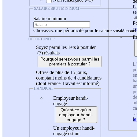
de
l
SALAIRE BRUT MINIMUM
se
si
Salaire minimum
Po
co
Choisissez une périodicité pour le salaire saisi
En
OPPORTUNITÉS
Soyez parmi les 1ers à postuler
(7)
résultats
Pourquoi serez-vous parmi les
L'
premiers à postuler ?
pe
Offres de plus de 15 jours,
en
comptant moins de 4 candidatures
ha
(dont France Travail est informé)
un
HANDICAP
pr
de
Employeur handi-
ad
engagé
ca
Qu'est-ce qu'un
sa
employeur handi-
le
engagé ?
Un employeur handi-
engagé est un