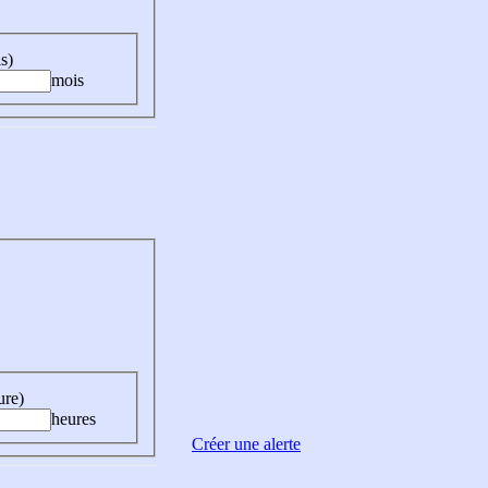
s)
mois
ure)
heures
Créer une alerte