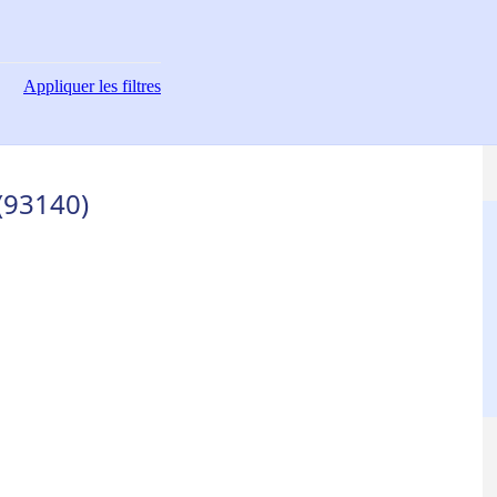
Appliquer
les filtres
(93140)