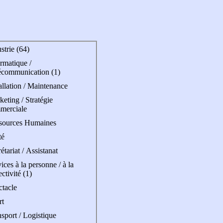
strie (64)
rmatique /
écommunication (1)
allation / Maintenance
eting / Stratégie
merciale
sources Humaines
té
étariat / Assistanat
ices à la personne / à la
ectivité (1)
ctacle
rt
sport / Logistique