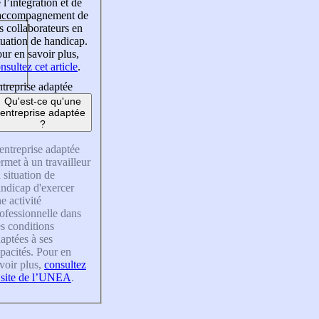
 l’intégration et de
’accompagnement de
s collaborateurs en
tuation de handicap.
ur en savoir plus,
nsultez cet article
.
treprise adaptée
Qu'est-ce qu'une
entreprise adaptée
?
entreprise adaptée
rmet à un travailleur
 situation de
ndicap d'exercer
e activité
ofessionnelle dans
s conditions
aptées à ses
pacités. Pour en
voir plus,
consultez
 site de l’UNEA
.