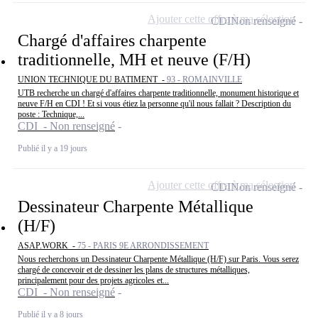
Ajouter cette offre à ma sélection
CDI
Non renseigné
Chargé d'affaires charpente
traditionnelle, MH et neuve (F/H)
UNION TECHNIQUE DU BATIMENT -
93 - ROMAINVILLE
UTB recherche un chargé d'affaires charpente traditionnelle, monument historique et
neuve F/H en CDI ! Et si vous étiez la personne qu'il nous fallait ? Description du
poste : Technique,...
CDI - Non renseigné
Publié il y a 19 jours
Ajouter cette offre à ma sélection
CDI
Non renseigné
Dessinateur Charpente Métallique
(H/F)
ASAP.WORK -
75 - PARIS 9E ARRONDISSEMENT
Nous recherchons un Dessinateur Charpente Métallique (H/F) sur Paris. Vous serez
chargé de concevoir et de dessiner les plans de structures métalliques,
principalement pour des projets agricoles et...
CDI - Non renseigné
Publié il y a 8 jours