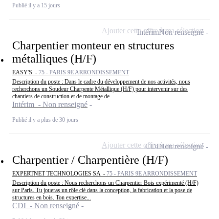
Publié il y a 15 jours
Ajouter cette offre à ma sélection
Intérim
Non renseigné
Charpentier monteur en structures
métalliques (H/F)
EASY'S -
75 - PARIS 9E ARRONDISSEMENT
Description du poste : Dans le cadre du développement de nos activités, nous
recherchons un Soudeur Charpente Métallique (H/F) pour intervenir sur des
chantiers de construction et de montage de...
Intérim - Non renseigné
Publié il y a plus de 30 jours
Ajouter cette offre à ma sélection
CDI
Non renseigné
Charpentier / Charpentière (H/F)
EXPERTNET TECHNOLOGIES SA -
75 - PARIS 9E ARRONDISSEMENT
Description du poste : Nous recherchons un Charpentier Bois expérimenté (H/F)
sur Paris. Tu joueras un rôle clé dans la conception, la fabrication et la pose de
structures en bois. Ton expertise...
CDI - Non renseigné