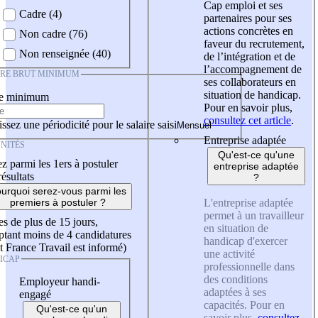
Cap emploi et ses
Cadre (4)
partenaires pour ses
actions concrètes en
Non cadre (76)
faveur du recrutement,
Non renseignée (40)
de l’intégration et de
l’accompagnement de
IRE BRUT MINIMUM
ses collaborateurs en
situation de handicap.
re minimum
Pour en savoir plus,
consultez cet article
.
ssez une périodicité pour le salaire saisi
Entreprise adaptée
NITÉS
Qu'est-ce qu'une
z parmi les 1ers à postuler
entreprise adaptée
résultats
?
urquoi serez-vous parmi les
L'entreprise adaptée
premiers à postuler ?
permet à un travailleur
es de plus de 15 jours,
en situation de
tant moins de 4 candidatures
handicap d'exercer
t France Travail est informé)
une activité
ICAP
professionnelle dans
des conditions
Employeur handi-
adaptées à ses
engagé
capacités. Pour en
Qu'est-ce qu'un
savoir plus,
consultez