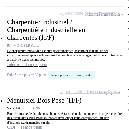
Ajouter cette offre à ma sélection
Intérim
Temps plein
Charpentier industriel /
Charpentière industrielle en
charpentes (H/F)
93 - MONTFERMEIL
Le charpentier métallique est chargé de fabriquer, assembler et installer des
structures métalliques destinées aux bâtiments et aux ouvrages industriels. Il travaille
à partir de plans techniques,...
Intérim - Temps plein
Publié il y a plus de 30 jours
Soyez parmi les 1ers à postuler
Ajouter cette offre à ma sélection
CDI
Temps plein
Menuisier Bois Pose (H/F)
SYSTEA -
75 - PARIS
Pour le compte de l'un de mes clients spécialisé dans la menuiserie bois, je recherche
des Menuisiers Bois Pose souhaitant développer leurs compétences au sein
d'équipes expérimentées sur des...
CDI - Temps plein