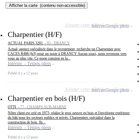
Afficher la carte
(contenu non-accessible)
Ajouter cette offre à ma sélection
Intérim
Temps plein
Charpentier (H/F)
ACTUAL PARIS 3201 -
93 - DRANCY
Actual, agence spécialisée dans le recrutement, recherche un Charpentier avec
CACES R486 (h/f) pour un poste à DRANCY Aucun souci, nous revenons vers
vous au plus vite. Ce poste consiste en la...
Intérim - Temps plein
Publié il y a 12 jours
Ajouter cette offre à ma sélection
Intérim
Temps plein
Charpentier en bois (H/F)
OTTI -
77 - CHAMPS-SUR-MARNE
Nôtre client est créé en 1973, réalise le gros oeuvre en bois et l'enveloppe extérieure
du bâti pour les secteurs publics et privés. Charpentiers spécialisé dans la
construction de bois. Ils...
Intérim - Temps plein
Publié il y a 12 jours