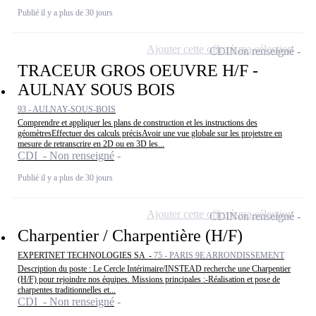
Publié il y a plus de 30 jours
Ajouter cette offre à ma sélection
CDI
Non renseigné
TRACEUR GROS OEUVRE H/F -
AULNAY SOUS BOIS
93 - AULNAY-SOUS-BOIS
Comprendre et appliquer les plans de construction et les instructions des
géomètresEffectuer des calculs précisAvoir une vue globale sur les projetstre en
mesure de retranscrire en 2D ou en 3D les...
CDI - Non renseigné
Publié il y a plus de 30 jours
Ajouter cette offre à ma sélection
CDI
Non renseigné
Charpentier / Charpentière (H/F)
EXPERTNET TECHNOLOGIES SA -
75 - PARIS 9E ARRONDISSEMENT
Description du poste : Le Cercle Intérimaire/INSTEAD recherche une Charpentier
(H/F) pour rejoindre nos équipes. Missions principales :-Réalisation et pose de
charpentes traditionnelles et...
CDI - Non renseigné