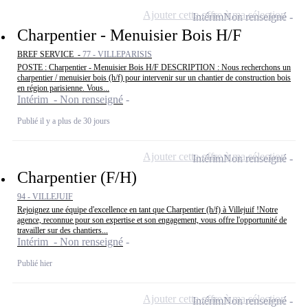
Ajouter cette offre à ma sélection
Intérim
Non renseigné
Charpentier - Menuisier Bois H/F
BREF SERVICE -
77 - VILLEPARISIS
POSTE : Charpentier - Menuisier Bois H/F DESCRIPTION : Nous recherchons un
charpentier / menuisier bois (h/f) pour intervenir sur un chantier de construction bois
en région parisienne. Vous...
Intérim - Non renseigné
Publié il y a plus de 30 jours
Ajouter cette offre à ma sélection
Intérim
Non renseigné
Charpentier (F/H)
94 - VILLEJUIF
Rejoignez une équipe d'excellence en tant que Charpentier (h/f) à Villejuif !Notre
agence, reconnue pour son expertise et son engagement, vous offre l'opportunité de
travailler sur des chantiers...
Intérim - Non renseigné
Publié hier
Ajouter cette offre à ma sélection
Intérim
Non renseigné