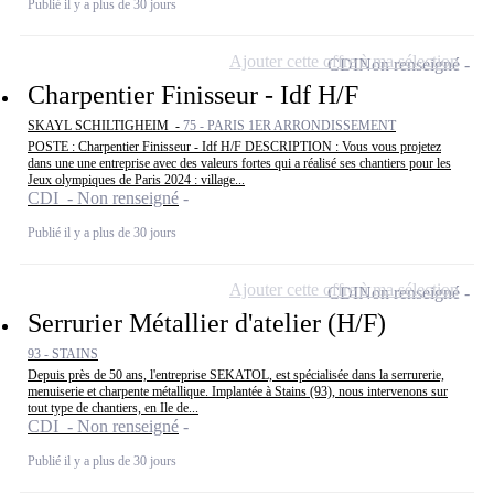
Publié il y a plus de 30 jours
Ajouter cette offre à ma sélection
CDI
Non renseigné
Charpentier Finisseur - Idf H/F
SKAYL SCHILTIGHEIM -
75 - PARIS 1ER ARRONDISSEMENT
POSTE : Charpentier Finisseur - Idf H/F DESCRIPTION : Vous vous projetez
dans une une entreprise avec des valeurs fortes qui a réalisé ses chantiers pour les
Jeux olympiques de Paris 2024 : village...
CDI - Non renseigné
Publié il y a plus de 30 jours
Ajouter cette offre à ma sélection
CDI
Non renseigné
Serrurier Métallier d'atelier (H/F)
93 - STAINS
Depuis près de 50 ans, l'entreprise SEKATOL, est spécialisée dans la serrurerie,
menuiserie et charpente métallique. Implantée à Stains (93), nous intervenons sur
tout type de chantiers, en Ile de...
CDI - Non renseigné
Publié il y a plus de 30 jours