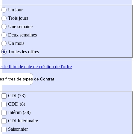
e création de l'offre
Un jour
Trois jours
Une semaine
Deux semaines
Un mois
Toutes les offres
er
le filtre de date de création de l'offre
les filtres de types de
Contrat
de contrat
CDI (73)
CDD (8)
Intérim (38)
CDI Intérimaire
Saisonnier