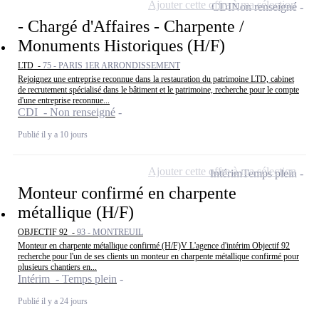
Ajouter cette offre à ma sélection
CDI
Non renseigné
- Chargé d'Affaires - Charpente /
Monuments Historiques (H/F)
LTD -
75 - PARIS 1ER ARRONDISSEMENT
Rejoignez une entreprise reconnue dans la restauration du patrimoine LTD, cabinet
de recrutement spécialisé dans le bâtiment et le patrimoine, recherche pour le compte
d'une entreprise reconnue...
CDI - Non renseigné
Publié il y a 10 jours
Ajouter cette offre à ma sélection
Intérim
Temps plein
Monteur confirmé en charpente
métallique (H/F)
OBJECTIF 92 -
93 - MONTREUIL
Monteur en charpente métallique confirmé (H/F)V L'agence d'intérim Objectif 92
recherche pour l'un de ses clients un monteur en charpente métallique confirmé pour
plusieurs chantiers en...
Intérim - Temps plein
Publié il y a 24 jours