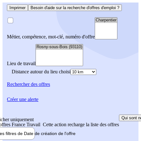
Imprimer
Besoin d'aide sur la recherche d'offres d'emploi ?
Métier, compétence, mot-clé, numéro d'offre
Lieu de travail
Distance autour du lieu choisi
Rechercher
des offres
Créer une alerte
Qui sont n
icher uniquement
 offres France Travail
Cette action recharge la liste des offres
les filtres de
Date de création
de l'offre