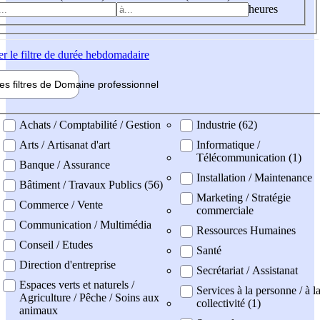
heures
er
le filtre de durée hebdomadaire
les filtres de
Domaine pro
fessionnel
ne professionel
Achats / Comptabilité / Gestion
Industrie (62)
Arts / Artisanat d'art
Informatique /
Télécommunication (1)
Banque / Assurance
Installation / Maintenance
Bâtiment / Travaux Publics (56)
Marketing / Stratégie
Commerce / Vente
commerciale
Communication / Multimédia
Ressources Humaines
Conseil / Etudes
Santé
Direction d'entreprise
Secrétariat / Assistanat
Espaces verts et naturels /
Services à la personne / à l
Agriculture / Pêche / Soins aux
collectivité (1)
animaux