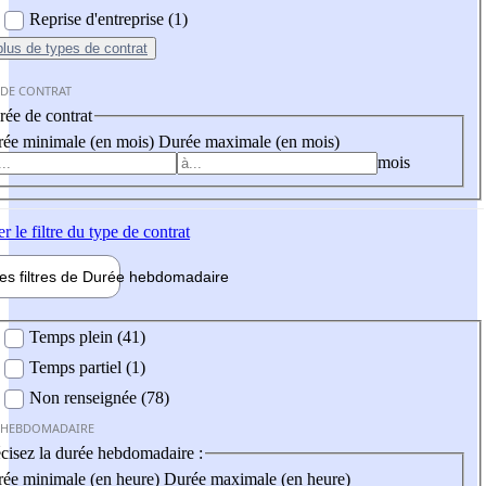
Reprise d'entreprise (1)
plus
de types de contrat
 DE CONTRAT
ée de contrat
ée minimale (en mois)
Durée maximale (en mois)
mois
er
le filtre du type de contrat
les filtres de
Durée hebdo
madaire
 hebdomadaire
Temps plein (41)
Temps partiel (1)
Non renseignée (78)
 HEBDOMADAIRE
cisez la durée hebdomadaire :
ée minimale (en heure)
Durée maximale (en heure)