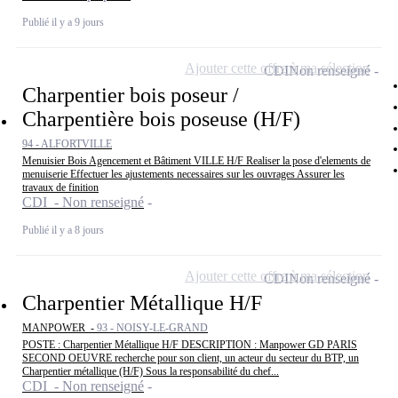
Publié il y a 9 jours
Ajouter cette offre à ma sélection
CDI
Non renseigné
Charpentier bois poseur /
Charpentière bois poseuse (H/F)
94 - ALFORTVILLE
Menuisier Bois Agencement et Bâtiment VILLE H/F Realiser la pose d'elements de
menuiserie Effectuer les ajustements necessaires sur les ouvrages Assurer les
travaux de finition
CDI - Non renseigné
Publié il y a 8 jours
Ajouter cette offre à ma sélection
CDI
Non renseigné
Charpentier Métallique H/F
MANPOWER -
93 - NOISY-LE-GRAND
POSTE : Charpentier Métallique H/F DESCRIPTION : Manpower GD PARIS
SECOND OEUVRE recherche pour son client, un acteur du secteur du BTP, un
Charpentier métallique (H/F) Sous la responsabilité du chef...
CDI - Non renseigné