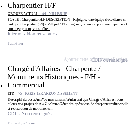
Charpentier H/F
GROUPE ACTUAL -
94 - VILLEJUIF
POSTE : Charpentier H/F DESCRIPTION : Rejoignez une équipe d'excellence en
tant que Charpentier (h/f) à Villejuif ! Notre agence, reconnue pour son expertise et
son engagement, vous offre...
Intérim - Non renseigné
Publié hier
Ajouter cette offre à ma sélection
CDI
Non renseigné
Chargé d'Affaires - Charpente /
Monuments Historiques - F/H -
Commercial
LTD -
75 - PARIS 1ER ARRONDISSEMENT
Descriptif du poste:\n\nVos missions\n\n\n\nEn tant que Chargé d'Affaires, vous
pilotez vos projets de A à Z :\n\n\n\nGérer des opérations de charpente traditionnelle
et restauration de monuments...
CDI - Non renseigné
Publié il y a 4 jours