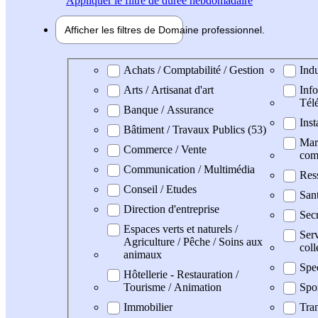
Appliquer
le filtre de durée hebdomadaire
Afficher les filtres de
Domaine pro
fessionnel
Domaine professionel
Achats / Comptabilité / Gestion
Indu
Arts / Artisanat d'art
Info
Tél
Banque / Assurance
Inst
Bâtiment / Travaux Publics (53)
Mark
Commerce / Vente
com
Communication / Multimédia
Res
Conseil / Etudes
San
Direction d'entreprise
Secr
Espaces verts et naturels /
Serv
Agriculture / Pêche / Soins aux
coll
animaux
Spe
Hôtellerie - Restauration /
Tourisme / Animation
Spo
Immobilier
Tran