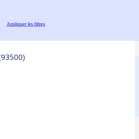
Appliquer
les filtres
(93500)