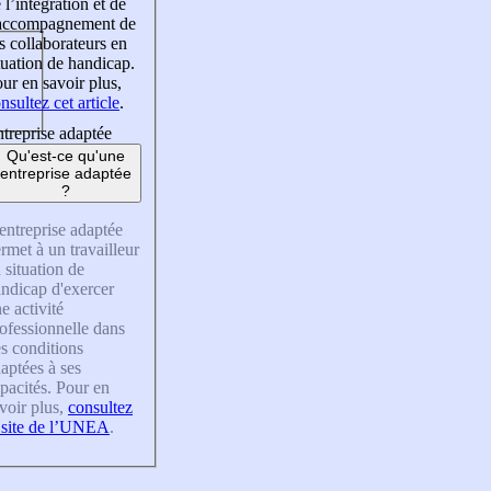
 l’intégration et de
’accompagnement de
s collaborateurs en
tuation de handicap.
ur en savoir plus,
nsultez cet article
.
treprise adaptée
Qu'est-ce qu'une
entreprise adaptée
?
entreprise adaptée
rmet à un travailleur
 situation de
ndicap d'exercer
e activité
ofessionnelle dans
s conditions
aptées à ses
pacités. Pour en
voir plus,
consultez
 site de l’UNEA
.