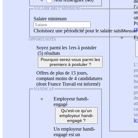
de
l
SALAIRE BRUT MINIMUM
se
si
Salaire minimum
Po
co
Choisissez une périodicité pour le salaire saisi
En
OPPORTUNITÉS
Soyez parmi les 1ers à postuler
(5)
résultats
Pourquoi serez-vous parmi les
L'
premiers à postuler ?
pe
Offres de plus de 15 jours,
en
comptant moins de 4 candidatures
ha
(dont France Travail est informé)
un
HANDICAP
pr
de
Employeur handi-
ad
engagé
ca
Qu'est-ce qu'un
sa
employeur handi-
le
engagé ?
Un employeur handi-
engagé est un