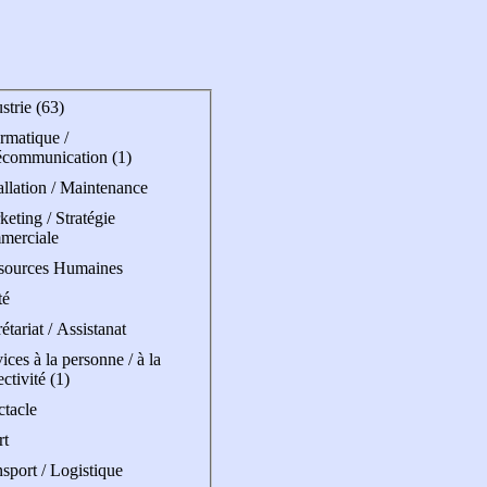
strie (63)
rmatique /
écommunication (1)
allation / Maintenance
eting / Stratégie
merciale
sources Humaines
té
étariat / Assistanat
ices à la personne / à la
ectivité (1)
ctacle
rt
sport / Logistique