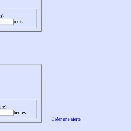
s)
mois
ure)
heures
Créer une alerte