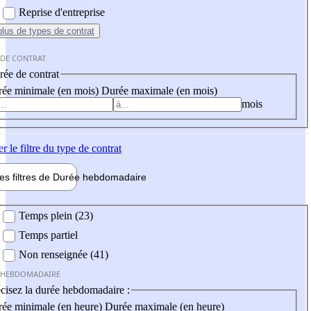
Reprise d'entreprise
plus
de types de contrat
 DE CONTRAT
ée de contrat
ée minimale (en mois)
Durée maximale (en mois)
mois
er
le filtre du type de contrat
les filtres de
Durée hebdo
madaire
 hebdomadaire
Temps plein (23)
Temps partiel
Non renseignée (41)
 HEBDOMADAIRE
cisez la durée hebdomadaire :
ée minimale (en heure)
Durée maximale (en heure)