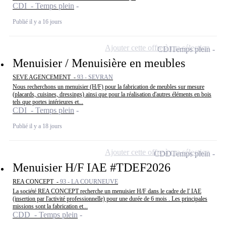
CDI - Temps plein
Publié il y a 16 jours
Ajouter cette offre à ma sélection
CDI
Temps plein
Menuisier / Menuisière en meubles
SEVE AGENCEMENT -
93 - SEVRAN
Nous recherchons un menuisier (H/F) pour la fabrication de meubles sur mesure
(placards, cuisines, dressings) ainsi que pour la réalisation d'autres éléments en bois
tels que portes intérieures et...
CDI - Temps plein
Publié il y a 18 jours
Ajouter cette offre à ma sélection
CDD
Temps plein
Menuisier H/F IAE #TDEF2026
REA CONCEPT -
93 - LA COURNEUVE
La société REA CONCEPT recherche un menuisier H/F dans le cadre de l' IAE
(insertion par l'activité professionnelle) pour une durée de 6 mois . Les principales
missions sont la fabrication et...
CDD - Temps plein