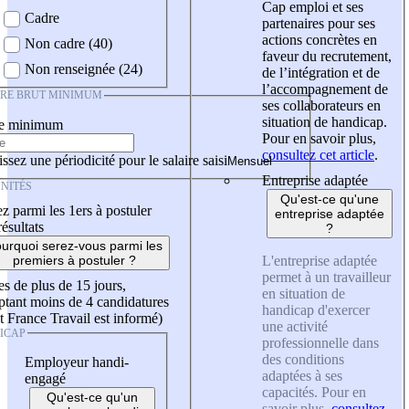
Cap emploi et ses
Cadre
partenaires pour ses
actions concrètes en
Non cadre (40)
faveur du recrutement,
Non renseignée (24)
de l’intégration et de
l’accompagnement de
IRE BRUT MINIMUM
ses collaborateurs en
situation de handicap.
re minimum
Pour en savoir plus,
consultez cet article
.
ssez une périodicité pour le salaire saisi
Entreprise adaptée
NITÉS
Qu'est-ce qu'une
z parmi les 1ers à postuler
entreprise adaptée
résultats
?
urquoi serez-vous parmi les
L'entreprise adaptée
premiers à postuler ?
permet à un travailleur
es de plus de 15 jours,
en situation de
tant moins de 4 candidatures
handicap d'exercer
t France Travail est informé)
une activité
ICAP
professionnelle dans
des conditions
Employeur handi-
adaptées à ses
engagé
capacités. Pour en
Qu'est-ce qu'un
savoir plus,
consultez