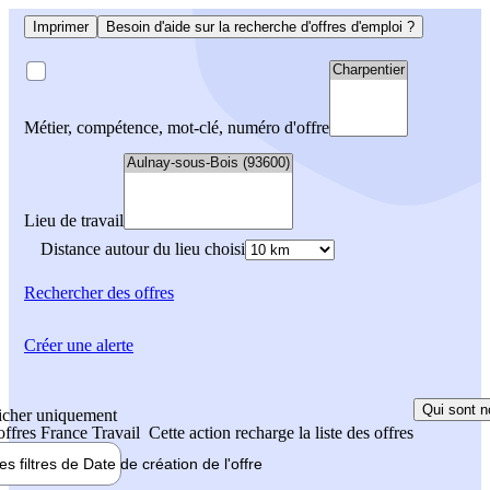
Imprimer
Besoin d'aide sur la recherche d'offres d'emploi ?
Métier, compétence, mot-clé, numéro d'offre
Lieu de travail
Distance autour du lieu choisi
Rechercher
des offres
Créer une alerte
Qui sont n
icher uniquement
 offres France Travail
Cette action recharge la liste des offres
les filtres de
Date de création
de l'offre