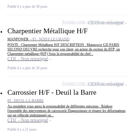
Publié il y a plus de 30 jours
Ajouter cette offre à ma sélection
CDI
Non renseigné
Charpentier Métallique H/F
MANPOWER -
93 - NOISY-LE-GRAND
POSTE : Charpentier Métallique H/F DESCRIPTION : Manpower GD PARIS
SECOND OEUVRE recherche pour son client, un acteur du secteur du BTP, un
Charpentier métallique (H/F) Sous la responsabilité du chef...
CDI - Non renseigné
Publié il y a plus de 30 jours
Ajouter cette offre à ma sélection
CDI
Non renseigné
Carrossier H/F - Deuil la Barre
95 - DEUIL-LA-BARRE
Au quotidien vous aurez la responsabilité de différentes missions : Réaliser
l'ensemble des interventions de carrosserie Diagnostiquer et réparer les déformations
sur un véhicule endommagé ou...
CDI - Non renseigné
Publié il y a 21 jours