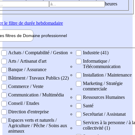
heures
er
le filtre de durée hebdomadaire
les filtres de
Domaine pro
fessionnel
ne professionel
Achats / Comptabilité / Gestion
Industrie (41)
Arts / Artisanat d'art
Informatique /
Télécommunication
Banque / Assurance
Installation / Maintenance
Bâtiment / Travaux Publics (22)
Marketing / Stratégie
Commerce / Vente
commerciale
Communication / Multimédia
Ressources Humaines
Conseil / Etudes
Santé
Direction d'entreprise
Secrétariat / Assistanat
Espaces verts et naturels /
Services à la personne / à l
Agriculture / Pêche / Soins aux
collectivité (1)
animaux