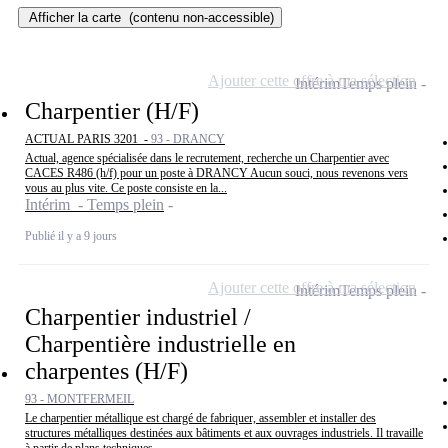
Afficher la carte
(contenu non-accessible)
Ajouter cette offre à ma sélection
Intérim
Temps plein
Charpentier (H/F)
ACTUAL PARIS 3201 -
93 - DRANCY
Actual, agence spécialisée dans le recrutement, recherche un Charpentier avec
CACES R486 (h/f) pour un poste à DRANCY Aucun souci, nous revenons vers
vous au plus vite. Ce poste consiste en la...
Intérim - Temps plein
Publié il y a 9 jours
Ajouter cette offre à ma sélection
Intérim
Temps plein
Charpentier industriel /
Charpentière industrielle en
charpentes (H/F)
93 - MONTFERMEIL
Le charpentier métallique est chargé de fabriquer, assembler et installer des
structures métalliques destinées aux bâtiments et aux ouvrages industriels. Il travaille