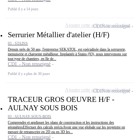
Publié il y a 14 jours
Ajouter cette offre à ma sélection
CDI
Non renseigné
Serrurier Métallier d'atelier (H/F)
93 - STAINS
Depuis près de 50 ans, l'entreprise SEKATOL, est spécialisée dans la serrurerie,
menuiserie et charpente métallique. Implantée à Stains (93), nous intervenons sur
tout type de chantiers, en Ile de...
CDI - Non renseigné
Publié il y a plus de 30 jours
Ajouter cette offre à ma sélection
CDI
Non renseigné
TRACEUR GROS OEUVRE H/F -
AULNAY SOUS BOIS
93 - AULNAY-SOUS-BOIS
Comprendre et appliquer les plans de construction et les instructions des
géomètresEffectuer des calculs précisAvoir une vue globale sur les projetstre en
mesure de retranscrire en 2D ou en 3D les...
CDI - Non renseigné