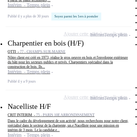
à partir de plans techniques,...
Intérim - Temps plein
Publié il y a plus de 30 jours
Soyez parmi les 1ers à postuler
Ajouter cette offre à ma sélection
Intérim
Temps plein
Charpentier en bois (H/F)
OTTI -
77 - CHAMPS-SUR-MARNE
Nôtre client est créé en 1973, réalise le gros oeuvre en bois et l'enveloppe extérieure
du bâti pour les secteurs publics et privés. Charpentiers spécialisé dans la
construction de bois. Ils...
Intérim - Temps plein
Publié il y a 9 jours
Ajouter cette offre à ma sélection
Intérim
Temps plein
Nacelliste H/F
CRIT INTERIM -
75 - PARIS 10E ARRONDISSEMENT
Dans le cadre du développement de son activité, nous recherchons pour notre client,
spécialisé dans le secteur de la charpente, un.e Nacelliste pour une mission en
intérim de 3 mois. Le.la candidat.e...
Intérim - Temps plein