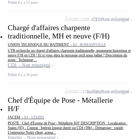
Publié il y a 12 jours
Ajouter cette offre à ma sélection
CDI
Non renseigné
Chargé d'affaires charpente
traditionnelle, MH et neuve (F/H)
UNION TECHNIQUE DU BATIMENT -
93 - ROMAINVILLE
UTB recherche un chargé d'affaires charpente traditionnelle, monument historique et
neuve F/H en CDI ! Et si vous étiez la personne qu'il nous fallait ? Description du
poste : Technique,...
CDI - Non renseigné
Publié il y a 16 jours
Ajouter cette offre à ma sélection
Intérim
Non renseigné
Chef d'Équipe de Pose - Métallerie
H/F
JACEM -
93 - STAINS
POSTE : Chef d'Équipe de Pose - Métallerie H/F DESCRIPTION : Localisation :
Stains (93) - Contrat : Intérim longue durée ou CDI (39h) - Démarrage : rapide
L'entreprise Notre client, acteur...
Intérim - Non renseigné