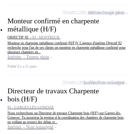
Ajouter cette offre à ma sélection
Intérim
Temps plein
Monteur confirmé en charpente
métallique (H/F)
OBJECTIF 92 -
93 - MONTREUIL
Monteur en charpente métallique confirmé (H/F)V L'agence d'intérim Objectif 92
recherche pour l'un de ses clients un monteur en charpente métallique confirmé pour
plusieurs chantiers en...
Intérim - Temps plein
Publié il y a 21 jours
Ajouter cette offre à ma sélection
Intérim
Non renseigné
Directeur de travaux Charpente
bois (H/F)
95 - GARGES-LÈS-GONESSE
Nous recherchons un Directeur de travaux Charpente bois (H/F) sur Garges-lès-
Gonesse. Tu assureras la gestion et la coordination des chantiers de charpente bois,
en veillant au respect des délais et...
Intérim - Non renseigné