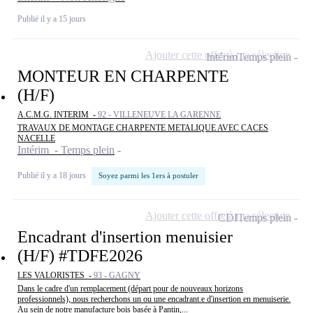
Publié il y a 15 jours
Ajouter cette offre à ma sélection
Intérim
Temps plein
MONTEUR EN CHARPENTE
(H/F)
A.C.M.G. INTERIM -
92 - VILLENEUVE LA GARENNE
TRAVAUX DE MONTAGE CHARPENTE METALIQUE AVEC CACES
NACELLE
Intérim - Temps plein
Publié il y a 18 jours
Soyez parmi les 1ers à postuler
Ajouter cette offre à ma sélection
CDI
Temps plein
Encadrant d'insertion menuisier
(H/F) #TDFE2026
LES VALORISTES -
93 - GAGNY
Dans le cadre d'un remplacement (départ pour de nouveaux horizons
professionnels), nous recherchons un ou une encadrant.e d'insertion en menuiserie.
Au sein de notre manufacture bois basée à Pantin,...