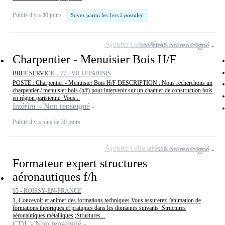
Publié il y a 30 jours
Soyez parmi les 1ers à postuler
Ajouter cette offre à ma sélection
Intérim
Non renseigné
Charpentier - Menuisier Bois H/F
BREF SERVICE -
77 - VILLEPARISIS
POSTE : Charpentier - Menuisier Bois H/F DESCRIPTION : Nous recherchons un
charpentier / menuisier bois (h/f) pour intervenir sur un chantier de construction bois
en région parisienne. Vous...
Intérim - Non renseigné
Publié il y a plus de 30 jours
Ajouter cette offre à ma sélection
CDI
Non renseigné
Formateur expert structures
aéronautiques f/h
95 - ROISSY-EN-FRANCE
1. Concevoir et animer des formations techniques Vous assurerez l'animation de
formations théoriques et pratiques dans les domaines suivants :Structures
aéronautiques métalliques ;Structures...
CDI - Non renseigné