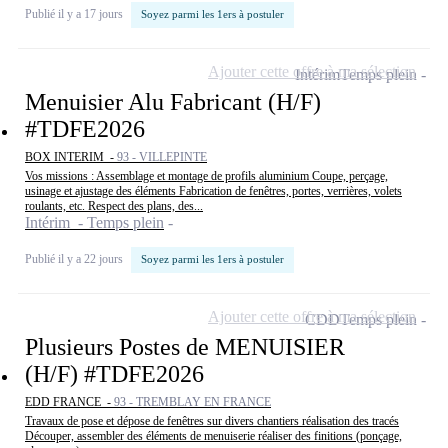
Publié il y a 17 jours
Soyez parmi les 1ers à postuler
Ajouter cette offre à ma sélection
Intérim
Temps plein
Menuisier Alu Fabricant (H/F)
#TDFE2026
BOX INTERIM -
93 - VILLEPINTE
Vos missions : Assemblage et montage de profils aluminium Coupe, perçage,
usinage et ajustage des éléments Fabrication de fenêtres, portes, verrières, volets
roulants, etc. Respect des plans, des...
Intérim - Temps plein
Publié il y a 22 jours
Soyez parmi les 1ers à postuler
Ajouter cette offre à ma sélection
CDD
Temps plein
Plusieurs Postes de MENUISIER
(H/F) #TDFE2026
EDD FRANCE -
93 - TREMBLAY EN FRANCE
Travaux de pose et dépose de fenêtres sur divers chantiers réalisation des tracés
Découper, assembler des éléments de menuiserie réaliser des finitions (ponçage,