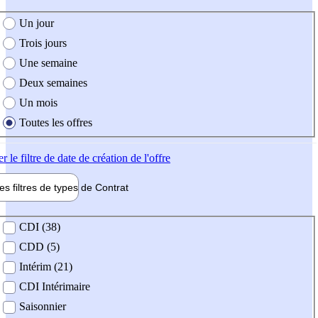
e création de l'offre
Un jour
Trois jours
Une semaine
Deux semaines
Un mois
Toutes les offres
er
le filtre de date de création de l'offre
les filtres de types de
Contrat
de contrat
CDI (38)
CDD (5)
Intérim (21)
CDI Intérimaire
Saisonnier