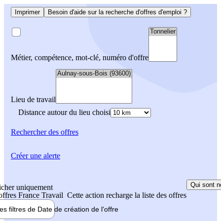
Imprimer
Besoin d'aide sur la recherche d'offres d'emploi ?
Métier, compétence, mot-clé, numéro d'offre
Lieu de travail
Distance autour du lieu choisi
Rechercher
des offres
Créer une alerte
Qui sont n
icher uniquement
 offres France Travail
Cette action recharge la liste des offres
les filtres de
Date de création
de l'offre