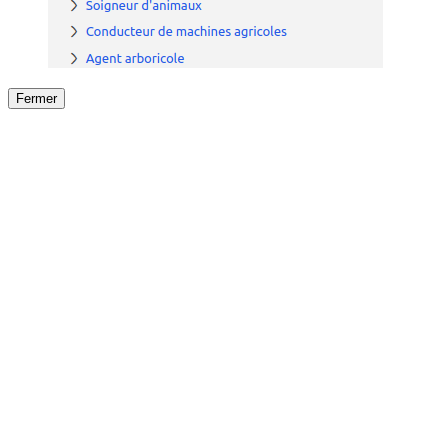
Fermer
Fermer
le détail de l'offre
/
Offre
sur
Offre précéden