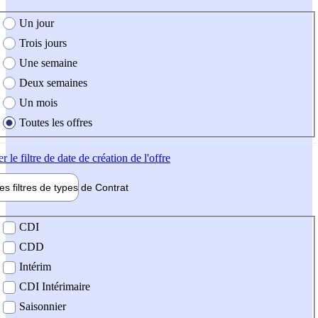
e création de l'offre
Un jour
Trois jours
Une semaine
Deux semaines
Un mois
Toutes les offres
er
le filtre de date de création de l'offre
les filtres de types de
Contrat
de contrat
CDI
CDD
Intérim
CDI Intérimaire
Saisonnier