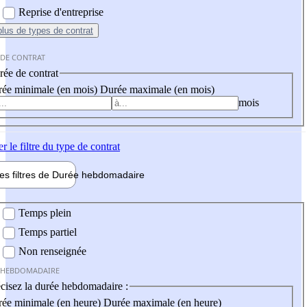
Reprise d'entreprise
plus
de types de contrat
 DE CONTRAT
ée de contrat
ée minimale (en mois)
Durée maximale (en mois)
mois
er
le filtre du type de contrat
les filtres de
Durée hebdo
madaire
 hebdomadaire
Temps plein
Temps partiel
Non renseignée
 HEBDOMADAIRE
cisez la durée hebdomadaire :
ée minimale (en heure)
Durée maximale (en heure)