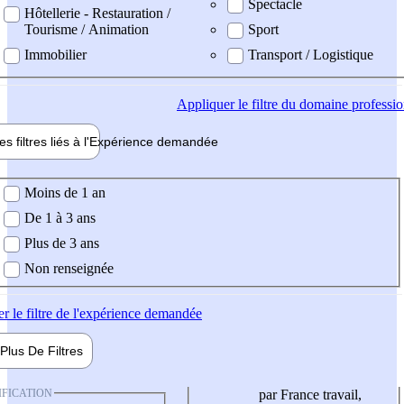
Spectacle
Hôtellerie - Restauration /
Tourisme / Animation
Sport
Immobilier
Transport / Logistique
Appliquer
le filtre du domaine professi
es filtres liés à l'
Expérience
demandée
ience demandée
Moins de 1 an
De 1 à 3 ans
Plus de 3 ans
Non renseignée
er
le filtre de l'expérience demandée
Plus De
Filtres
IFICATION
par France travail,