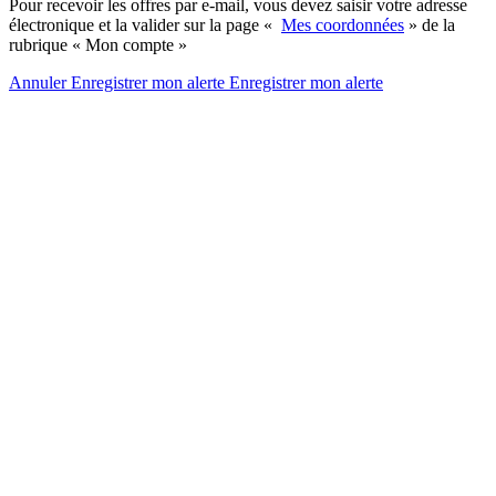
Pour recevoir les offres par e-mail, vous devez saisir votre adresse
électronique et la valider sur la page «
Mes coordonnées
» de la
rubrique « Mon compte »
Annuler
Enregistrer mon alerte
Enregistrer
mon alerte