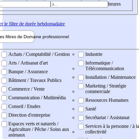
heures
er
le filtre de durée hebdomadaire
les filtres de
Domaine pro
fessionnel
ne professionel
Achats / Comptabilité / Gestion
Industrie
Arts / Artisanat d'art
Informatique /
Télécommunication
Banque / Assurance
Installation / Maintenance
Bâtiment / Travaux Publics
Marketing / Stratégie
Commerce / Vente
commerciale
Communication / Multimédia
Ressources Humaines
Conseil / Etudes
Santé
Direction d'entreprise
Secrétariat / Assistanat
Espaces verts et naturels /
Services à la personne / à l
Agriculture / Pêche / Soins aux
collectivité
animaux