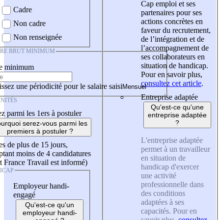
Cap emploi et ses
Cadre
partenaires pour ses
actions concrètes en
Non cadre
faveur du recrutement,
Non renseignée
de l’intégration et de
l’accompagnement de
IRE BRUT MINIMUM
ses collaborateurs en
situation de handicap.
re minimum
Pour en savoir plus,
consultez cet article
.
ssez une périodicité pour le salaire saisi
Entreprise adaptée
NITÉS
Qu'est-ce qu'une
z parmi les 1ers à postuler
entreprise adaptée
?
urquoi serez-vous parmi les
premiers à postuler ?
L'entreprise adaptée
es de plus de 15 jours,
permet à un travailleur
tant moins de 4 candidatures
en situation de
t France Travail est informé)
handicap d'exercer
ICAP
une activité
professionnelle dans
Employeur handi-
des conditions
engagé
adaptées à ses
Qu'est-ce qu'un
capacités. Pour en
employeur handi-
savoir plus,
consultez