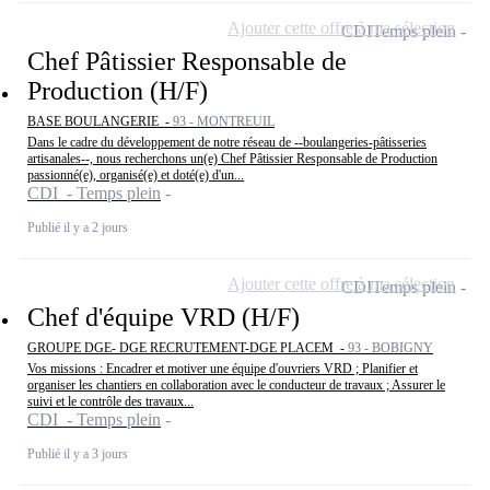
Ajouter cette offre à ma sélection
CDI
Temps plein
Chef Pâtissier Responsable de
Production (H/F)
BASE BOULANGERIE -
93 - MONTREUIL
Dans le cadre du développement de notre réseau de --boulangeries-pâtisseries
artisanales--, nous recherchons un(e) Chef Pâtissier Responsable de Production
passionné(e), organisé(e) et doté(e) d'un...
CDI - Temps plein
Publié il y a 2 jours
Ajouter cette offre à ma sélection
CDI
Temps plein
Chef d'équipe VRD (H/F)
GROUPE DGE- DGE RECRUTEMENT-DGE PLACEM -
93 - BOBIGNY
Vos missions : Encadrer et motiver une équipe d'ouvriers VRD ; Planifier et
organiser les chantiers en collaboration avec le conducteur de travaux ; Assurer le
suivi et le contrôle des travaux...
CDI - Temps plein
Publié il y a 3 jours