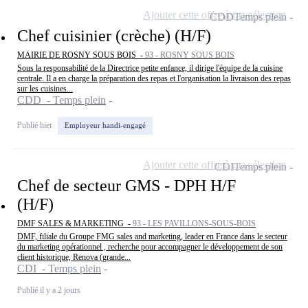
Ajouter cette offre à ma sélection
CDD
Temps plein
Chef cuisinier (crèche) (H/F)
MAIRIE DE ROSNY SOUS BOIS -
93 - ROSNY SOUS BOIS
Sous la responsabilité de la Directrice petite enfance, il dirige l'équipe de la cuisine
centrale. Il a en charge la préparation des repas et l'organisation la livraison des repas
sur les cuisines...
CDD - Temps plein
Publié hier
Employeur handi-engagé
Ajouter cette offre à ma sélection
CDI
Temps plein
Chef de secteur GMS - DPH H/F
(H/F)
DMF SALES & MARKETING -
93 - LES PAVILLONS-SOUS-BOIS
DMF, filiale du Groupe FMG sales and marketing, leader en France dans le secteur
du marketing opérationnel , recherche pour accompagner le développement de son
client historique, Renova (grande...
CDI - Temps plein
Publié il y a 2 jours