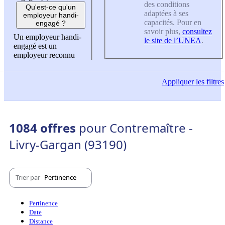
des conditions
Qu'est-ce qu'un
adaptées à ses
employeur handi-
capacités. Pour en
engagé ?
savoir plus,
consultez
Un employeur handi-
le site de l’UNEA
.
engagé est un
employeur reconnu
Appliquer
les filtres
1084 offres
pour Contremaître -
Livry-Gargan (93190)
Trier par
Pertinence
Pertinence
Date
Distance