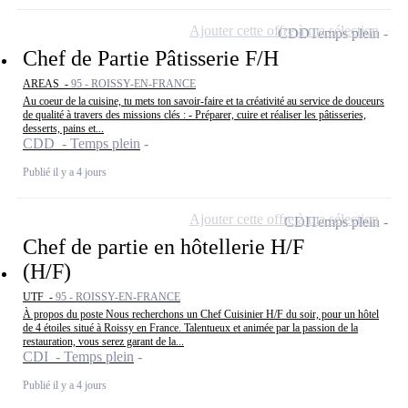
Ajouter cette offre à ma sélection
CDD
Temps plein
Chef de Partie Pâtisserie F/H
AREAS -
95 - ROISSY-EN-FRANCE
Au coeur de la cuisine, tu mets ton savoir-faire et ta créativité au service de douceurs
de qualité à travers des missions clés : - Préparer, cuire et réaliser les pâtisseries,
desserts, pains et...
CDD - Temps plein
Publié il y a 4 jours
Ajouter cette offre à ma sélection
CDI
Temps plein
Chef de partie en hôtellerie H/F
(H/F)
UTF -
95 - ROISSY-EN-FRANCE
À propos du poste Nous recherchons un Chef Cuisinier H/F du soir, pour un hôtel
de 4 étoiles situé à Roissy en France. Talentueux et animée par la passion de la
restauration, vous serez garant de la...
CDI - Temps plein
Publié il y a 4 jours