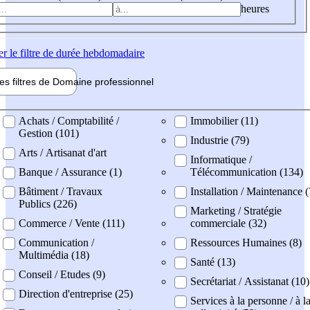
heures
er
le filtre de durée hebdomadaire
les filtres de
Domaine pro
fessionnel
ne professionel
Achats / Comptabilité /
Immobilier (11)
Gestion (101)
Industrie (79)
Arts / Artisanat d'art
Informatique /
Banque / Assurance (1)
Télécommunication (134)
Bâtiment / Travaux
Installation / Maintenance 
Publics (226)
Marketing / Stratégie
Commerce / Vente (111)
commerciale (32)
Communication /
Ressources Humaines (8)
Multimédia (18)
Santé (13)
Conseil / Etudes (9)
Secrétariat / Assistanat (10)
Direction d'entreprise (25)
Services à la personne / à l