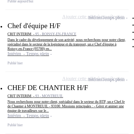
Publié aujourd'hui
Ajouter cette offre à ma sélection
Intérim
Temps plein
Chef d'équipe H/F
CRIT INTERIM -
95 - ROISSY-EN-FRANCE
Dans le cadre du développement de son activité, nous recherchons pour notre client,
spécialisé dans le secteur de la logistique et du transport, un.e Chef d'équipe à
Roissy-en-France (95700) en...
Intérim - Temps plein
Publié hier
Ajouter cette offre à ma sélection
Intérim
Temps plein
CHEF DE CHANTIER H/F
CRIT INTERIM -
93 - MONTREUIL
Nous recherchons pour notre client, spécialisé dans le secteur du BTP, un.e Chef.fe
de Chantier à MONTREUIL - 93100. Missions principales : - Gérer et animer une
équipe de travailleurs sur le...
Intérim - Temps plein
Publié hier