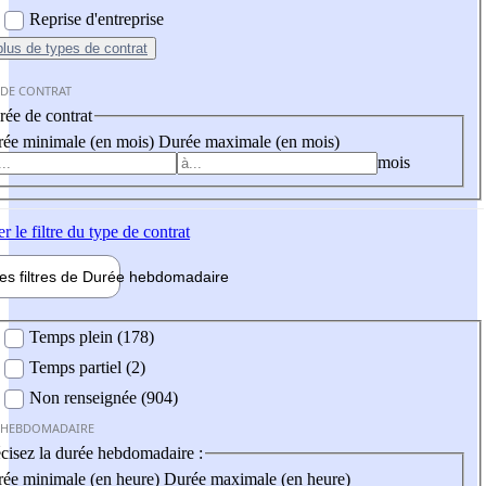
Reprise d'entreprise
plus
de types de contrat
 DE CONTRAT
ée de contrat
ée minimale (en mois)
Durée maximale (en mois)
mois
er
le filtre du type de contrat
les filtres de
Durée hebdo
madaire
 hebdomadaire
Temps plein (178)
Temps partiel (2)
Non renseignée (904)
 HEBDOMADAIRE
cisez la durée hebdomadaire :
ée minimale (en heure)
Durée maximale (en heure)