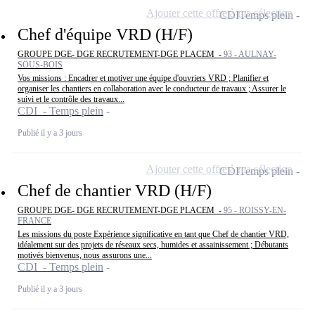
Ajouter cette offre à ma sélection
CDI
Temps plein
Chef d'équipe VRD (H/F)
GROUPE DGE- DGE RECRUTEMENT-DGE PLACEM -
93 - AULNAY-
SOUS-BOIS
Vos missions : Encadrer et motiver une équipe d'ouvriers VRD ; Planifier et
organiser les chantiers en collaboration avec le conducteur de travaux ; Assurer le
suivi et le contrôle des travaux...
CDI - Temps plein
Publié il y a 3 jours
Ajouter cette offre à ma sélection
CDI
Temps plein
Chef de chantier VRD (H/F)
GROUPE DGE- DGE RECRUTEMENT-DGE PLACEM -
95 - ROISSY-EN-
FRANCE
Les missions du poste Expérience significative en tant que Chef de chantier VRD,
idéalement sur des projets de réseaux secs, humides et assainissement ; Débutants
motivés bienvenus, nous assurons une...
CDI - Temps plein
Publié il y a 3 jours