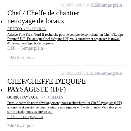
Ajouter cette offre à ma sélection
CDI
Temps plein
Chef / Cheffe de chantier
nettoyage de locaux
ADECCO -
93 - SEVRAN
Adecco Pme Paris Nord II recherche pour le compte de son client, un Chef d'Equipe
Propreté H/F. En tant que Chef d'équipe H/F, vous encadrez et organisez le travail
d'une équipe d'agents de propreté...
CDI - Temps plein
Publié il y a 3 jours
Ajouter cette offre à ma sélection
CDI
Temps plein
CHEF/CHEFFE D'EQUIPE
PAYSAGISTE (H/F)
QUIRICI PAYSAGE -
77 - CHELLES
Dans le cadre de notre développement, nous recherchons un Chef Paysagiste (H/F)
autonome et passionné pour rejoindre nos équipes en Île-de-France. Véritable pilier
sur le terrain, vous assurerez la...
CDI - Temps plein
Publié il y a 4 jours