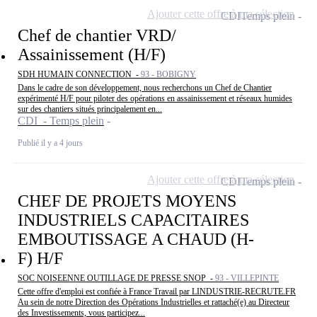
Ajouter cette offre à ma sélection
CDI
Temps plein
Chef de chantier VRD/
Assainissement (H/F)
SDH HUMAIN CONNECTION -
93 - BOBIGNY
Dans le cadre de son développement, nous recherchons un Chef de Chantier
expérimenté H/F pour piloter des opérations en assainissement et réseaux humides
sur des chantiers situés principalement en...
CDI - Temps plein
Publié il y a 4 jours
Ajouter cette offre à ma sélection
CDI
Temps plein
CHEF DE PROJETS MOYENS
INDUSTRIELS CAPACITAIRES
EMBOUTISSAGE A CHAUD (H-
F) H/F
SOC NOISEENNE OUTILLAGE DE PRESSE SNOP -
93 - VILLEPINTE
Cette offre d'emploi est confiée à France Travail par LINDUSTRIE-RECRUTE.FR
Au sein de notre Direction des Opérations Industrielles et rattaché(e) au Directeur
des Investissements, vous participez...