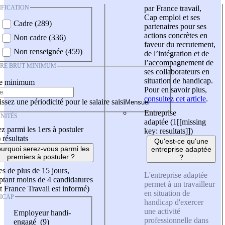
IFICATION
par France travail,
Cap emploi et ses
Cadre (289)
partenaires pour ses
actions concrètes en
Non cadre (336)
faveur du recrutement,
Non renseignée (459)
de l’intégration et de
l’accompagnement de
IRE BRUT MINIMUM
ses collaborateurs en
situation de handicap.
re minimum
Pour en savoir plus,
consultez cet article
.
ssez une périodicité pour le salaire saisi
Entreprise
NITÉS
adaptée (1
[[missing
z parmi les 1ers à postuler
key: resultats]]
)
)
résultats
Qu'est-ce qu'une
urquoi serez-vous parmi les
entreprise adaptée
premiers à postuler ?
?
es de plus de 15 jours,
L'entreprise adaptée
tant moins de 4 candidatures
permet à un travailleur
t France Travail est informé)
en situation de
ICAP
handicap d'exercer
une activité
Employeur handi-
professionnelle dans
engagé (9)