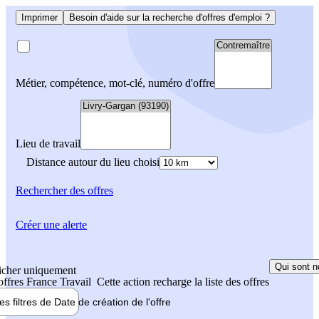
Imprimer
Besoin d'aide sur la recherche d'offres d'emploi ?
Métier, compétence, mot-clé, numéro d'offre
Lieu de travail
Distance autour du lieu choisi
Rechercher
des offres
Créer une alerte
Qui sont n
icher uniquement
 offres France Travail
Cette action recharge la liste des offres
les filtres de
Date de création
de l'offre