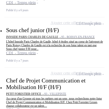
CDI - Temps plein
Publié il y a 6 jours
Ajouter cette offre à ma sélection
CDI
Temps plein
Sous chef junior (H/F)
INNSIDE PARIS CHARLES DE GAULLE -
95 - ROISSY-EN-FRANCE
L'hôtel Innside Paris Charles de Gaulle, hôtel 4 étoiles situé au coeur de l'aéroport de
Paris Roissy Charles de Gaulle est à la recherche de son futur talent en tant que
Sous chef junior F/H pour...
CDI - Temps plein
Publié il y a 7 jours
Ajouter cette offre à ma sélection
CDI
Temps plein
Chef de Projet Communication et
Mobilisation H/F (H/F)
PETIT FORESTIER OFFICE -
93 - VILLEPINTE
Au cœur d'un Groupe où tous les métiers ont un sens, nous recherchons notre futur
Chef de Projet Communication et Mobilisation H/F. Chez Petit Forestier Group,
chaque collaborateur est un talent....