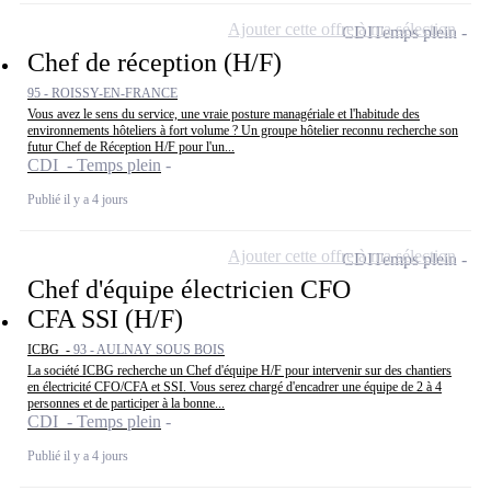
Ajouter cette offre à ma sélection
CDI
Temps plein
Chef de réception (H/F)
95 - ROISSY-EN-FRANCE
Vous avez le sens du service, une vraie posture managériale et l'habitude des
environnements hôteliers à fort volume ? Un groupe hôtelier reconnu recherche son
futur Chef de Réception H/F pour l'un...
CDI - Temps plein
Publié il y a 4 jours
Ajouter cette offre à ma sélection
CDI
Temps plein
Chef d'équipe électricien CFO
CFA SSI (H/F)
ICBG -
93 - AULNAY SOUS BOIS
La société ICBG recherche un Chef d'équipe H/F pour intervenir sur des chantiers
en électricité CFO/CFA et SSI. Vous serez chargé d'encadrer une équipe de 2 à 4
personnes et de participer à la bonne...
CDI - Temps plein
Publié il y a 4 jours