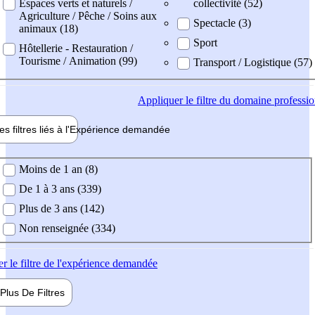
Espaces verts et naturels /
collectivité (52)
Agriculture / Pêche / Soins aux
Spectacle (3)
animaux (18)
Sport
Hôtellerie - Restauration /
Tourisme / Animation (99)
Transport / Logistique (57)
Appliquer
le filtre du domaine professi
es filtres liés à l'
Expérience
demandée
ience demandée
Moins de 1 an (8)
De 1 à 3 ans (339)
Plus de 3 ans (142)
Non renseignée (334)
er
le filtre de l'expérience demandée
Plus De
Filtres