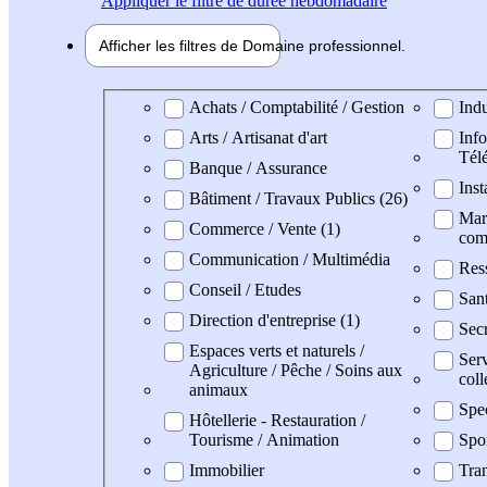
Appliquer
le filtre de durée hebdomadaire
Afficher les filtres de
Domaine pro
fessionnel
Domaine professionel
Achats / Comptabilité / Gestion
Indu
Arts / Artisanat d'art
Info
Tél
Banque / Assurance
Inst
Bâtiment / Travaux Publics (26)
Mark
Commerce / Vente (1)
com
Communication / Multimédia
Res
Conseil / Etudes
San
Direction d'entreprise (1)
Secr
Espaces verts et naturels /
Serv
Agriculture / Pêche / Soins aux
coll
animaux
Spe
Hôtellerie - Restauration /
Tourisme / Animation
Spo
Immobilier
Tran