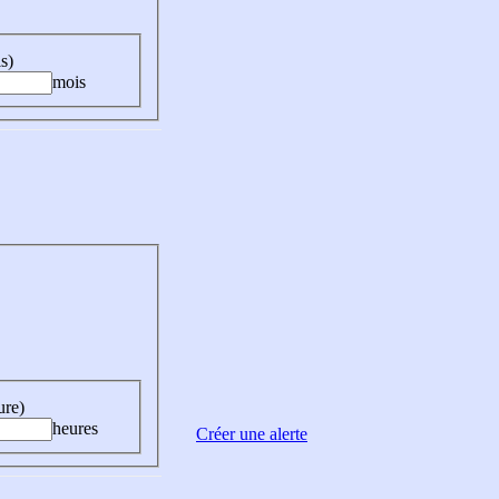
s)
mois
ure)
heures
Créer une alerte