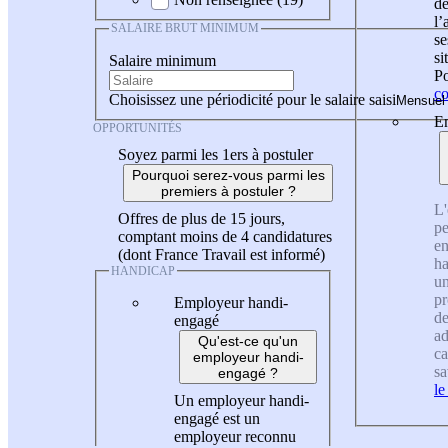
de
l
SALAIRE BRUT MINIMUM
se
si
Salaire minimum
Po
co
Choisissez une périodicité pour le salaire saisi
En
OPPORTUNITÉS
Soyez parmi les 1ers à postuler
Pourquoi serez-vous parmi les
premiers à postuler ?
L'
Offres de plus de 15 jours,
pe
comptant moins de 4 candidatures
en
(dont France Travail est informé)
ha
HANDICAP
un
pr
Employeur handi-
de
engagé
ad
Qu'est-ce qu'un
ca
employeur handi-
sa
engagé ?
le
Un employeur handi-
engagé est un
employeur reconnu