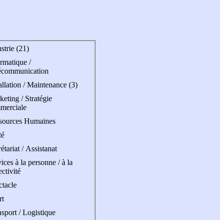
strie (21)
rmatique /
écommunication
allation / Maintenance (3)
eting / Stratégie
merciale
sources Humaines
té
étariat / Assistanat
ices à la personne / à la
ectivité
ctacle
rt
sport / Logistique