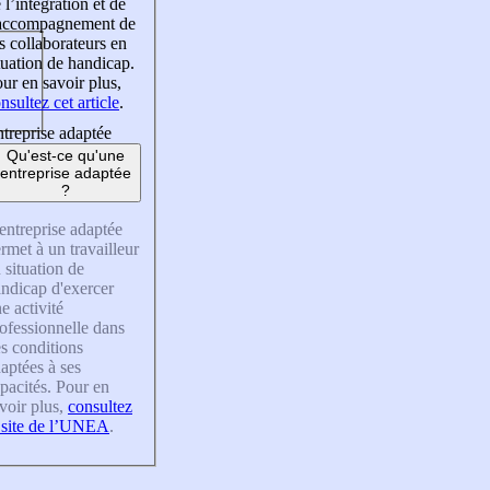
 l’intégration et de
’accompagnement de
s collaborateurs en
tuation de handicap.
ur en savoir plus,
nsultez cet article
.
treprise adaptée
Qu'est-ce qu'une
entreprise adaptée
?
entreprise adaptée
rmet à un travailleur
 situation de
ndicap d'exercer
e activité
ofessionnelle dans
s conditions
aptées à ses
pacités. Pour en
voir plus,
consultez
 site de l’UNEA
.