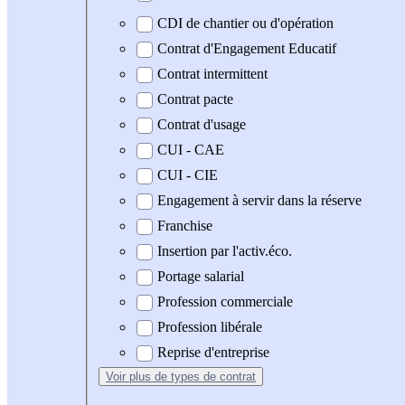
CDI de chantier ou d'opération
Contrat d'Engagement Educatif
Contrat intermittent
Contrat pacte
Contrat d'usage
CUI - CAE
CUI - CIE
Engagement à servir dans la réserve
Franchise
Insertion par l'activ.éco.
Portage salarial
Profession commerciale
Profession libérale
Reprise d'entreprise
Voir plus
de types de contrat