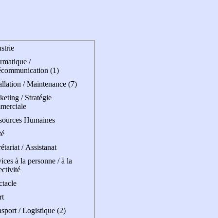
strie
rmatique /
écommunication (1)
allation / Maintenance (7)
eting / Stratégie
merciale
sources Humaines
té
étariat / Assistanat
ices à la personne / à la
ectivité
ctacle
rt
sport / Logistique (2)