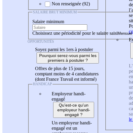
Non renseignée (92)
de
l
SALAIRE BRUT MINIMUM
se
si
Salaire minimum
Po
co
Choisissez une périodicité pour le salaire saisi
En
OPPORTUNITÉS
Soyez parmi les 1ers à postuler
Pourquoi serez-vous parmi les
premiers à postuler ?
L'
Offres de plus de 15 jours,
pe
comptant moins de 4 candidatures
en
(dont France Travail est informé)
ha
HANDICAP
un
pr
Employeur handi-
de
engagé
ad
Qu'est-ce qu'un
ca
employeur handi-
sa
engagé ?
le
Un employeur handi-
engagé est un