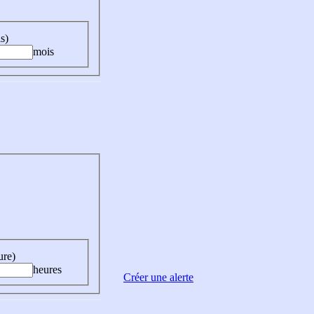
s)
mois
ure)
heures
Créer une alerte