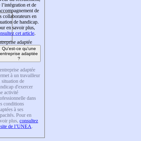
 l’intégration et de
’accompagnement de
s collaborateurs en
tuation de handicap.
ur en savoir plus,
nsultez cet article
.
treprise adaptée
Qu'est-ce qu'une
entreprise adaptée
?
entreprise adaptée
rmet à un travailleur
 situation de
ndicap d'exercer
e activité
ofessionnelle dans
s conditions
aptées à ses
pacités. Pour en
voir plus,
consultez
 site de l’UNEA
.