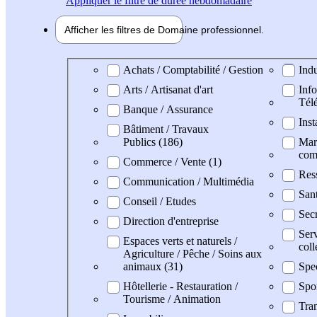
Appliquer
le filtre de durée hebdomadaire
Afficher les filtres de
Domaine pro
fessionnel
Domaine professionel
Achats / Comptabilité / Gestion
Indu
Arts / Artisanat d'art
Info
Tél
Banque / Assurance
Inst
Bâtiment / Travaux
Publics (186)
Mark
com
Commerce / Vente (1)
Res
Communication / Multimédia
San
Conseil / Etudes
Secr
Direction d'entreprise
Serv
Espaces verts et naturels /
coll
Agriculture / Pêche / Soins aux
animaux (31)
Spe
Hôtellerie - Restauration /
Spo
Tourisme / Animation
Tran