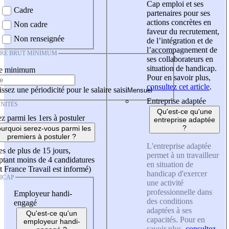
Cap emploi et ses
Cadre
partenaires pour ses
actions concrètes en
Non cadre
faveur du recrutement,
Non renseignée
de l’intégration et de
l’accompagnement de
IRE BRUT MINIMUM
ses collaborateurs en
situation de handicap.
re minimum
Pour en savoir plus,
consultez cet article
.
ssez une périodicité pour le salaire saisi
Entreprise adaptée
NITÉS
Qu'est-ce qu'une
z parmi les 1ers à postuler
entreprise adaptée
?
urquoi serez-vous parmi les
premiers à postuler ?
L'entreprise adaptée
es de plus de 15 jours,
permet à un travailleur
tant moins de 4 candidatures
en situation de
t France Travail est informé)
handicap d'exercer
ICAP
une activité
professionnelle dans
Employeur handi-
des conditions
engagé
adaptées à ses
Qu'est-ce qu'un
capacités. Pour en
employeur handi-
savoir plus,
consultez