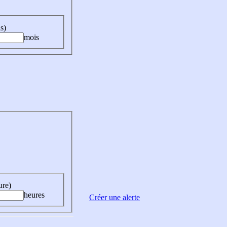
s)
mois
ure)
heures
Créer une alerte