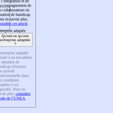
 l’intégration et de
’accompagnement de
s collaborateurs en
tuation de handicap.
ur en savoir plus,
nsultez cet article
.
treprise adaptée
Qu'est-ce qu'une
entreprise adaptée
?
entreprise adaptée
rmet à un travailleur
 situation de
ndicap d'exercer
e activité
ofessionnelle dans
s conditions
aptées à ses
pacités. Pour en
voir plus,
consultez
 site de l’UNEA
.