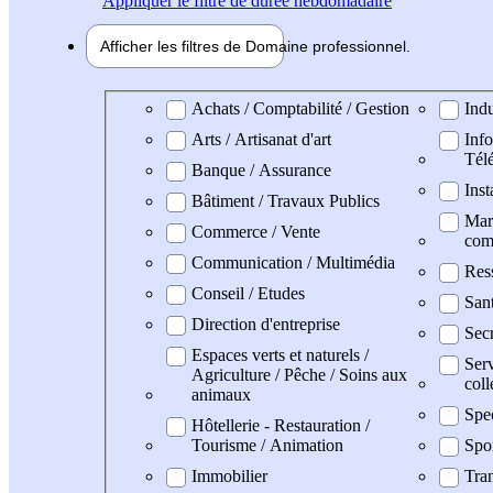
Appliquer
le filtre de durée hebdomadaire
Afficher les filtres de
Domaine pro
fessionnel
Domaine professionel
Achats / Comptabilité / Gestion
Indu
Arts / Artisanat d'art
Info
Tél
Banque / Assurance
Inst
Bâtiment / Travaux Publics
Mark
Commerce / Vente
com
Communication / Multimédia
Res
Conseil / Etudes
San
Direction d'entreprise
Secr
Espaces verts et naturels /
Serv
Agriculture / Pêche / Soins aux
coll
animaux
Spe
Hôtellerie - Restauration /
Tourisme / Animation
Spo
Immobilier
Tran