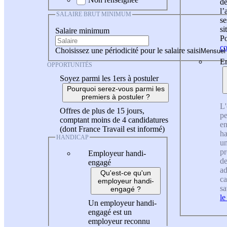
de
l
SALAIRE BRUT MINIMUM
se
si
Salaire minimum
Po
co
Choisissez une périodicité pour le salaire saisi
En
OPPORTUNITÉS
Soyez parmi les 1ers à postuler
Pourquoi serez-vous parmi les
premiers à postuler ?
L'
Offres de plus de 15 jours,
pe
comptant moins de 4 candidatures
en
(dont France Travail est informé)
ha
HANDICAP
un
pr
Employeur handi-
de
engagé
ad
Qu'est-ce qu'un
ca
employeur handi-
sa
engagé ?
le
Un employeur handi-
engagé est un
employeur reconnu