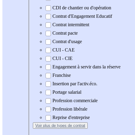
CDI de chantier ou d'opération
Contrat d'Engagement Educatif
Contrat intermittent
Contrat pacte
Contrat d'usage
CUI - CAE
CUI - CIE
Engagement à servir dans la réserve
Franchise
Insertion par l'activ.éco.
Portage salarial
Profession commerciale
Profession libérale
Reprise d'entreprise
Voir plus
de types de contrat