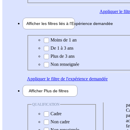
Appliquer
le fil
Afficher les filtres liés à l'
Expérience
demandée
Expérience demandée
Moins de 1 an
De 1 à 3 ans
Plus de 3 ans
Non renseignée
Appliquer
le filtre de l'expérience demandée
Afficher
Plus de
filtres
QUALIFICATION
pa
Ca
Cadre
pa
ac
Non cadre
fa
Non renseignée