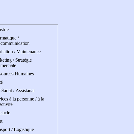
strie
rmatique /
écommunication
allation / Maintenance
eting / Stratégie
merciale
sources Humaines
té
étariat / Assistanat
ices à la personne / à la
ectivité
ctacle
rt
sport / Logistique