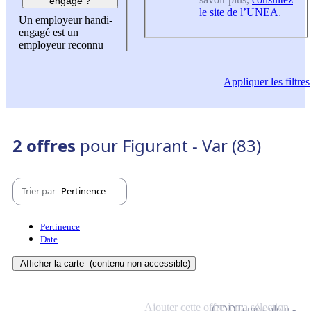
engagé ?
le site de l’UNEA
.
Un employeur handi-
engagé est un
employeur reconnu
Appliquer
les filtres
2 offres
pour Figurant - Var (83)
Trier par
Pertinence
Pertinence
Date
Afficher la carte
(contenu non-accessible)
Ajouter cette offre à ma sélection
CDD
Temps plein