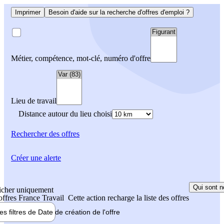
Imprimer
Besoin d'aide sur la recherche d'offres d'emploi ?
Métier, compétence, mot-clé, numéro d'offre
Lieu de travail
Distance autour du lieu choisi
Rechercher
des offres
Créer une alerte
Qui sont n
icher uniquement
 offres France Travail
Cette action recharge la liste des offres
les filtres de
Date de création
de l'offre