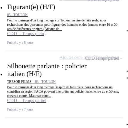
Figurant(e) (H/F)
83 - TOULON
Pour le tournage d'un long métrage sur Toulon, inspiré de faits réels, nous
recherchons des personnes pour figurer des hommes et des femmes entre 16 et 50
ans de différentes origines (Afrique de...
CDD - Temps plein
Publié il y a 8 jours
Ajouter cette offre à ma sélection
CDD
Temps partiel
Silhouette parlante : policier
italien (H/F)
TRESOR FILMS -
83 - TOULON
Pour le tournage d'un long métrage, inspiré de faits réels, nous recherchons un
comédien en région PACA pouvant interpréter un policier italien entre 25 et 50 ans,
cheveux courts. Maitriser cette...
CDD - Temps partiel
Publié il y a 7 jours