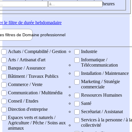
heures
er
le filtre de durée hebdomadaire
les filtres de
Domaine pro
fessionnel
ne professionel
Achats / Comptabilité / Gestion
Industrie
Arts / Artisanat d'art
Informatique /
Télécommunication
Banque / Assurance
Installation / Maintenance
Bâtiment / Travaux Publics
Marketing / Stratégie
Commerce / Vente
commerciale
Communication / Multimédia
Ressources Humaines
Conseil / Etudes
Santé
Direction d'entreprise
Secrétariat / Assistanat
Espaces verts et naturels /
Services à la personne / à l
Agriculture / Pêche / Soins aux
collectivité
animaux