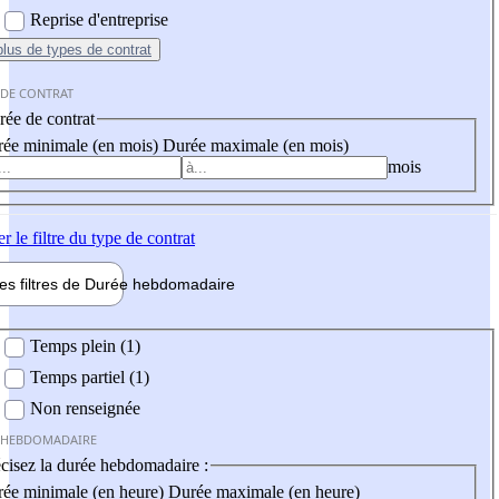
Reprise d'entreprise
plus
de types de contrat
 DE CONTRAT
ée de contrat
ée minimale (en mois)
Durée maximale (en mois)
mois
er
le filtre du type de contrat
les filtres de
Durée hebdo
madaire
 hebdomadaire
Temps plein (1)
Temps partiel (1)
Non renseignée
 HEBDOMADAIRE
cisez la durée hebdomadaire :
ée minimale (en heure)
Durée maximale (en heure)