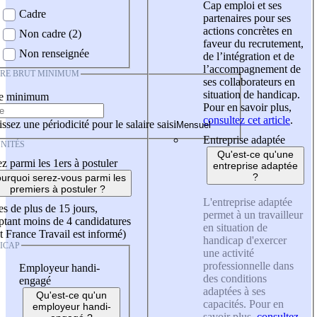
Cap emploi et ses
Cadre
partenaires pour ses
actions concrètes en
Non cadre (2)
faveur du recrutement,
Non renseignée
de l’intégration et de
l’accompagnement de
IRE BRUT MINIMUM
ses collaborateurs en
situation de handicap.
re minimum
Pour en savoir plus,
consultez cet article
.
ssez une périodicité pour le salaire saisi
Entreprise adaptée
NITÉS
Qu'est-ce qu'une
z parmi les 1ers à postuler
entreprise adaptée
?
urquoi serez-vous parmi les
premiers à postuler ?
L'entreprise adaptée
es de plus de 15 jours,
permet à un travailleur
tant moins de 4 candidatures
en situation de
t France Travail est informé)
handicap d'exercer
ICAP
une activité
professionnelle dans
Employeur handi-
des conditions
engagé
adaptées à ses
Qu'est-ce qu'un
capacités. Pour en
employeur handi-
savoir plus,
consultez