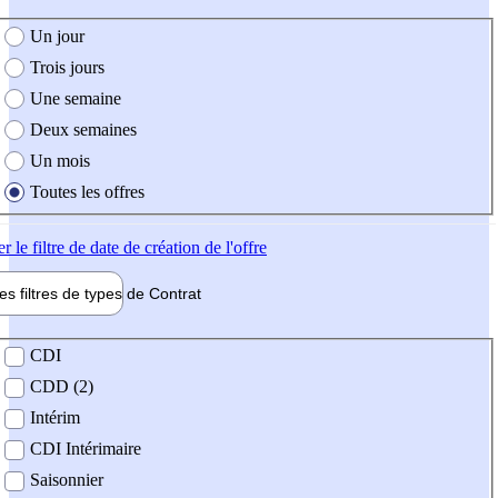
e création de l'offre
Un jour
Trois jours
Une semaine
Deux semaines
Un mois
Toutes les offres
er
le filtre de date de création de l'offre
les filtres de types de
Contrat
de contrat
CDI
CDD (2)
Intérim
CDI Intérimaire
Saisonnier