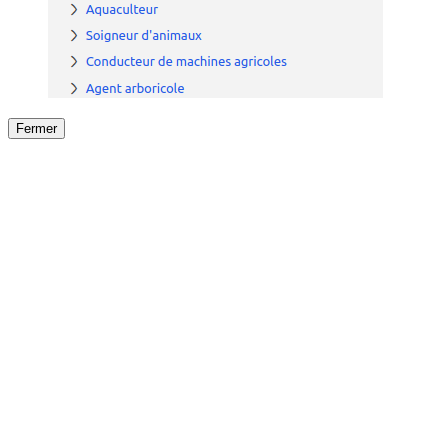
Fermer
Fermer
le détail de l'offre
/
Offre
sur
Offre précéden