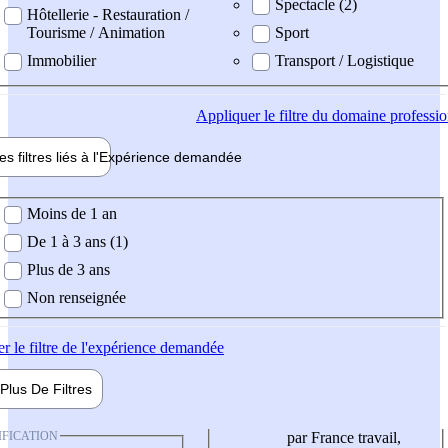
Spectacle (2)
Hôtellerie - Restauration /
Tourisme / Animation
Sport
Immobilier
Transport / Logistique
Appliquer
le filtre du domaine professi
es filtres liés à l'
Expérience
demandée
ience demandée
Moins de 1 an
De 1 à 3 ans (1)
Plus de 3 ans
Non renseignée
er
le filtre de l'expérience demandée
Plus De
Filtres
IFICATION
par France travail,