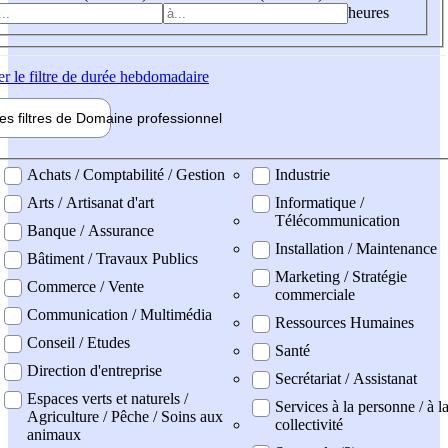
heures
er
le filtre de durée hebdomadaire
les filtres de
Domaine pro
fessionnel
ne professionel
Achats / Comptabilité / Gestion
Industrie
Arts / Artisanat d'art
Informatique /
Télécommunication
Banque / Assurance
Installation / Maintenance
Bâtiment / Travaux Publics
Marketing / Stratégie
Commerce / Vente
commerciale
Communication / Multimédia
Ressources Humaines
Conseil / Etudes
Santé
Direction d'entreprise
Secrétariat / Assistanat
Espaces verts et naturels /
Services à la personne / à l
Agriculture / Pêche / Soins aux
collectivité
animaux