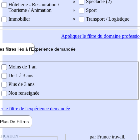
Spectacle (2)
Hôtellerie - Restauration /
Tourisme / Animation
Sport
Immobilier
Transport / Logistique
Appliquer
le filtre du domaine professi
es filtres liés à l'
Expérience
demandée
ience demandée
Moins de 1 an
De 1 à 3 ans
Plus de 3 ans
Non renseignée
er
le filtre de l'expérience demandée
Plus De
Filtres
IFICATION
par France travail,