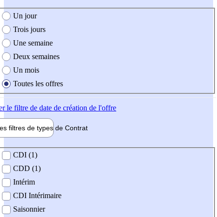
e création de l'offre
Un jour
Trois jours
Une semaine
Deux semaines
Un mois
Toutes les offres
er
le filtre de date de création de l'offre
les filtres de types de
Contrat
de contrat
CDI (1)
CDD (1)
Intérim
CDI Intérimaire
Saisonnier