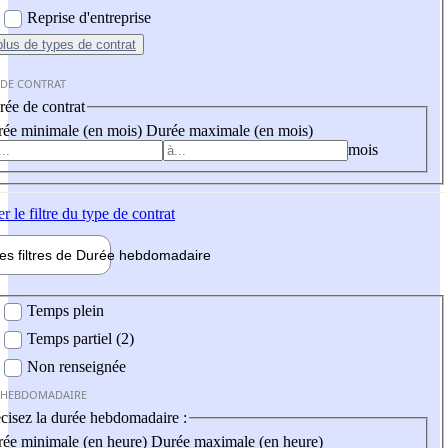
Reprise d'entreprise
plus
de types de contrat
 DE CONTRAT
ée de contrat
ée minimale (en mois)
Durée maximale (en mois)
mois
er
le filtre du type de contrat
les filtres de
Durée hebdo
madaire
 hebdomadaire
Temps plein
Temps partiel (2)
Non renseignée
 HEBDOMADAIRE
cisez la durée hebdomadaire :
ée minimale (en heure)
Durée maximale (en heure)