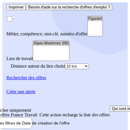
Imprimer
Besoin d'aide sur la recherche d'offres d'emploi ?
Métier, compétence, mot-clé, numéro d'offre
Lieu de travail
Distance autour du lieu choisi
Rechercher
des offres
Créer une alerte
Qui sont n
icher uniquement
 offres France Travail
Cette action recharge la liste des offres
les filtres de
Date de création
de l'offre