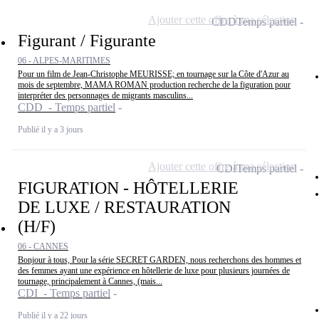
Ajouter cette offre à ma sélection
CDD
Temps partiel
Figurant / Figurante
06 - ALPES-MARITIMES
Pour un film de Jean-Christophe MEURISSE; en tournage sur la Côte d'Azur au
mois de septembre, MAMA ROMAN production recherche de la figuration pour
interpréter des personnages de migrants masculins...
CDD - Temps partiel
Publié il y a 3 jours
Ajouter cette offre à ma sélection
CDI
Temps partiel
FIGURATION - HÔTELLERIE
DE LUXE / RESTAURATION
(H/F)
06 - CANNES
Bonjour à tous, Pour la série SECRET GARDEN, nous recherchons des hommes et
des femmes ayant une expérience en hôtellerie de luxe pour plusieurs journées de
tournage, principalement à Cannes, (mais...
CDI - Temps partiel
Publié il y a 22 jours