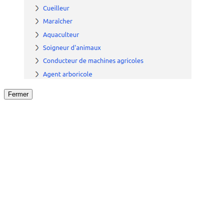
Fermer
Fermer
le détail de l'offre
/
Offre
sur
Offre précéden