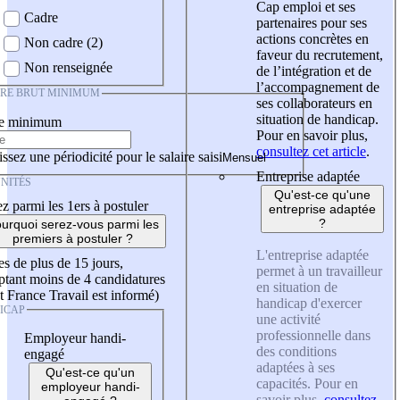
Cap emploi et ses
Cadre
partenaires pour ses
actions concrètes en
Non cadre (2)
faveur du recrutement,
Non renseignée
de l’intégration et de
l’accompagnement de
IRE BRUT MINIMUM
ses collaborateurs en
situation de handicap.
re minimum
Pour en savoir plus,
consultez cet article
.
ssez une périodicité pour le salaire saisi
Entreprise adaptée
NITÉS
Qu'est-ce qu'une
z parmi les 1ers à postuler
entreprise adaptée
?
urquoi serez-vous parmi les
premiers à postuler ?
L'entreprise adaptée
es de plus de 15 jours,
permet à un travailleur
tant moins de 4 candidatures
en situation de
t France Travail est informé)
handicap d'exercer
ICAP
une activité
professionnelle dans
Employeur handi-
des conditions
engagé
adaptées à ses
Qu'est-ce qu'un
capacités. Pour en
employeur handi-
savoir plus,
consultez