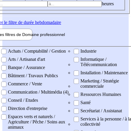
heures
er
le filtre de durée hebdomadaire
les filtres de
Domaine pro
fessionnel
ne professionel
Achats / Comptabilité / Gestion
Industrie
Arts / Artisanat d'art
Informatique /
Télécommunication
Banque / Assurance
Installation / Maintenance
Bâtiment / Travaux Publics
Marketing / Stratégie
Commerce / Vente
commerciale
Communication / Multimédia (4)
Ressources Humaines
Conseil / Etudes
Santé
Direction d'entreprise
Secrétariat / Assistanat
Espaces verts et naturels /
Services à la personne / à l
Agriculture / Pêche / Soins aux
collectivité
animaux