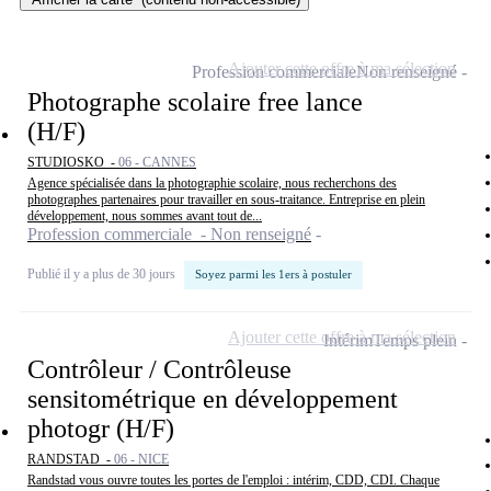
Ajouter cette offre à ma sélection
Profession commerciale
Non renseigné
Photographe scolaire free lance
(H/F)
STUDIOSKO -
06 - CANNES
Agence spécialisée dans la photographie scolaire, nous recherchons des
photographes partenaires pour travailler en sous-traitance. Entreprise en plein
développement, nous sommes avant tout de...
Profession commerciale - Non renseigné
Publié il y a plus de 30 jours
Soyez parmi les 1ers à postuler
Ajouter cette offre à ma sélection
Intérim
Temps plein
Contrôleur / Contrôleuse
sensitométrique en développement
photogr (H/F)
RANDSTAD -
06 - NICE
Randstad vous ouvre toutes les portes de l'emploi : intérim, CDD, CDI. Chaque