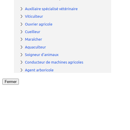
Fermer
Fermer
le détail de l'offre
/
Offre
sur
Offre précéden