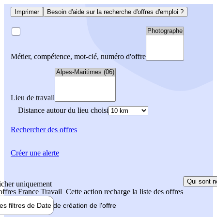
Imprimer
Besoin d'aide sur la recherche d'offres d'emploi ?
Métier, compétence, mot-clé, numéro d'offre
Lieu de travail
Distance autour du lieu choisi
Rechercher
des offres
Créer une alerte
Qui sont n
icher uniquement
 offres France Travail
Cette action recharge la liste des offres
les filtres de
Date de création
de l'offre