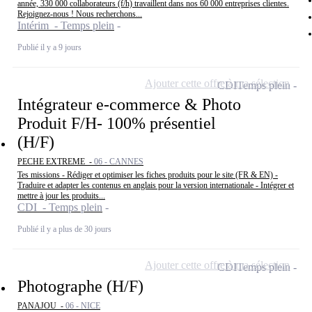
année, 330 000 collaborateurs (f/h) travaillent dans nos 60 000 entreprises clientes.
Rejoignez-nous ! Nous recherchons...
Intérim - Temps plein
Publié il y a 9 jours
Ajouter cette offre à ma sélection
CDI
Temps plein
Intégrateur e-commerce & Photo
Produit F/H- 100% présentiel
(H/F)
PECHE EXTREME -
06 - CANNES
Tes missions - Rédiger et optimiser les fiches produits pour le site (FR & EN) -
Traduire et adapter les contenus en anglais pour la version internationale - Intégrer et
mettre à jour les produits...
CDI - Temps plein
Publié il y a plus de 30 jours
Ajouter cette offre à ma sélection
CDI
Temps plein
Photographe (H/F)
PANAJOU -
06 - NICE