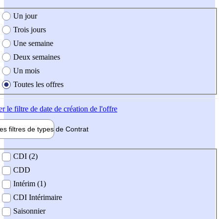
e création de l'offre
Un jour
Trois jours
Une semaine
Deux semaines
Un mois
Toutes les offres
er
le filtre de date de création de l'offre
les filtres de types de
Contrat
de contrat
CDI (2)
CDD
Intérim (1)
CDI Intérimaire
Saisonnier