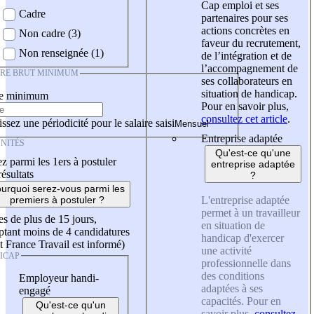
Cap emploi et ses
Cadre
partenaires pour ses
actions concrètes en
Non cadre (3)
faveur du recrutement,
Non renseignée (1)
de l’intégration et de
l’accompagnement de
IRE BRUT MINIMUM
ses collaborateurs en
situation de handicap.
re minimum
Pour en savoir plus,
consultez cet article
.
ssez une périodicité pour le salaire saisi
Entreprise adaptée
NITÉS
Qu'est-ce qu'une
z parmi les 1ers à postuler
entreprise adaptée
résultats
?
urquoi serez-vous parmi les
L'entreprise adaptée
premiers à postuler ?
permet à un travailleur
es de plus de 15 jours,
en situation de
tant moins de 4 candidatures
handicap d'exercer
t France Travail est informé)
une activité
ICAP
professionnelle dans
des conditions
Employeur handi-
adaptées à ses
engagé
capacités. Pour en
Qu'est-ce qu'un
savoir plus,
consultez