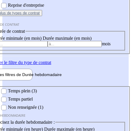
Reprise d'entreprise
plus
de types de contrat
 DE CONTRAT
ée de contrat
ée minimale (en mois)
Durée maximale (en mois)
mois
er
le filtre du type de contrat
les filtres de
Durée hebdo
madaire
 hebdomadaire
Temps plein (3)
Temps partiel
Non renseignée (1)
 HEBDOMADAIRE
cisez la durée hebdomadaire :
ée minimale (en heure)
Durée maximale (en heure)