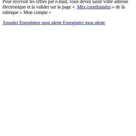
Pour recevoir les offres par e-mail, vous devez saisir votre adresse
électronique et la valider sur la page «
Mes coordonnées
» de la
rubrique « Mon compte »
Annuler
Enregistrer mon alerte
Enregistrer
mon alerte