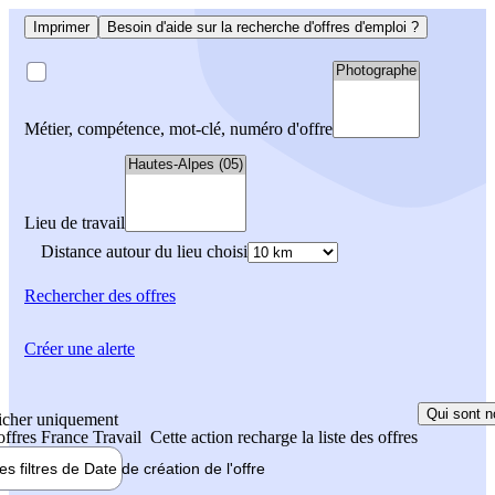
Imprimer
Besoin d'aide sur la recherche d'offres d'emploi ?
Métier, compétence, mot-clé, numéro d'offre
Lieu de travail
Distance autour du lieu choisi
Rechercher
des offres
Créer une alerte
Qui sont n
icher uniquement
 offres France Travail
Cette action recharge la liste des offres
les filtres de
Date de création
de l'offre