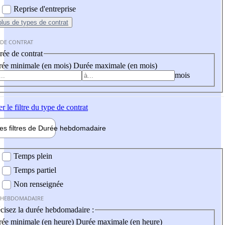
Reprise d'entreprise
plus
de types de contrat
 DE CONTRAT
ée de contrat
ée minimale (en mois)
Durée maximale (en mois)
mois
er
le filtre du type de contrat
les filtres de
Durée hebdo
madaire
 hebdomadaire
Temps plein
Temps partiel
Non renseignée
 HEBDOMADAIRE
cisez la durée hebdomadaire :
ée minimale (en heure)
Durée maximale (en heure)