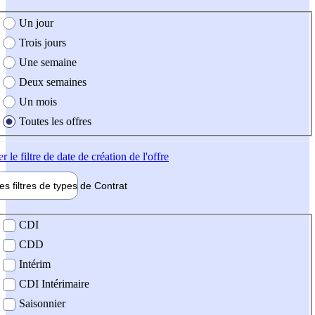
e création de l'offre
Un jour
Trois jours
Une semaine
Deux semaines
Un mois
Toutes les offres
er
le filtre de date de création de l'offre
les filtres de types de
Contrat
de contrat
CDI
CDD
Intérim
CDI Intérimaire
Saisonnier