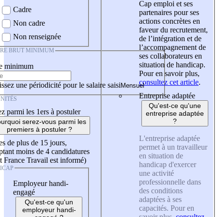
Cap emploi et ses
Cadre
partenaires pour ses
actions concrètes en
Non cadre
faveur du recrutement,
Non renseignée
de l’intégration et de
l’accompagnement de
IRE BRUT MINIMUM
ses collaborateurs en
situation de handicap.
re minimum
Pour en savoir plus,
consultez cet article
.
ssez une périodicité pour le salaire saisi
Entreprise adaptée
NITÉS
Qu'est-ce qu'une
z parmi les 1ers à postuler
entreprise adaptée
?
urquoi serez-vous parmi les
premiers à postuler ?
L'entreprise adaptée
es de plus de 15 jours,
permet à un travailleur
tant moins de 4 candidatures
en situation de
t France Travail est informé)
handicap d'exercer
ICAP
une activité
professionnelle dans
Employeur handi-
des conditions
engagé
adaptées à ses
Qu'est-ce qu'un
capacités. Pour en
employeur handi-
savoir plus,
consultez