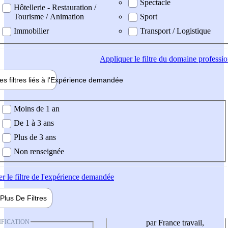
Spectacle
Hôtellerie - Restauration /
Tourisme / Animation
Sport
Immobilier
Transport / Logistique
Appliquer
le filtre du domaine professi
es filtres liés à l'
Expérience
demandée
ience demandée
Moins de 1 an
De 1 à 3 ans
Plus de 3 ans
Non renseignée
er
le filtre de l'expérience demandée
Plus De
Filtres
IFICATION
par France travail,