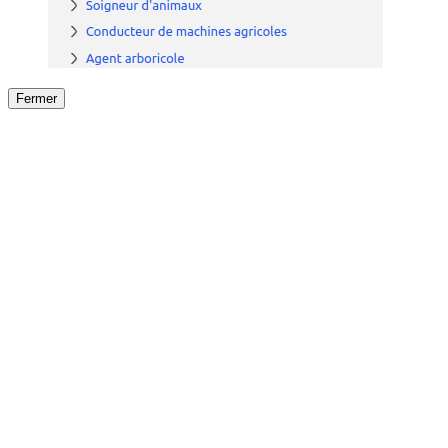
Fermer
Fermer
le détail de l'offre
/
Offre
sur
Offre précéden