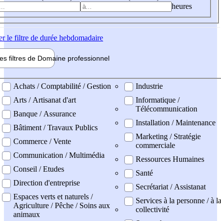
heures
er
le filtre de durée hebdomadaire
les filtres de
Domaine pro
fessionnel
ne professionel
Achats / Comptabilité / Gestion
Industrie
Arts / Artisanat d'art
Informatique /
Télécommunication
Banque / Assurance
Installation / Maintenance
Bâtiment / Travaux Publics
Marketing / Stratégie
Commerce / Vente
commerciale
Communication / Multimédia
Ressources Humaines
Conseil / Etudes
Santé
Direction d'entreprise
Secrétariat / Assistanat
Espaces verts et naturels /
Services à la personne / à l
Agriculture / Pêche / Soins aux
collectivité
animaux