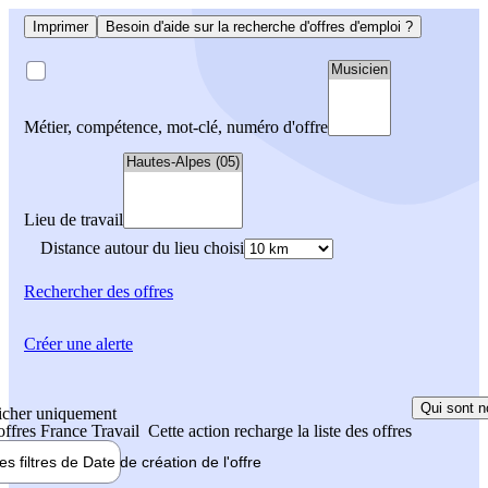
Imprimer
Besoin d'aide sur la recherche d'offres d'emploi ?
Métier, compétence, mot-clé, numéro d'offre
Lieu de travail
Distance autour du lieu choisi
Rechercher
des offres
Créer une alerte
Qui sont n
icher uniquement
 offres France Travail
Cette action recharge la liste des offres
les filtres de
Date de création
de l'offre