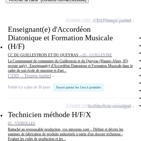
Ajouter cette offre à ma sélection
CDD
Temps partiel
Enseignant(e) d'Accordéon
Diatonique et Formation Musicale
(H/F)
CC DU GUILLESTROIS ET DU QUEYRAS -
05 - GUILLESTRE
La Communauté de communes du Guillestrois et du Queyras (Hautes-Alpes, 05)
recrute un(e) : Enseignant(e) d'Accordéon Diatonique et Formation Musicale dans le
cadre de son école de musique et d'art...
CDD - Temps partiel
Publié il y a plus de 30 jours
Soyez parmi les 1ers à postuler
Ajouter cette offre à ma sélection
Intérim
Non renseigné
Technicien méthode H/F/X
05 - VITROLLES
Rattaché au responsable production, vos missions sont :- Définir et décrire les
gammes de fabrication de produits industriels à partir d'un dossier technique.-
Evaluer les coûts de production et les...