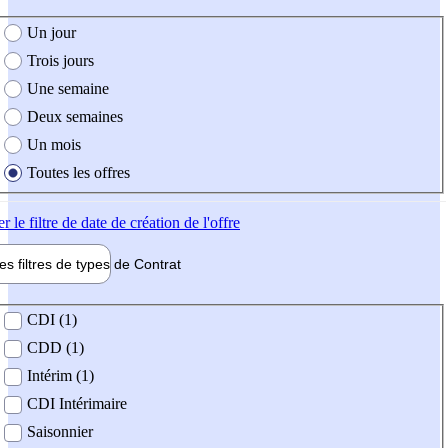
e création de l'offre
Un jour
Trois jours
Une semaine
Deux semaines
Un mois
Toutes les offres
er
le filtre de date de création de l'offre
les filtres de types de
Contrat
de contrat
CDI (1)
CDD (1)
Intérim (1)
CDI Intérimaire
Saisonnier