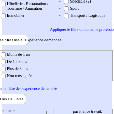
Spectacle (2)
Hôtellerie - Restauration /
Tourisme / Animation
Sport
Immobilier
Transport / Logistique
Appliquer
le filtre du domaine professi
es filtres liés à l'
Expérience
demandée
ience demandée
Moins de 1 an
De 1 à 3 ans
Plus de 3 ans
Non renseignée
er
le filtre de l'expérience demandée
Plus De
Filtres
IFICATION
par France travail,