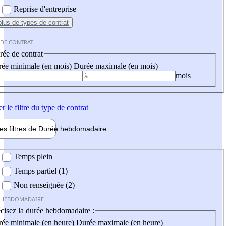
Reprise d'entreprise
plus
de types de contrat
 DE CONTRAT
ée de contrat
ée minimale (en mois)
Durée maximale (en mois)
mois
er
le filtre du type de contrat
les filtres de
Durée hebdo
madaire
 hebdomadaire
Temps plein
Temps partiel (1)
Non renseignée (2)
 HEBDOMADAIRE
cisez la durée hebdomadaire :
ée minimale (en heure)
Durée maximale (en heure)