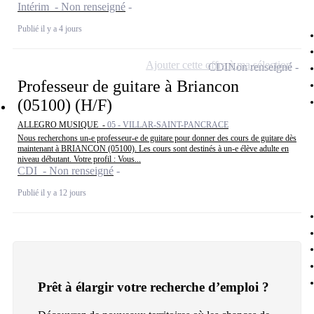
Intérim - Non renseigné
Publié il y a 4 jours
Ajouter cette offre à ma sélection
CDI
Non renseigné
Professeur de guitare à Briancon
(05100) (H/F)
ALLEGRO MUSIQUE -
05 - VILLAR-SAINT-PANCRACE
Nous recherchons un-e professeur-e de guitare pour donner des cours de guitare dès
maintenant à BRIANCON (05100). Les cours sont destinés à un-e élève adulte en
niveau débutant. Votre profil : Vous...
CDI - Non renseigné
Publié il y a 12 jours
Prêt à élargir votre recherche d’emploi ?