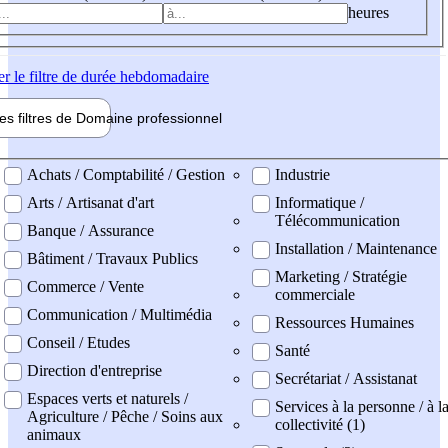
heures
er
le filtre de durée hebdomadaire
les filtres de
Domaine pro
fessionnel
ne professionel
Achats / Comptabilité / Gestion
Industrie
Arts / Artisanat d'art
Informatique /
Télécommunication
Banque / Assurance
Installation / Maintenance
Bâtiment / Travaux Publics
Marketing / Stratégie
Commerce / Vente
commerciale
Communication / Multimédia
Ressources Humaines
Conseil / Etudes
Santé
Direction d'entreprise
Secrétariat / Assistanat
Espaces verts et naturels /
Services à la personne / à l
Agriculture / Pêche / Soins aux
collectivité (1)
animaux