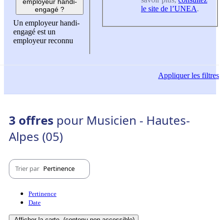
employeur handi-
le site de l’UNEA
.
engagé ?
Un employeur handi-
engagé est un
employeur reconnu
Appliquer
les filtres
3 offres
pour Musicien - Hautes-
Alpes (05)
Trier par
Pertinence
Pertinence
Date
Afficher la carte
(contenu non-accessible)