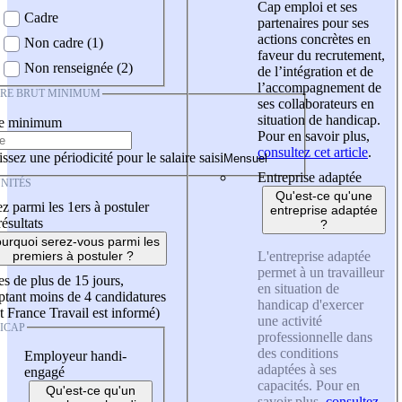
Cap emploi et ses
Cadre
partenaires pour ses
actions concrètes en
Non cadre (1)
faveur du recrutement,
Non renseignée (2)
de l’intégration et de
l’accompagnement de
IRE BRUT MINIMUM
ses collaborateurs en
situation de handicap.
re minimum
Pour en savoir plus,
consultez cet article
.
ssez une périodicité pour le salaire saisi
Entreprise adaptée
NITÉS
Qu'est-ce qu'une
z parmi les 1ers à postuler
entreprise adaptée
résultats
?
urquoi serez-vous parmi les
L'entreprise adaptée
premiers à postuler ?
permet à un travailleur
es de plus de 15 jours,
en situation de
tant moins de 4 candidatures
handicap d'exercer
t France Travail est informé)
une activité
ICAP
professionnelle dans
des conditions
Employeur handi-
adaptées à ses
engagé
capacités. Pour en
Qu'est-ce qu'un
savoir plus,
consultez