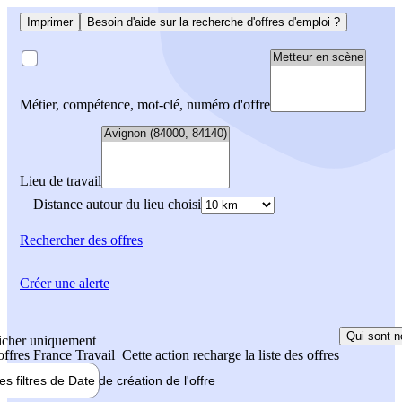
Imprimer
Besoin d'aide sur la recherche d'offres d'emploi ?
Métier, compétence, mot-clé, numéro d'offre
Lieu de travail
Distance autour du lieu choisi
Rechercher
des offres
Créer une alerte
Qui sont n
icher uniquement
 offres France Travail
Cette action recharge la liste des offres
les filtres de
Date de création
de l'offre