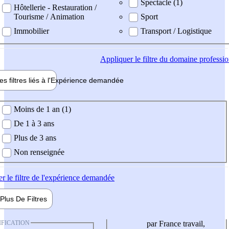
Spectacle (1)
Hôtellerie - Restauration /
Tourisme / Animation
Sport
Immobilier
Transport / Logistique
Appliquer
le filtre du domaine professi
es filtres liés à l'
Expérience
demandée
ience demandée
Moins de 1 an (1)
De 1 à 3 ans
Plus de 3 ans
Non renseignée
er
le filtre de l'expérience demandée
Plus De
Filtres
IFICATION
par France travail,