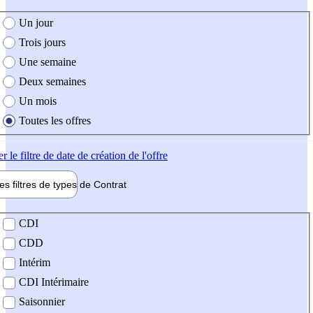
e création de l'offre
Un jour
Trois jours
Une semaine
Deux semaines
Un mois
Toutes les offres
er
le filtre de date de création de l'offre
les filtres de types de
Contrat
de contrat
CDI
CDD
Intérim
CDI Intérimaire
Saisonnier