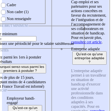
Cap emploi et ses
Cadre
partenaires pour ses
actions concrètes en
Non cadre (1)
faveur du recrutement,
Non renseignée
de l’intégration et de
l’accompagnement de
IRE BRUT MINIMUM
ses collaborateurs en
situation de handicap.
re minimum
Pour en savoir plus,
consultez cet article
.
ssez une périodicité pour le salaire saisi
Entreprise adaptée
NITÉS
Qu'est-ce qu'une
z parmi les 1ers à postuler
entreprise adaptée
résultats
?
urquoi serez-vous parmi les
L'entreprise adaptée
premiers à postuler ?
permet à un travailleur
es de plus de 15 jours,
en situation de
tant moins de 4 candidatures
handicap d'exercer
t France Travail est informé)
une activité
ICAP
professionnelle dans
des conditions
Employeur handi-
adaptées à ses
engagé
capacités. Pour en
Qu'est-ce qu'un
savoir plus,
consultez