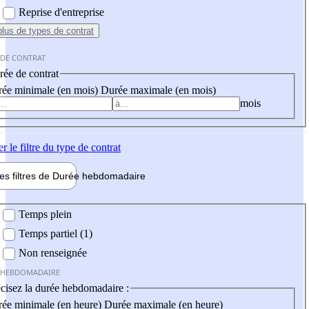
Reprise d'entreprise
plus
de types de contrat
 DE CONTRAT
ée de contrat
ée minimale (en mois)
Durée maximale (en mois)
mois
er
le filtre du type de contrat
les filtres de
Durée hebdo
madaire
 hebdomadaire
Temps plein
Temps partiel (1)
Non renseignée
 HEBDOMADAIRE
cisez la durée hebdomadaire :
ée minimale (en heure)
Durée maximale (en heure)