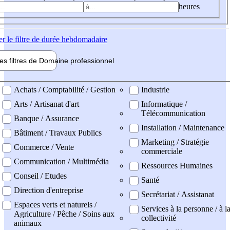
heures
er
le filtre de durée hebdomadaire
les filtres de
Domaine pro
fessionnel
ne professionel
Achats / Comptabilité / Gestion
Industrie
Arts / Artisanat d'art
Informatique /
Télécommunication
Banque / Assurance
Installation / Maintenance
Bâtiment / Travaux Publics
Marketing / Stratégie
Commerce / Vente
commerciale
Communication / Multimédia
Ressources Humaines
Conseil / Etudes
Santé
Direction d'entreprise
Secrétariat / Assistanat
Espaces verts et naturels /
Services à la personne / à l
Agriculture / Pêche / Soins aux
collectivité
animaux