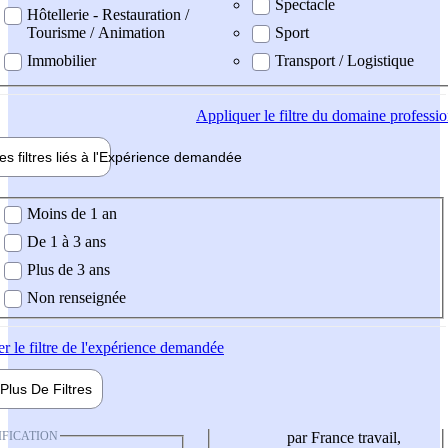
Spectacle
Hôtellerie - Restauration /
Tourisme / Animation
Sport
Immobilier
Transport / Logistique
Appliquer
le filtre du domaine professi
es filtres liés à l'
Expérience
demandée
ience demandée
Moins de 1 an
De 1 à 3 ans
Plus de 3 ans
Non renseignée
er
le filtre de l'expérience demandée
Plus De
Filtres
IFICATION
par France travail,