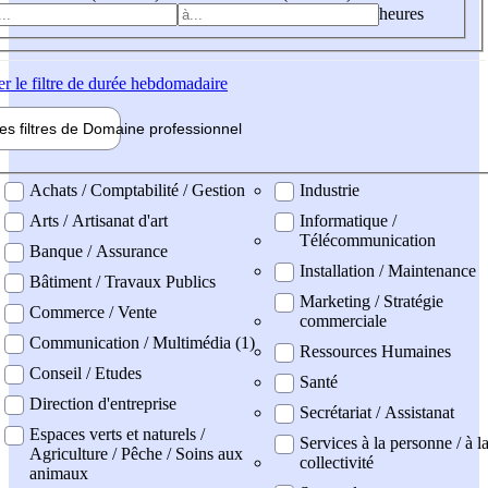
heures
er
le filtre de durée hebdomadaire
les filtres de
Domaine pro
fessionnel
ne professionel
Achats / Comptabilité / Gestion
Industrie
Arts / Artisanat d'art
Informatique /
Télécommunication
Banque / Assurance
Installation / Maintenance
Bâtiment / Travaux Publics
Marketing / Stratégie
Commerce / Vente
commerciale
Communication / Multimédia (1)
Ressources Humaines
Conseil / Etudes
Santé
Direction d'entreprise
Secrétariat / Assistanat
Espaces verts et naturels /
Services à la personne / à l
Agriculture / Pêche / Soins aux
collectivité
animaux