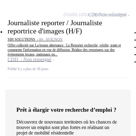
Ajouter cette offre à ma sélection
CDD
Non renseigné
Journaliste reporter / Journaliste
reportrice d'images (H/F)
SIH SOLUTIONS -
84 - AVIGNON
Offre collectée par La bonne alternance : Le Reporter recherche, vérifie, traite et
commente l'information en vue de diffusion. Réalise des reportages sur des
événements locaux, nationaux ou...
CDD - Non renseigné
Publié il y a plus de 30 jours
Prêt à élargir votre recherche d’emploi ?
Découvrez de nouveaux territoires où les chances de
trouver un emploi sont plus fortes en réalisant un
projet de mobilité résidentielle