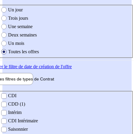
e création de l'offre
Un jour
Trois jours
Une semaine
Deux semaines
Un mois
Toutes les offres
er
le filtre de date de création de l'offre
les filtres de types de
Contrat
de contrat
CDI
CDD (1)
Intérim
CDI Intérimaire
Saisonnier