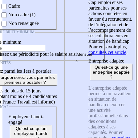
Cap emploi et ses
Cadre
partenaires pour ses
actions concrètes en
Non cadre (1)
faveur du recrutement,
Non renseignée
de l’intégration et de
l’accompagnement de
IRE BRUT MINIMUM
ses collaborateurs en
situation de handicap.
re minimum
Pour en savoir plus,
consultez cet article
.
ssez une périodicité pour le salaire saisi
Entreprise adaptée
NITÉS
Qu'est-ce qu'une
z parmi les 1ers à postuler
entreprise adaptée
?
urquoi serez-vous parmi les
premiers à postuler ?
L'entreprise adaptée
es de plus de 15 jours,
permet à un travailleur
tant moins de 4 candidatures
en situation de
t France Travail est informé)
handicap d'exercer
ICAP
une activité
professionnelle dans
Employeur handi-
des conditions
engagé
adaptées à ses
Qu'est-ce qu'un
capacités. Pour en
employeur handi-
savoir plus,
consultez