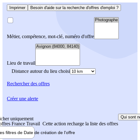
Imprimer
Besoin d'aide sur la recherche d'offres d'emploi ?
Métier, compétence, mot-clé, numéro d'offre
Lieu de travail
Distance autour du lieu choisi
Rechercher
des offres
Créer une alerte
Qui sont n
icher uniquement
 offres France Travail
Cette action recharge la liste des offres
les filtres de
Date de création
de l'offre