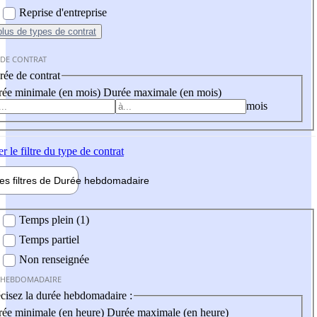
Reprise d'entreprise
plus
de types de contrat
 DE CONTRAT
ée de contrat
ée minimale (en mois)
Durée maximale (en mois)
mois
er
le filtre du type de contrat
les filtres de
Durée hebdo
madaire
 hebdomadaire
Temps plein (1)
Temps partiel
Non renseignée
 HEBDOMADAIRE
cisez la durée hebdomadaire :
ée minimale (en heure)
Durée maximale (en heure)