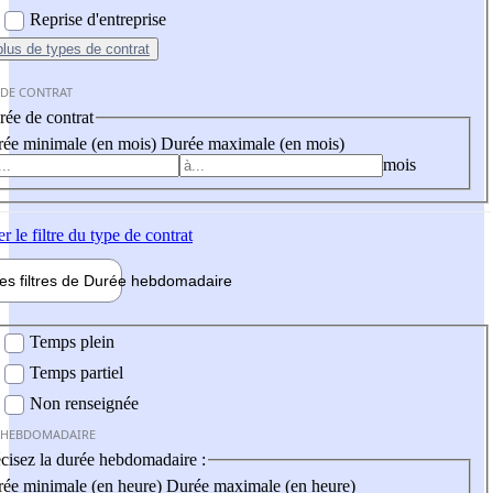
Reprise d'entreprise
plus
de types de contrat
 DE CONTRAT
ée de contrat
ée minimale (en mois)
Durée maximale (en mois)
mois
er
le filtre du type de contrat
les filtres de
Durée hebdo
madaire
 hebdomadaire
Temps plein
Temps partiel
Non renseignée
 HEBDOMADAIRE
cisez la durée hebdomadaire :
ée minimale (en heure)
Durée maximale (en heure)