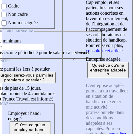
Cap emploi et ses
Cadre
partenaires pour ses
actions concrètes en
Non cadre
faveur du recrutement,
Non renseignée
de l’intégration et de
l’accompagnement de
IRE BRUT MINIMUM
ses collaborateurs en
situation de handicap.
re minimum
Pour en savoir plus,
consultez cet article
.
ssez une périodicité pour le salaire saisi
Entreprise adaptée
NITÉS
Qu'est-ce qu'une
z parmi les 1ers à postuler
entreprise adaptée
?
urquoi serez-vous parmi les
premiers à postuler ?
L'entreprise adaptée
es de plus de 15 jours,
permet à un travailleur
tant moins de 4 candidatures
en situation de
t France Travail est informé)
handicap d'exercer
ICAP
une activité
professionnelle dans
Employeur handi-
des conditions
engagé
adaptées à ses
Qu'est-ce qu'un
capacités. Pour en
employeur handi-
savoir plus,
consultez