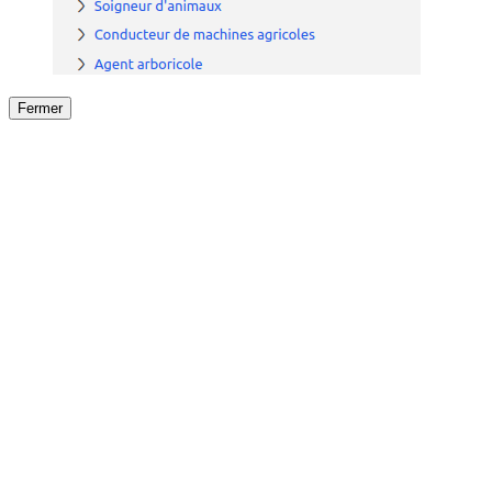
Fermer
Fermer
le détail de l'offre
/
Offre
sur
Offre précéden