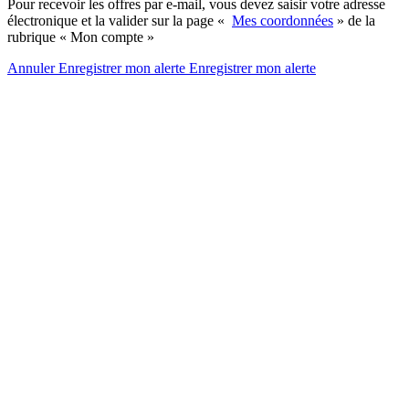
Pour recevoir les offres par e-mail, vous devez saisir votre adresse
électronique et la valider sur la page «
Mes coordonnées
» de la
rubrique « Mon compte »
Annuler
Enregistrer mon alerte
Enregistrer
mon alerte