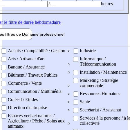
heures
er
le filtre de durée hebdomadaire
les filtres de
Domaine pro
fessionnel
ne professionel
Achats / Comptabilité / Gestion
Industrie
Arts / Artisanat d'art
Informatique /
Télécommunication
Banque / Assurance
Installation / Maintenance
Bâtiment / Travaux Publics
Marketing / Stratégie
Commerce / Vente
commerciale
Communication / Multimédia
Ressources Humaines
Conseil / Etudes
Santé
Direction d'entreprise
Secrétariat / Assistanat
Espaces verts et naturels /
Services à la personne / à l
Agriculture / Pêche / Soins aux
collectivité
animaux