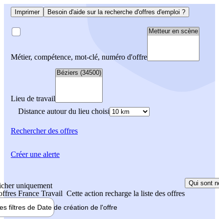
Imprimer
Besoin d'aide sur la recherche d'offres d'emploi ?
Métier, compétence, mot-clé, numéro d'offre
Lieu de travail
Distance autour du lieu choisi
Rechercher
des offres
Créer une alerte
Qui sont n
icher uniquement
 offres France Travail
Cette action recharge la liste des offres
les filtres de
Date de création
de l'offre