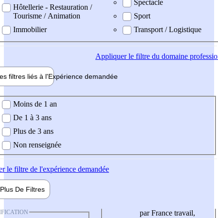
Spectacle
Hôtellerie - Restauration /
Tourisme / Animation
Sport
Immobilier
Transport / Logistique
Appliquer
le filtre du domaine professi
es filtres liés à l'
Expérience
demandée
ience demandée
Moins de 1 an
De 1 à 3 ans
Plus de 3 ans
Non renseignée
er
le filtre de l'expérience demandée
Plus De
Filtres
IFICATION
par France travail,