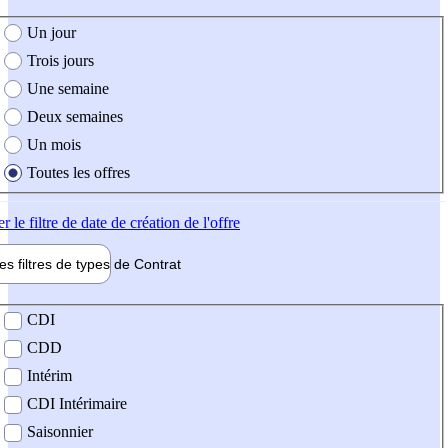
e création de l'offre
Un jour
Trois jours
Une semaine
Deux semaines
Un mois
Toutes les offres
er
le filtre de date de création de l'offre
les filtres de types de
Contrat
de contrat
CDI
CDD
Intérim
CDI Intérimaire
Saisonnier