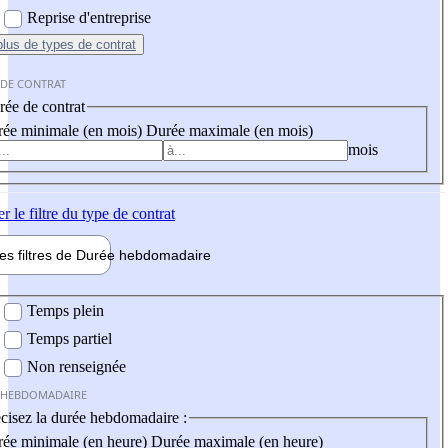
Reprise d'entreprise
plus
de types de contrat
 DE CONTRAT
ée de contrat
ée minimale (en mois)
Durée maximale (en mois)
mois
er
le filtre du type de contrat
les filtres de
Durée hebdo
madaire
 hebdomadaire
Temps plein
Temps partiel
Non renseignée
 HEBDOMADAIRE
cisez la durée hebdomadaire :
ée minimale (en heure)
Durée maximale (en heure)