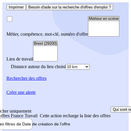
Imprimer
Besoin d'aide sur la recherche d'offres d'emploi ?
Métier, compétence, mot-clé, numéro d'offre
Lieu de travail
Distance autour du lieu choisi
Rechercher
des offres
Créer une alerte
Qui sont n
icher uniquement
 offres France Travail
Cette action recharge la liste des offres
les filtres de
Date de création
de l'offre