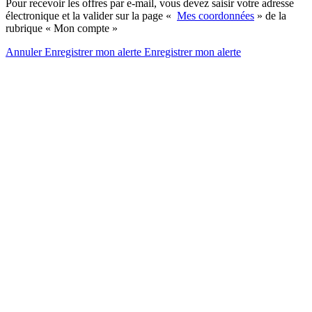
Pour recevoir les offres par e-mail, vous devez saisir votre adresse
électronique et la valider sur la page «
Mes coordonnées
» de la
rubrique « Mon compte »
Annuler
Enregistrer mon alerte
Enregistrer
mon alerte