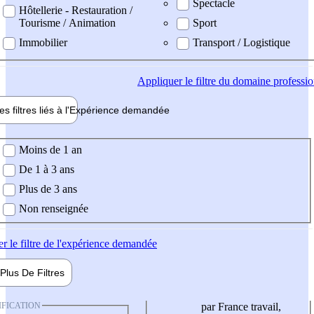
Spectacle
Hôtellerie - Restauration /
Tourisme / Animation
Sport
Immobilier
Transport / Logistique
Appliquer
le filtre du domaine professi
es filtres liés à l'
Expérience
demandée
ience demandée
Moins de 1 an
De 1 à 3 ans
Plus de 3 ans
Non renseignée
er
le filtre de l'expérience demandée
Plus De
Filtres
IFICATION
par France travail,