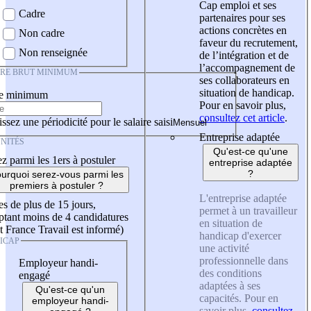
Cap emploi et ses
Cadre
partenaires pour ses
actions concrètes en
Non cadre
faveur du recrutement,
Non renseignée
de l’intégration et de
l’accompagnement de
IRE BRUT MINIMUM
ses collaborateurs en
situation de handicap.
re minimum
Pour en savoir plus,
consultez cet article
.
ssez une périodicité pour le salaire saisi
Entreprise adaptée
NITÉS
Qu'est-ce qu'une
z parmi les 1ers à postuler
entreprise adaptée
?
urquoi serez-vous parmi les
premiers à postuler ?
L'entreprise adaptée
es de plus de 15 jours,
permet à un travailleur
tant moins de 4 candidatures
en situation de
t France Travail est informé)
handicap d'exercer
ICAP
une activité
professionnelle dans
Employeur handi-
des conditions
engagé
adaptées à ses
Qu'est-ce qu'un
capacités. Pour en
employeur handi-
savoir plus,
consultez