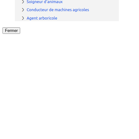
Fermer
Fermer
le détail de l'offre
/
Offre
sur
Offre précéden