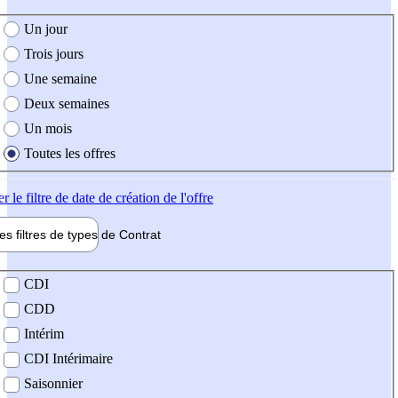
e création de l'offre
Un jour
Trois jours
Une semaine
Deux semaines
Un mois
Toutes les offres
er
le filtre de date de création de l'offre
les filtres de types de
Contrat
de contrat
CDI
CDD
Intérim
CDI Intérimaire
Saisonnier