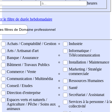
heures
er
le filtre de durée hebdomadaire
les filtres de
Domaine pro
fessionnel
ne professionel
Achats / Comptabilité / Gestion
Industrie
Arts / Artisanat d'art
Informatique /
Télécommunication
Banque / Assurance
Installation / Maintenance
Bâtiment / Travaux Publics
Marketing / Stratégie
Commerce / Vente
commerciale
Communication / Multimédia
Ressources Humaines
Conseil / Etudes
Santé
Direction d'entreprise
Secrétariat / Assistanat
Espaces verts et naturels /
Services à la personne / à l
Agriculture / Pêche / Soins aux
collectivité
animaux