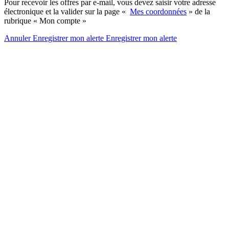
Pour recevoir les offres par e-mail, vous devez saisir votre adresse
électronique et la valider sur la page «
Mes coordonnées
» de la
rubrique « Mon compte »
Annuler
Enregistrer mon alerte
Enregistrer
mon alerte