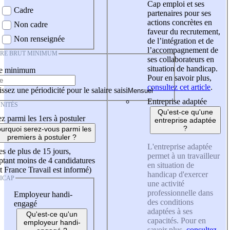
Cap emploi et ses
Cadre
partenaires pour ses
actions concrètes en
Non cadre
faveur du recrutement,
Non renseignée
de l’intégration et de
l’accompagnement de
IRE BRUT MINIMUM
ses collaborateurs en
situation de handicap.
re minimum
Pour en savoir plus,
consultez cet article
.
ssez une périodicité pour le salaire saisi
Entreprise adaptée
NITÉS
Qu'est-ce qu'une
z parmi les 1ers à postuler
entreprise adaptée
?
urquoi serez-vous parmi les
premiers à postuler ?
L'entreprise adaptée
es de plus de 15 jours,
permet à un travailleur
tant moins de 4 candidatures
en situation de
t France Travail est informé)
handicap d'exercer
ICAP
une activité
professionnelle dans
Employeur handi-
des conditions
engagé
adaptées à ses
Qu'est-ce qu'un
capacités. Pour en
employeur handi-
savoir plus,
consultez