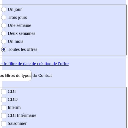
e création de l'offre
Un jour
Trois jours
Une semaine
Deux semaines
Un mois
Toutes les offres
er
le filtre de date de création de l'offre
les filtres de types de
Contrat
de contrat
CDI
CDD
Intérim
CDI Intérimaire
Saisonnier