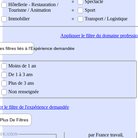
Spectacle
Hôtellerie - Restauration /
Tourisme / Animation
Sport
Immobilier
Transport / Logistique
Appliquer
le filtre du domaine professi
es filtres liés à l'
Expérience
demandée
ience demandée
Moins de 1 an
De 1 à 3 ans
Plus de 3 ans
Non renseignée
er
le filtre de l'expérience demandée
Plus De
Filtres
IFICATION
par France travail,