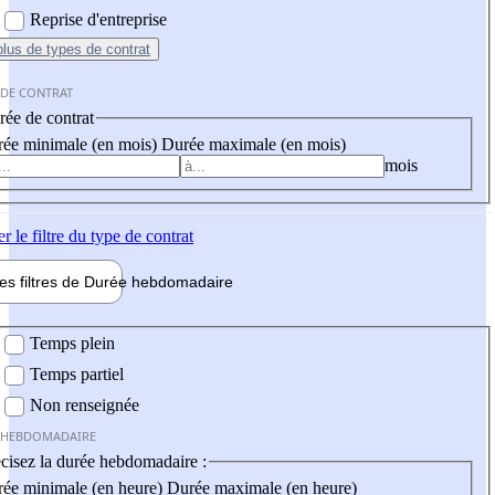
Reprise d'entreprise
plus
de types de contrat
 DE CONTRAT
ée de contrat
ée minimale (en mois)
Durée maximale (en mois)
mois
er
le filtre du type de contrat
les filtres de
Durée hebdo
madaire
 hebdomadaire
Temps plein
Temps partiel
Non renseignée
 HEBDOMADAIRE
cisez la durée hebdomadaire :
ée minimale (en heure)
Durée maximale (en heure)