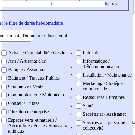
heures
er
le filtre de durée hebdomadaire
les filtres de
Domaine pro
fessionnel
ne professionel
Achats / Comptabilité / Gestion
Industrie
Arts / Artisanat d'art
Informatique /
Télécommunication
Banque / Assurance
Installation / Maintenance
Bâtiment / Travaux Publics
Marketing / Stratégie
Commerce / Vente
commerciale
Communication / Multimédia
Ressources Humaines
Conseil / Etudes
Santé
Direction d'entreprise
Secrétariat / Assistanat
Espaces verts et naturels /
Services à la personne / à l
Agriculture / Pêche / Soins aux
collectivité
animaux