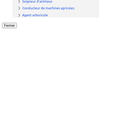
Fermer
Fermer
le détail de l'offre
/
Offre
sur
Offre précéden