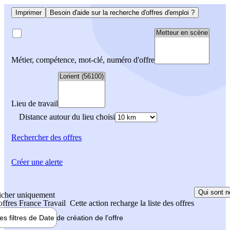
Imprimer
Besoin d'aide sur la recherche d'offres d'emploi ?
Métier, compétence, mot-clé, numéro d'offre
Lieu de travail
Distance autour du lieu choisi
Rechercher
des offres
Créer une alerte
Qui sont n
icher uniquement
 offres France Travail
Cette action recharge la liste des offres
les filtres de
Date de création
de l'offre