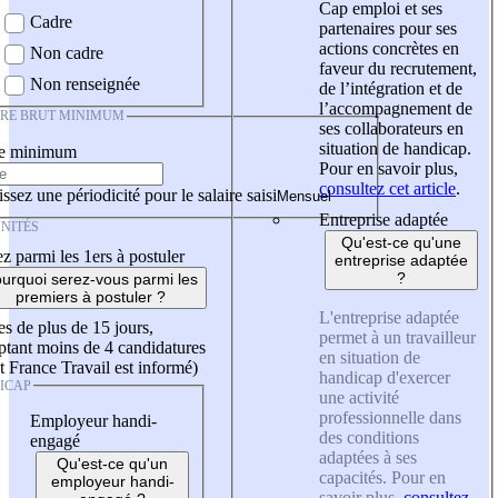
Cap emploi et ses
Cadre
partenaires pour ses
actions concrètes en
Non cadre
faveur du recrutement,
Non renseignée
de l’intégration et de
l’accompagnement de
IRE BRUT MINIMUM
ses collaborateurs en
situation de handicap.
re minimum
Pour en savoir plus,
consultez cet article
.
ssez une périodicité pour le salaire saisi
Entreprise adaptée
NITÉS
Qu'est-ce qu'une
z parmi les 1ers à postuler
entreprise adaptée
?
urquoi serez-vous parmi les
premiers à postuler ?
L'entreprise adaptée
es de plus de 15 jours,
permet à un travailleur
tant moins de 4 candidatures
en situation de
t France Travail est informé)
handicap d'exercer
ICAP
une activité
professionnelle dans
Employeur handi-
des conditions
engagé
adaptées à ses
Qu'est-ce qu'un
capacités. Pour en
employeur handi-
savoir plus,
consultez