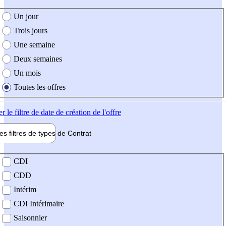
e création de l'offre
Un jour
Trois jours
Une semaine
Deux semaines
Un mois
Toutes les offres
er
le filtre de date de création de l'offre
les filtres de types de
Contrat
de contrat
CDI
CDD
Intérim
CDI Intérimaire
Saisonnier