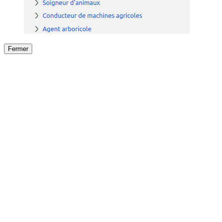
Fermer
Fermer
le détail de l'offre
/
Offre
sur
Offre précéden