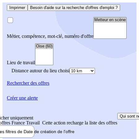
Imprimer
Besoin d'aide sur la recherche d'offres d'emploi ?
Métier, compétence, mot-clé, numéro d'offre
Lieu de travail
Distance autour du lieu choisi
Rechercher
des offres
Créer une alerte
Qui sont n
icher uniquement
 offres France Travail
Cette action recharge la liste des offres
les filtres de
Date de création
de l'offre