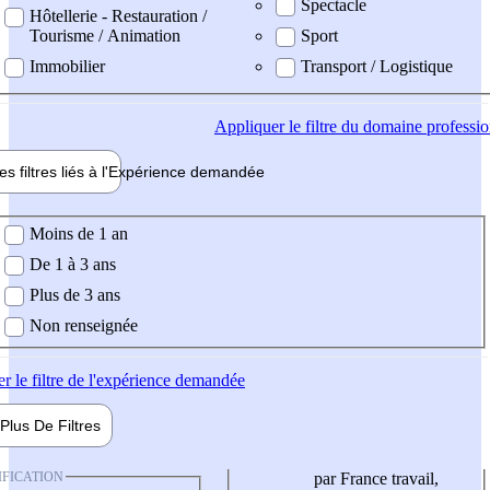
Spectacle
Hôtellerie - Restauration /
Tourisme / Animation
Sport
Immobilier
Transport / Logistique
Appliquer
le filtre du domaine professi
es filtres liés à l'
Expérience
demandée
ience demandée
Moins de 1 an
De 1 à 3 ans
Plus de 3 ans
Non renseignée
er
le filtre de l'expérience demandée
Plus De
Filtres
IFICATION
par France travail,