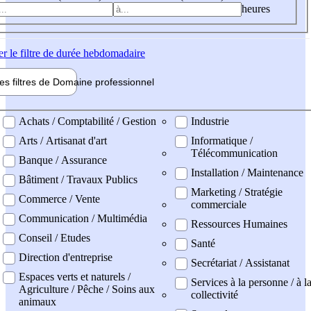
heures
er
le filtre de durée hebdomadaire
les filtres de
Domaine pro
fessionnel
ne professionel
Achats / Comptabilité / Gestion
Industrie
Arts / Artisanat d'art
Informatique /
Télécommunication
Banque / Assurance
Installation / Maintenance
Bâtiment / Travaux Publics
Marketing / Stratégie
Commerce / Vente
commerciale
Communication / Multimédia
Ressources Humaines
Conseil / Etudes
Santé
Direction d'entreprise
Secrétariat / Assistanat
Espaces verts et naturels /
Services à la personne / à l
Agriculture / Pêche / Soins aux
collectivité
animaux