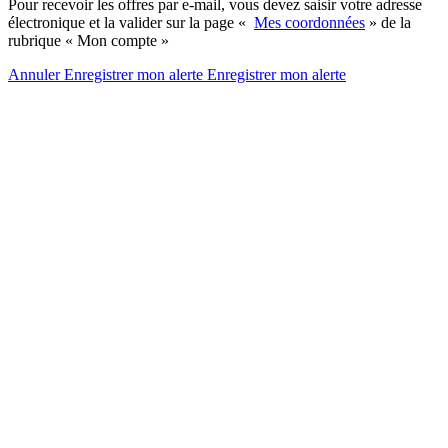
Pour recevoir les offres par e-mail, vous devez saisir votre adresse
électronique et la valider sur la page «
Mes coordonnées
» de la
rubrique « Mon compte »
Annuler
Enregistrer mon alerte
Enregistrer
mon alerte