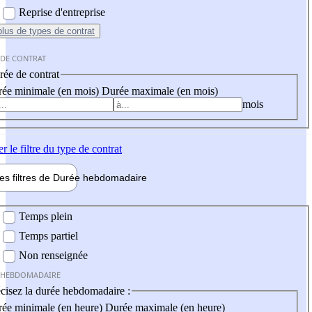
Reprise d'entreprise
plus
de types de contrat
 DE CONTRAT
ée de contrat
ée minimale (en mois)
Durée maximale (en mois)
mois
er
le filtre du type de contrat
les filtres de
Durée hebdo
madaire
 hebdomadaire
Temps plein
Temps partiel
Non renseignée
 HEBDOMADAIRE
cisez la durée hebdomadaire :
ée minimale (en heure)
Durée maximale (en heure)