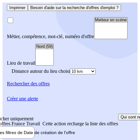
Imprimer
Besoin d'aide sur la recherche d'offres d'emploi ?
Métier, compétence, mot-clé, numéro d'offre
Lieu de travail
Distance autour du lieu choisi
Rechercher
des offres
Créer une alerte
Qui sont n
icher uniquement
 offres France Travail
Cette action recharge la liste des offres
les filtres de
Date de création
de l'offre