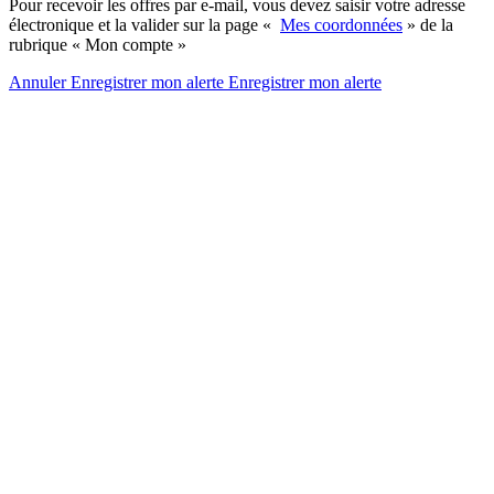
Pour recevoir les offres par e-mail, vous devez saisir votre adresse
électronique et la valider sur la page «
Mes coordonnées
» de la
rubrique « Mon compte »
Annuler
Enregistrer mon alerte
Enregistrer
mon alerte