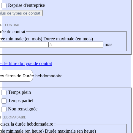
Reprise d'entreprise
plus
de types de contrat
 DE CONTRAT
ée de contrat
ée minimale (en mois)
Durée maximale (en mois)
mois
er
le filtre du type de contrat
les filtres de
Durée hebdo
madaire
 hebdomadaire
Temps plein
Temps partiel
Non renseignée
 HEBDOMADAIRE
cisez la durée hebdomadaire :
ée minimale (en heure)
Durée maximale (en heure)