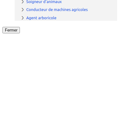
Fermer
Fermer
le détail de l'offre
/
Offre
sur
Offre précéden