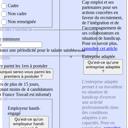
Cap emploi et ses
Cadre
partenaires pour ses
actions concrètes en
Non cadre
faveur du recrutement,
Non renseignée
de l’intégration et de
l’accompagnement de
IRE BRUT MINIMUM
ses collaborateurs en
situation de handicap.
re minimum
Pour en savoir plus,
consultez cet article
.
ssez une périodicité pour le salaire saisi
Entreprise adaptée
NITÉS
Qu'est-ce qu'une
z parmi les 1ers à postuler
entreprise adaptée
?
urquoi serez-vous parmi les
premiers à postuler ?
L'entreprise adaptée
es de plus de 15 jours,
permet à un travailleur
tant moins de 4 candidatures
en situation de
t France Travail est informé)
handicap d'exercer
ICAP
une activité
professionnelle dans
Employeur handi-
des conditions
engagé
adaptées à ses
Qu'est-ce qu'un
capacités. Pour en
employeur handi-
savoir plus,
consultez