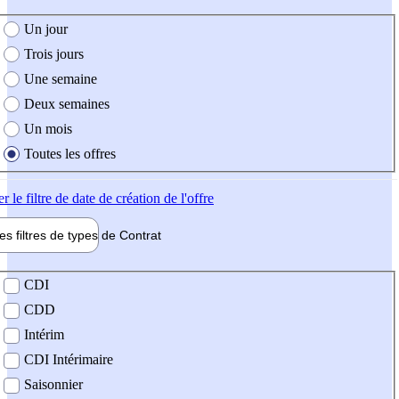
e création de l'offre
Un jour
Trois jours
Une semaine
Deux semaines
Un mois
Toutes les offres
er
le filtre de date de création de l'offre
les filtres de types de
Contrat
de contrat
CDI
CDD
Intérim
CDI Intérimaire
Saisonnier