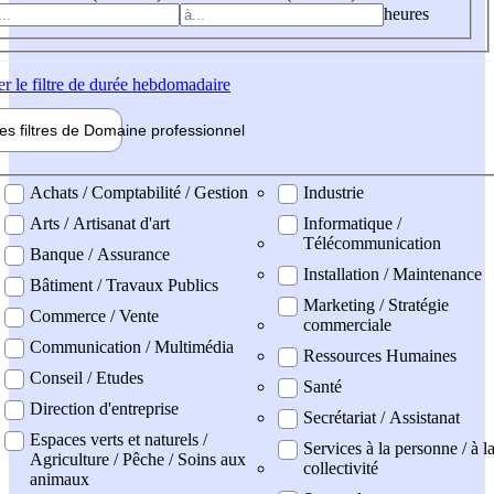
heures
er
le filtre de durée hebdomadaire
les filtres de
Domaine pro
fessionnel
ne professionel
Achats / Comptabilité / Gestion
Industrie
Arts / Artisanat d'art
Informatique /
Télécommunication
Banque / Assurance
Installation / Maintenance
Bâtiment / Travaux Publics
Marketing / Stratégie
Commerce / Vente
commerciale
Communication / Multimédia
Ressources Humaines
Conseil / Etudes
Santé
Direction d'entreprise
Secrétariat / Assistanat
Espaces verts et naturels /
Services à la personne / à l
Agriculture / Pêche / Soins aux
collectivité
animaux