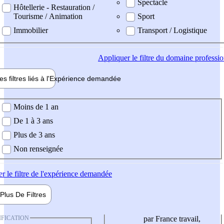
Spectacle
Hôtellerie - Restauration /
Tourisme / Animation
Sport
Immobilier
Transport / Logistique
Appliquer
le filtre du domaine professi
es filtres liés à l'
Expérience
demandée
ience demandée
Moins de 1 an
De 1 à 3 ans
Plus de 3 ans
Non renseignée
er
le filtre de l'expérience demandée
Plus De
Filtres
IFICATION
par France travail,