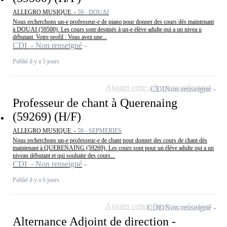
ALLEGRO MUSIQUE -
59 - DOUAI
Nous recherchons un-e professeur-e de piano pour donner des cours dès maintenant
à DOUAI (59500). Les cours sont destinés à un-e élève adulte qui a un nivea u
débutant. Votre profil : Vous avez une...
CDI - Non renseigné
Publié il y a 5 jours
Ajouter cette offre à ma sélection
CDI
Non renseigné
Professeur de chant à Querenaing
(59269) (H/F)
ALLEGRO MUSIQUE -
59 - SEPMERIES
Nous recherchons un-e professeur-e de chant pour donner des cours de chant dès
maintenant à QUERENAING (59269). Les cours sont pour un élève adulte qui a un
niveau débutant et qui souhaite des cours...
CDI - Non renseigné
Publié il y a 6 jours
Ajouter cette offre à ma sélection
CDD
Non renseigné
Alternance Adjoint de direction -