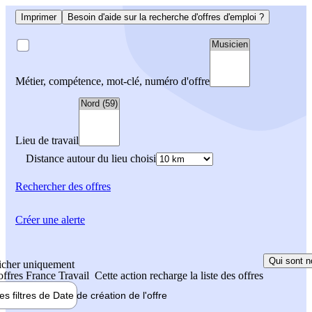
Imprimer
Besoin d'aide sur la recherche d'offres d'emploi ?
Métier, compétence, mot-clé, numéro d'offre
Lieu de travail
Distance autour du lieu choisi
Rechercher
des offres
Créer une alerte
Qui sont n
icher uniquement
 offres France Travail
Cette action recharge la liste des offres
les filtres de
Date de création
de l'offre