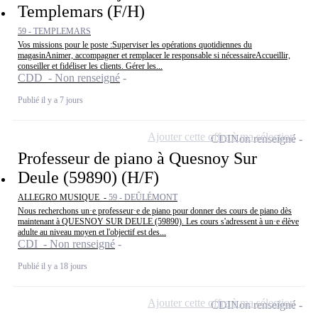
Templemars (F/H)
59 - TEMPLEMARS
Vos missions pour le poste :Superviser les opérations quotidiennes du
magasinAnimer, accompagner et remplacer le responsable si nécessaireAccueillir,
conseiller et fidéliser les clients. Gérer les...
CDD - Non renseigné
Publié il y a 7 jours
Ajouter cette offre à ma sélection
CDI
Non renseigné
Professeur de piano à Quesnoy Sur
Deule (59890) (H/F)
ALLEGRO MUSIQUE -
59 - DEÛLÉMONT
Nous recherchons un·e professeur·e de piano pour donner des cours de piano dès
maintenant à QUESNOY SUR DEULE (59890). Les cours s'adressent à un·e élève
adulte au niveau moyen et l'objectif est des...
CDI - Non renseigné
Publié il y a 18 jours
Ajouter cette offre à ma sélection
CDI
Non renseigné