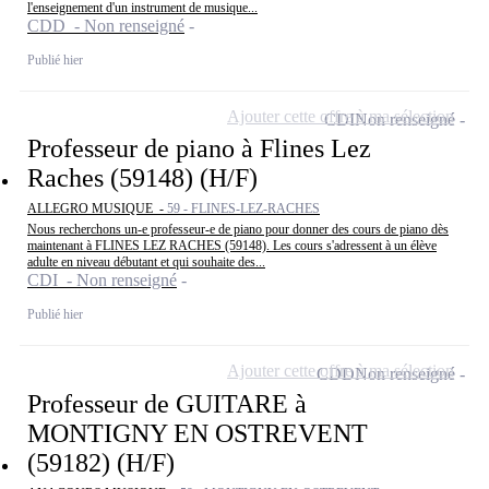
l'enseignement d'un instrument de musique...
CDD - Non renseigné
Publié hier
Ajouter cette offre à ma sélection
CDI
Non renseigné
Professeur de piano à Flines Lez
Raches (59148) (H/F)
ALLEGRO MUSIQUE -
59 - FLINES-LEZ-RACHES
Nous recherchons un-e professeur-e de piano pour donner des cours de piano dès
maintenant à FLINES LEZ RACHES (59148). Les cours s'adressent à un élève
adulte en niveau débutant et qui souhaite des...
CDI - Non renseigné
Publié hier
Ajouter cette offre à ma sélection
CDD
Non renseigné
Professeur de GUITARE à
MONTIGNY EN OSTREVENT
(59182) (H/F)