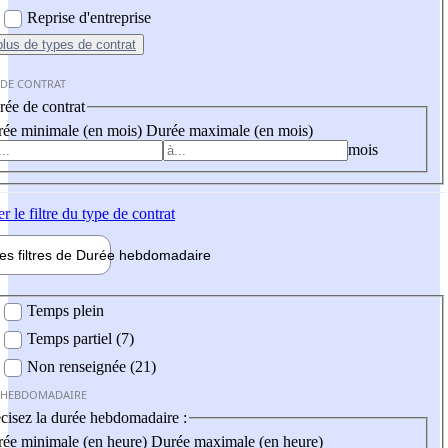
Reprise d'entreprise
plus
de types de contrat
 DE CONTRAT
ée de contrat
ée minimale (en mois)
Durée maximale (en mois)
mois
er
le filtre du type de contrat
les filtres de
Durée hebdo
madaire
 hebdomadaire
Temps plein
Temps partiel (7)
Non renseignée (21)
 HEBDOMADAIRE
cisez la durée hebdomadaire :
ée minimale (en heure)
Durée maximale (en heure)