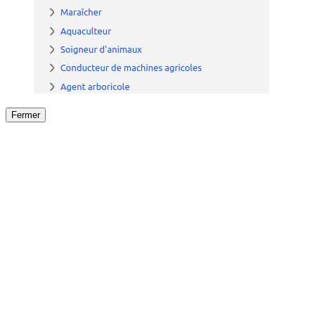
Fermer
Fermer
le détail de l'offre
/
Offre
sur
Offre précéden