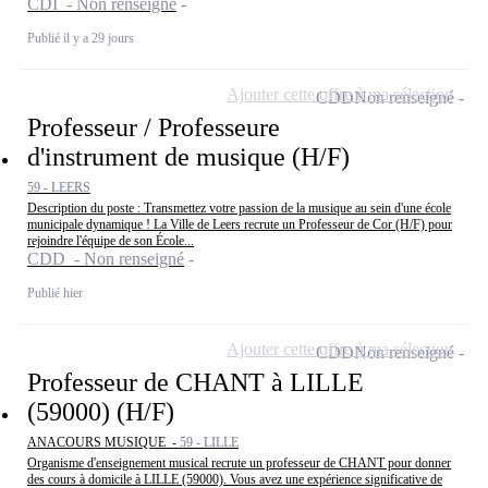
CDI - Non renseigné
Publié il y a 29 jours
Ajouter cette offre à ma sélection
CDD
Non renseigné
Professeur / Professeure
d'instrument de musique (H/F)
59 - LEERS
Description du poste : Transmettez votre passion de la musique au sein d'une école
municipale dynamique ! La Ville de Leers recrute un Professeur de Cor (H/F) pour
rejoindre l'équipe de son École...
CDD - Non renseigné
Publié hier
Ajouter cette offre à ma sélection
CDD
Non renseigné
Professeur de CHANT à LILLE
(59000) (H/F)
ANACOURS MUSIQUE -
59 - LILLE
Organisme d'enseignement musical recrute un professeur de CHANT pour donner
des cours à domicile à LILLE (59000). Vous avez une expérience significative de