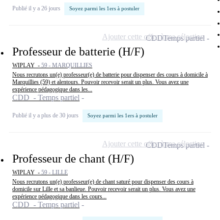
Publié il y a 26 jours
Soyez parmi les 1ers à postuler
Ajouter cette offre à ma sélection
CDD
Temps partiel
Professeur de batterie (H/F)
WIPLAY -
59 - MARQUILLIES
Nous recrutons un(e) professeur(e) de batterie pour dispenser des cours à domicile à
Marquillies (59) et alentours. Pouvoir recevoir serait un plus. Vous avez une
expérience pédagogique dans les...
CDD - Temps partiel
Publié il y a plus de 30 jours
Soyez parmi les 1ers à postuler
Ajouter cette offre à ma sélection
CDD
Temps partiel
Professeur de chant (H/F)
WIPLAY -
59 - LILLE
Nous recrutons un(e) professeur(e) de chant saturé pour dispenser des cours à
domicile sur Lille et sa banlieue. Pouvoir recevoir serait un plus. Vous avez une
expérience pédagogique dans les cours...
CDD - Temps partiel