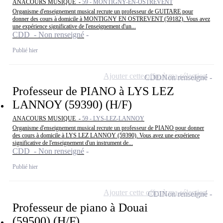
ANACOURS MUSIQUE -
59 - MONTIGNY-EN-OSTREVENT
Organisme d'enseignement musical recrute un professeur de GUITARE pour
donner des cours à domicile à MONTIGNY EN OSTREVENT (59182). Vous avez
une expérience significative de l'enseignement d'un...
CDD - Non renseigné
Publié hier
Ajouter cette offre à ma sélection
CDD
Non renseigné
Professeur de PIANO à LYS LEZ
LANNOY (59390) (H/F)
ANACOURS MUSIQUE -
59 - LYS-LEZ-LANNOY
Organisme d'enseignement musical recrute un professeur de PIANO pour donner
des cours à domicile à LYS LEZ LANNOY (59390). Vous avez une expérience
significative de l'enseignement d'un instrument de...
CDD - Non renseigné
Publié hier
Ajouter cette offre à ma sélection
CDI
Non renseigné
Professeur de piano à Douai
(59500) (H/F)