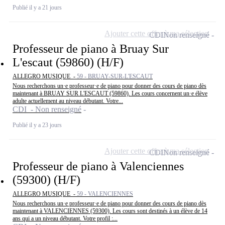
Publié il y a 21 jours
Ajouter cette offre à ma sélection
CDI
Non renseigné
Professeur de piano à Bruay Sur
L'escaut (59860) (H/F)
ALLEGRO MUSIQUE -
59 - BRUAY-SUR-L'ESCAUT
Nous recherchons un·e professeur·e de piano pour donner des cours de piano dès
maintenant à BRUAY SUR L'ESCAUT (59860). Les cours concernent un·e élève
adulte actuellement au niveau débutant. Votre...
CDI - Non renseigné
Publié il y a 23 jours
Ajouter cette offre à ma sélection
CDI
Non renseigné
Professeur de piano à Valenciennes
(59300) (H/F)
ALLEGRO MUSIQUE -
59 - VALENCIENNES
Nous recherchons un·e professeur·e de piano pour donner des cours de piano dès
maintenant à VALENCIENNES (59300). Les cours sont destinés à un élève de 14
ans qui a un niveau débutant. Votre profil :...