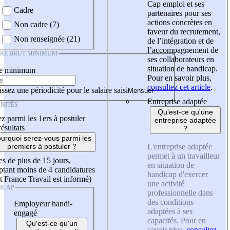
Cap emploi et ses
Cadre
partenaires pour ses
actions concrètes en
Non cadre (7)
faveur du recrutement,
Non renseignée (21)
de l’intégration et de
l’accompagnement de
IRE BRUT MINIMUM
ses collaborateurs en
situation de handicap.
re minimum
Pour en savoir plus,
consultez cet article
.
ssez une périodicité pour le salaire saisi
Entreprise adaptée
NITÉS
Qu'est-ce qu'une
z parmi les 1ers à postuler
entreprise adaptée
résultats
?
urquoi serez-vous parmi les
L'entreprise adaptée
premiers à postuler ?
permet à un travailleur
es de plus de 15 jours,
en situation de
tant moins de 4 candidatures
handicap d'exercer
t France Travail est informé)
une activité
ICAP
professionnelle dans
des conditions
Employeur handi-
adaptées à ses
engagé
capacités. Pour en
Qu'est-ce qu'un
savoir plus,
consultez