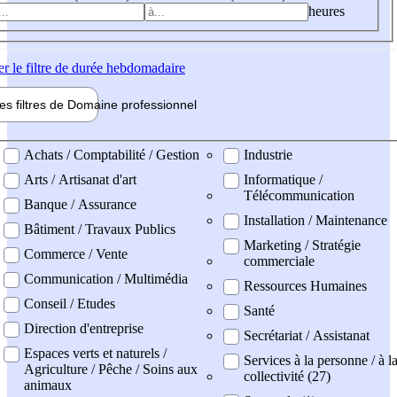
heures
er
le filtre de durée hebdomadaire
les filtres de
Domaine pro
fessionnel
ne professionel
Achats / Comptabilité / Gestion
Industrie
Arts / Artisanat d'art
Informatique /
Télécommunication
Banque / Assurance
Installation / Maintenance
Bâtiment / Travaux Publics
Marketing / Stratégie
Commerce / Vente
commerciale
Communication / Multimédia
Ressources Humaines
Conseil / Etudes
Santé
Direction d'entreprise
Secrétariat / Assistanat
Espaces verts et naturels /
Services à la personne / à l
Agriculture / Pêche / Soins aux
collectivité (27)
animaux