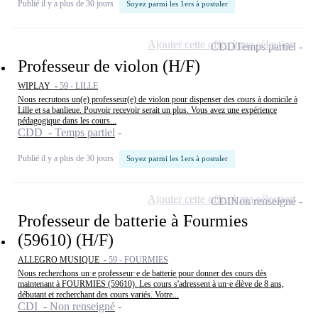
Publié il y a plus de 30 jours
Soyez parmi les 1ers à postuler
Ajouter cette offre à ma sélection
CDD
Temps partiel
Professeur de violon (H/F)
WIPLAY -
59 - LILLE
Nous recrutons un(e) professeur(e) de violon pour dispenser des cours à domicile à
Lille et sa banlieue. Pouvoir recevoir serait un plus. Vous avez une expérience
pédagogique dans les cours...
CDD - Temps partiel
Publié il y a plus de 30 jours
Soyez parmi les 1ers à postuler
Ajouter cette offre à ma sélection
CDI
Non renseigné
Professeur de batterie à Fourmies
(59610) (H/F)
ALLEGRO MUSIQUE -
59 - FOURMIES
Nous recherchons un·e professeur·e de batterie pour donner des cours dès
maintenant à FOURMIES (59610). Les cours s'adressent à un·e élève de 8 ans,
débutant et recherchant des cours variés. Votre...
CDI - Non renseigné