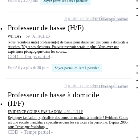
Publié il y a 20 jours
Soyez parmi les 1ers à postuler
Ajouter cette offre à ma sélection
CDD
Temps partiel
Professeur de basse (H/F)
WIPLAY -
59 - ATTICHES
Nous recrutons un(e) professeur(e) de basse pour dispenser des cours à domicile à
Attiches (59) et ses alentours. Pouvoir recevoir serait un plus. Vous avez une
expérience pédagogique dans les cours...
CDD - Temps partiel
Publié il y a plus de 30 jours
Soyez parmi les 1ers à postuler
Ajouter cette offre à ma sélection
CDD
Temps partiel
Professeur de basse à domicile
(H/F)
EVIDENCE COURS FASILADOM -
59 - LILLE
Rejoignez fasiladom, spécialiste des cours de musique à domicile ! Evidence Cours
est une société mandataire spécialisée dans les services à la personne. Depuis 2006,
sous l'enseigne fasiladom,...
CDD - Temps partiel