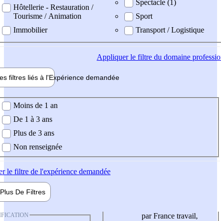
Spectacle (1)
Hôtellerie - Restauration /
Tourisme / Animation
Sport
Immobilier
Transport / Logistique
Appliquer
le filtre du domaine professi
es filtres liés à l'
Expérience
demandée
ience demandée
Moins de 1 an
De 1 à 3 ans
Plus de 3 ans
Non renseignée
er
le filtre de l'expérience demandée
Plus De
Filtres
IFICATION
par France travail,