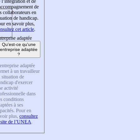
 l’intégration et de
’accompagnement de
s collaborateurs en
tuation de handicap.
ur en savoir plus,
nsultez cet article
.
treprise adaptée
Qu'est-ce qu'une
entreprise adaptée
?
entreprise adaptée
rmet à un travailleur
 situation de
ndicap d'exercer
e activité
ofessionnelle dans
s conditions
aptées à ses
pacités. Pour en
voir plus,
consultez
 site de l’UNEA
.