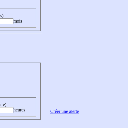
s)
mois
ure)
heures
Créer une alerte