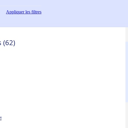
Appliquer
les filtres
 (62)