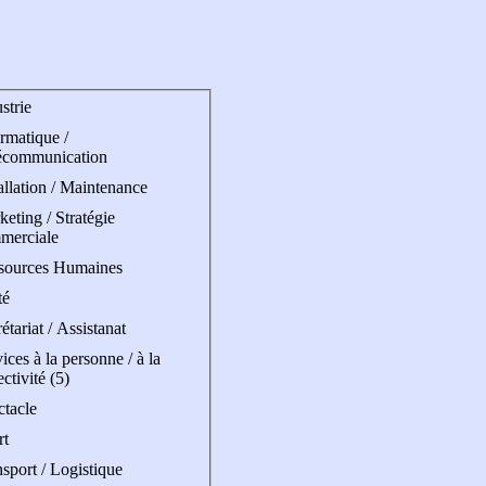
strie
rmatique /
écommunication
allation / Maintenance
eting / Stratégie
merciale
sources Humaines
té
étariat / Assistanat
ices à la personne / à la
ectivité (5)
ctacle
rt
sport / Logistique