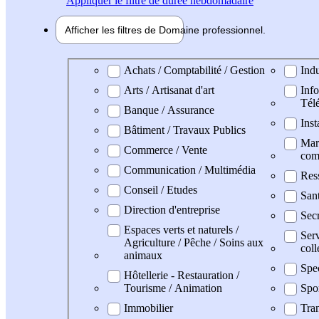
Appliquer
le filtre de durée hebdomadaire
Afficher les filtres de
Domaine pro
fessionnel
Domaine professionel
Achats / Comptabilité / Gestion
Indu
Arts / Artisanat d'art
Info
Tél
Banque / Assurance
Inst
Bâtiment / Travaux Publics
Mark
Commerce / Vente
com
Communication / Multimédia
Res
Conseil / Etudes
San
Direction d'entreprise
Secr
Espaces verts et naturels /
Serv
Agriculture / Pêche / Soins aux
coll
animaux
Spe
Hôtellerie - Restauration /
Tourisme / Animation
Spo
Immobilier
Tran