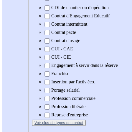
CDI de chantier ou d'opération
Contrat d'Engagement Educatif
Contrat intermittent
Contrat pacte
Contrat d'usage
CUI - CAE
CUI - CIE
Engagement à servir dans la réserve
Franchise
Insertion par l'activ.éco.
Portage salarial
Profession commerciale
Profession libérale
Reprise d'entreprise
Voir plus
de types de contrat