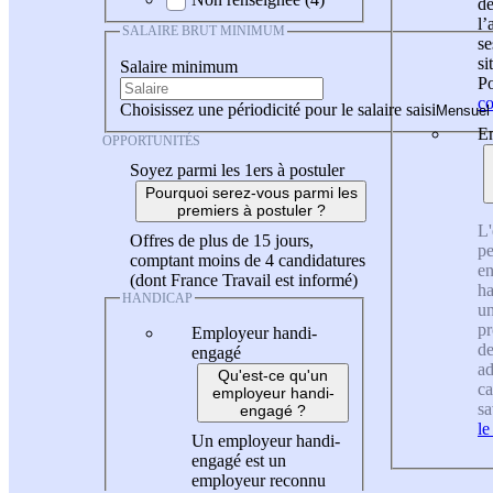
de
l
SALAIRE BRUT MINIMUM
se
si
Salaire minimum
Po
co
Choisissez une périodicité pour le salaire saisi
En
OPPORTUNITÉS
Soyez parmi les 1ers à postuler
Pourquoi serez-vous parmi les
premiers à postuler ?
L'
Offres de plus de 15 jours,
pe
comptant moins de 4 candidatures
en
(dont France Travail est informé)
ha
HANDICAP
un
pr
Employeur handi-
de
engagé
ad
Qu'est-ce qu'un
ca
employeur handi-
sa
engagé ?
le
Un employeur handi-
engagé est un
employeur reconnu