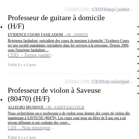
Ajouter cette offre à ma sélection
CDD
Temps partiel
Professeur de guitare à domicile
(H/F)
EVIDENCE COURS FASILADOM -
80 - AMIENS
Rejoignez fasiladom, spécialiste des cours de musique à domicile ! Evidence Cours
est une société mandataire spécialisée dans les services à la personne. Depuis 2006,
sous l'enseigne fasiladom,...
CDD - Temps partiel
Publié il y a 4 jours
Ajouter cette offre à ma sélection
CDI
Non renseigné
Professeur de violon à Saveuse
(80470) (H/F)
ALLEGRO MUSIQUE -
80 - SAINT-SAUVEUR
Nous recherchons un-e professeur-e de violon pour donner des cours de violon dès
maintenant à SAVEUSE (80470). Les cours sont pour un élève de 8 ans qui a un
niveau débutant et qui souhaite des cours...
CDI - Non renseigné
Publié il y a 3 jours