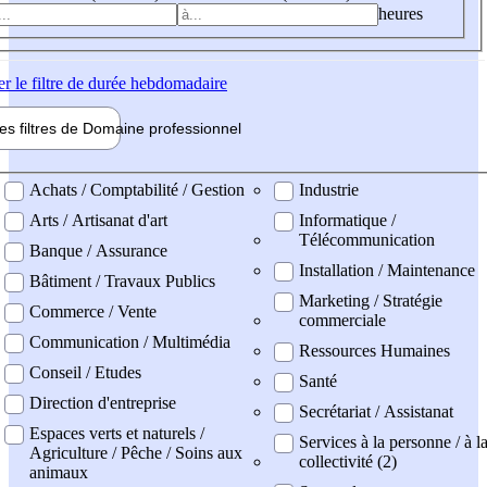
heures
er
le filtre de durée hebdomadaire
les filtres de
Domaine pro
fessionnel
ne professionel
Achats / Comptabilité / Gestion
Industrie
Arts / Artisanat d'art
Informatique /
Télécommunication
Banque / Assurance
Installation / Maintenance
Bâtiment / Travaux Publics
Marketing / Stratégie
Commerce / Vente
commerciale
Communication / Multimédia
Ressources Humaines
Conseil / Etudes
Santé
Direction d'entreprise
Secrétariat / Assistanat
Espaces verts et naturels /
Services à la personne / à l
Agriculture / Pêche / Soins aux
collectivité (2)
animaux