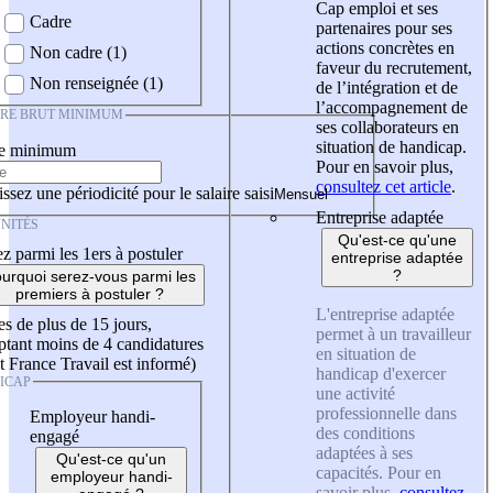
Cap emploi et ses
Cadre
partenaires pour ses
actions concrètes en
Non cadre (1)
faveur du recrutement,
Non renseignée (1)
de l’intégration et de
l’accompagnement de
IRE BRUT MINIMUM
ses collaborateurs en
situation de handicap.
re minimum
Pour en savoir plus,
consultez cet article
.
ssez une périodicité pour le salaire saisi
Entreprise adaptée
NITÉS
Qu'est-ce qu'une
z parmi les 1ers à postuler
entreprise adaptée
?
urquoi serez-vous parmi les
premiers à postuler ?
L'entreprise adaptée
es de plus de 15 jours,
permet à un travailleur
tant moins de 4 candidatures
en situation de
t France Travail est informé)
handicap d'exercer
ICAP
une activité
professionnelle dans
Employeur handi-
des conditions
engagé
adaptées à ses
Qu'est-ce qu'un
capacités. Pour en
employeur handi-
savoir plus,
consultez