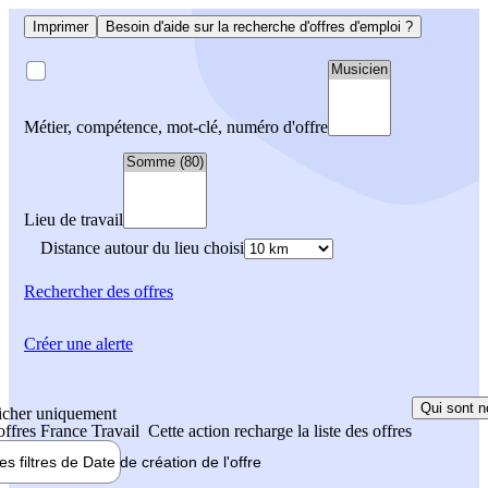
Imprimer
Besoin d'aide sur la recherche d'offres d'emploi ?
Métier, compétence, mot-clé, numéro d'offre
Lieu de travail
Distance autour du lieu choisi
Rechercher
des offres
Créer une alerte
Qui sont n
icher uniquement
 offres France Travail
Cette action recharge la liste des offres
les filtres de
Date de création
de l'offre