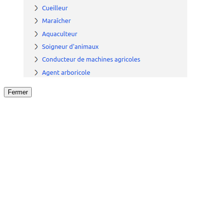
Fermer
Fermer
le détail de l'offre
/
Offre
sur
Offre précéden