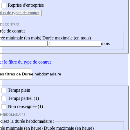
Reprise d'entreprise
plus
de types de contrat
 DE CONTRAT
ée de contrat
ée minimale (en mois)
Durée maximale (en mois)
mois
er
le filtre du type de contrat
les filtres de
Durée hebdo
madaire
 hebdomadaire
Temps plein
Temps partiel (1)
Non renseignée (1)
 HEBDOMADAIRE
cisez la durée hebdomadaire :
ée minimale (en heure)
Durée maximale (en heure)