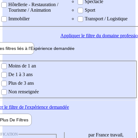
Spectacle
Hôtellerie - Restauration /
Tourisme / Animation
Sport
Immobilier
Transport / Logistique
Appliquer
le filtre du domaine professi
es filtres liés à l'
Expérience
demandée
ience demandée
Moins de 1 an
De 1 à 3 ans
Plus de 3 ans
Non renseignée
er
le filtre de l'expérience demandée
Plus De
Filtres
IFICATION
par France travail,