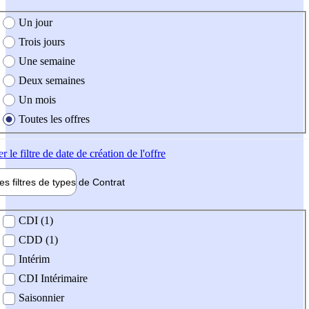
e création de l'offre
Un jour
Trois jours
Une semaine
Deux semaines
Un mois
Toutes les offres
er
le filtre de date de création de l'offre
les filtres de types de
Contrat
de contrat
CDI (1)
CDD (1)
Intérim
CDI Intérimaire
Saisonnier