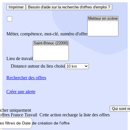
Imprimer
Besoin d'aide sur la recherche d'offres d'emploi ?
Métier, compétence, mot-clé, numéro d'offre
Lieu de travail
Distance autour du lieu choisi
Rechercher
des offres
Créer une alerte
Qui sont n
icher uniquement
 offres France Travail
Cette action recharge la liste des offres
les filtres de
Date de création
de l'offre