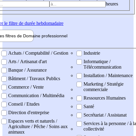
heures
er
le filtre de durée hebdomadaire
les filtres de
Domaine pro
fessionnel
ne professionel
Achats / Comptabilité / Gestion
Industrie
Arts / Artisanat d'art
Informatique /
Télécommunication
Banque / Assurance
Installation / Maintenance
Bâtiment / Travaux Publics
Marketing / Stratégie
Commerce / Vente
commerciale
Communication / Multimédia
Ressources Humaines
Conseil / Etudes
Santé
Direction d'entreprise
Secrétariat / Assistanat
Espaces verts et naturels /
Services à la personne / à l
Agriculture / Pêche / Soins aux
collectivité
animaux