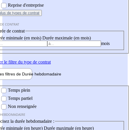
Reprise d'entreprise
plus
de types de contrat
 DE CONTRAT
ée de contrat
ée minimale (en mois)
Durée maximale (en mois)
mois
er
le filtre du type de contrat
les filtres de
Durée hebdo
madaire
 hebdomadaire
Temps plein
Temps partiel
Non renseignée
 HEBDOMADAIRE
cisez la durée hebdomadaire :
ée minimale (en heure)
Durée maximale (en heure)