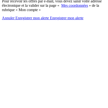
Pour recevoir les offres par e-mail, vous devez saisir votre adresse
électronique et la valider sur la page «
Mes coordonnées
» de la
rubrique « Mon compte »
Annuler
Enregistrer mon alerte
Enregistrer
mon alerte