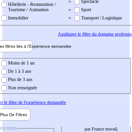
Spectacle
Hôtellerie - Restauration /
Tourisme / Animation
Sport
Immobilier
Transport / Logistique
Appliquer
le filtre du domaine professi
es filtres liés à l'
Expérience
demandée
ience demandée
Moins de 1 an
De 1 à 3 ans
Plus de 3 ans
Non renseignée
er
le filtre de l'expérience demandée
Plus De
Filtres
IFICATION
par France travail,