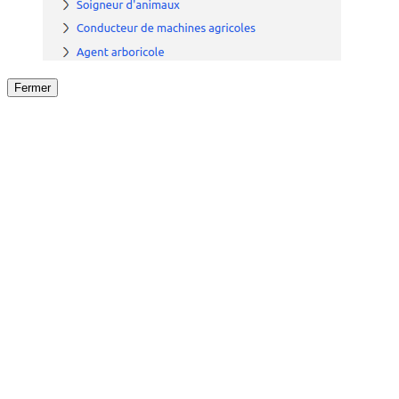
Fermer
Fermer
le détail de l'offre
/
Offre
sur
Offre précéden