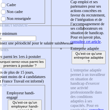
Cap emploi et ses
Cadre
partenaires pour ses
actions concrètes en
Non cadre
faveur du recrutement,
Non renseignée
de l’intégration et de
l’accompagnement de
IRE BRUT MINIMUM
ses collaborateurs en
situation de handicap.
re minimum
Pour en savoir plus,
consultez cet article
.
ssez une périodicité pour le salaire saisi
Entreprise adaptée
NITÉS
Qu'est-ce qu'une
z parmi les 1ers à postuler
entreprise adaptée
?
urquoi serez-vous parmi les
premiers à postuler ?
L'entreprise adaptée
es de plus de 15 jours,
permet à un travailleur
tant moins de 4 candidatures
en situation de
t France Travail est informé)
handicap d'exercer
ICAP
une activité
professionnelle dans
Employeur handi-
des conditions
engagé
adaptées à ses
Qu'est-ce qu'un
capacités. Pour en
employeur handi-
savoir plus,
consultez