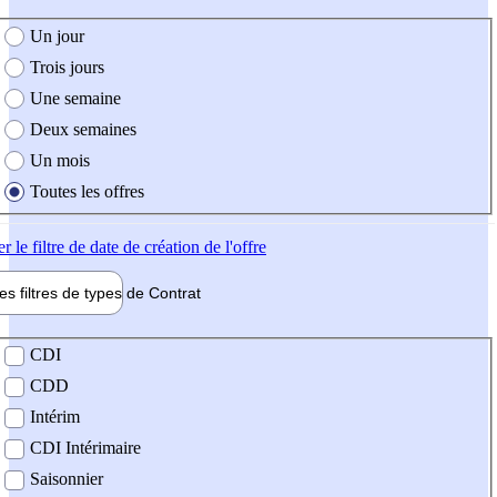
e création de l'offre
Un jour
Trois jours
Une semaine
Deux semaines
Un mois
Toutes les offres
er
le filtre de date de création de l'offre
les filtres de types de
Contrat
de contrat
CDI
CDD
Intérim
CDI Intérimaire
Saisonnier