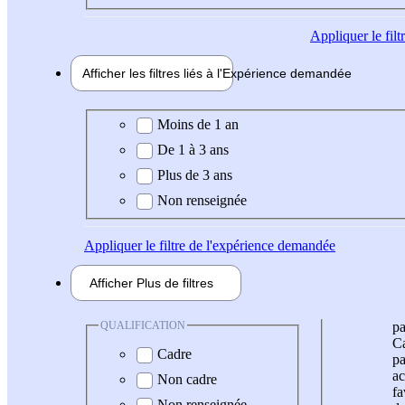
Appliquer
le fil
Afficher les filtres liés à l'
Expérience
demandée
Expérience demandée
Moins de 1 an
De 1 à 3 ans
Plus de 3 ans
Non renseignée
Appliquer
le filtre de l'expérience demandée
Afficher
Plus de
filtres
QUALIFICATION
pa
Ca
Cadre
pa
ac
Non cadre
fa
Non renseignée