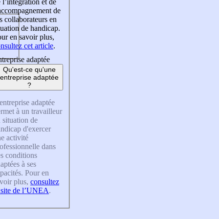
 l’intégration et de
’accompagnement de
s collaborateurs en
tuation de handicap.
ur en savoir plus,
nsultez cet article
.
treprise adaptée
Qu'est-ce qu'une
entreprise adaptée
?
entreprise adaptée
rmet à un travailleur
 situation de
ndicap d'exercer
e activité
ofessionnelle dans
s conditions
aptées à ses
pacités. Pour en
voir plus,
consultez
 site de l’UNEA
.