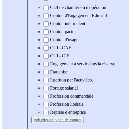
CDI de chantier ou d'opération
Contrat d'Engagement Educatif
Contrat intermittent
Contrat pacte
Contrat d'usage
CUI - CAE
CUI - CIE
Engagement à servir dans la réserve
Franchise
Insertion par l'activ.éco.
Portage salarial
Profession commerciale
Profession libérale
Reprise d'entreprise
Voir plus
de types de contrat