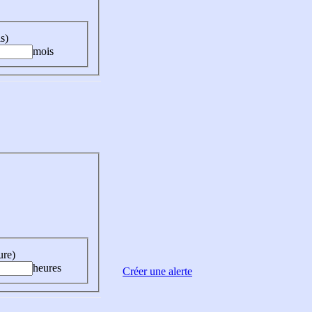
s)
mois
ure)
heures
Créer une alerte