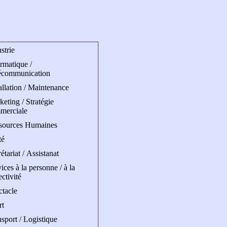
strie
rmatique /
écommunication
allation / Maintenance
eting / Stratégie
merciale
sources Humaines
té
étariat / Assistanat
ices à la personne / à la
ectivité
ctacle
rt
sport / Logistique