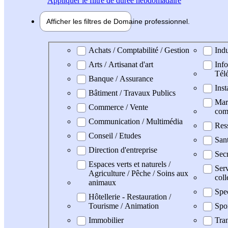
Appliquer
le filtre de durée hebdomadaire
Afficher les filtres de
Domaine pro
fessionnel
Domaine professionel
Achats / Comptabilité / Gestion
Indu
Arts / Artisanat d'art
Info
Tél
Banque / Assurance
Inst
Bâtiment / Travaux Publics
Mark
Commerce / Vente
com
Communication / Multimédia
Res
Conseil / Etudes
San
Direction d'entreprise
Secr
Espaces verts et naturels /
Serv
Agriculture / Pêche / Soins aux
coll
animaux
Spe
Hôtellerie - Restauration /
Tourisme / Animation
Spo
Immobilier
Tran