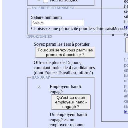
de
l
SALAIRE BRUT MINIMUM
se
si
Salaire minimum
Po
co
Choisissez une périodicité pour le salaire saisi
En
OPPORTUNITÉS
Soyez parmi les 1ers à postuler
Pourquoi serez-vous parmi les
premiers à postuler ?
L'
Offres de plus de 15 jours,
pe
comptant moins de 4 candidatures
en
(dont France Travail est informé)
ha
HANDICAP
un
pr
Employeur handi-
de
engagé
ad
Qu'est-ce qu'un
ca
employeur handi-
sa
engagé ?
le
Un employeur handi-
engagé est un
employeur reconnu