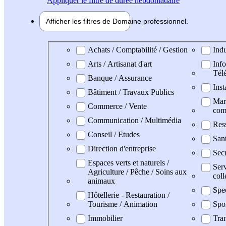
Appliquer
le filtre de durée hebdomadaire
Afficher les filtres de
Domaine pro
fessionnel
Domaine professionel
Achats / Comptabilité / Gestion
Indu
Arts / Artisanat d'art
Info
Tél
Banque / Assurance
Inst
Bâtiment / Travaux Publics
Mark
Commerce / Vente
com
Communication / Multimédia
Res
Conseil / Etudes
San
Direction d'entreprise
Secr
Espaces verts et naturels /
Serv
Agriculture / Pêche / Soins aux
coll
animaux
Spe
Hôtellerie - Restauration /
Tourisme / Animation
Spo
Immobilier
Tran