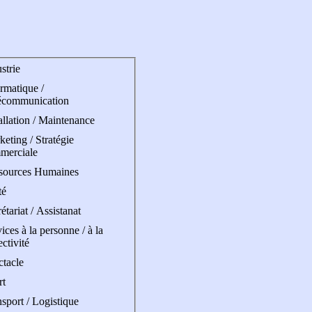
strie
rmatique /
écommunication
allation / Maintenance
eting / Stratégie
merciale
sources Humaines
té
étariat / Assistanat
ices à la personne / à la
ectivité
ctacle
rt
sport / Logistique