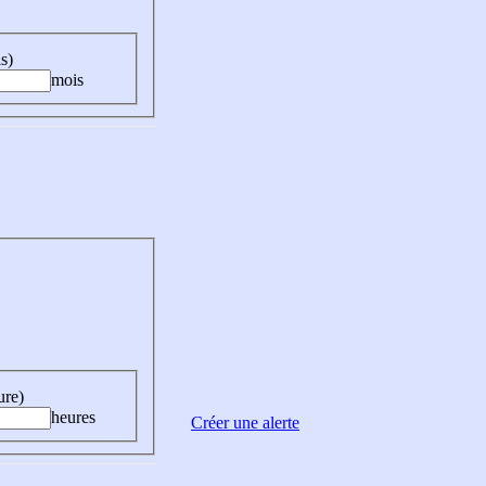
s)
mois
ure)
heures
Créer une alerte