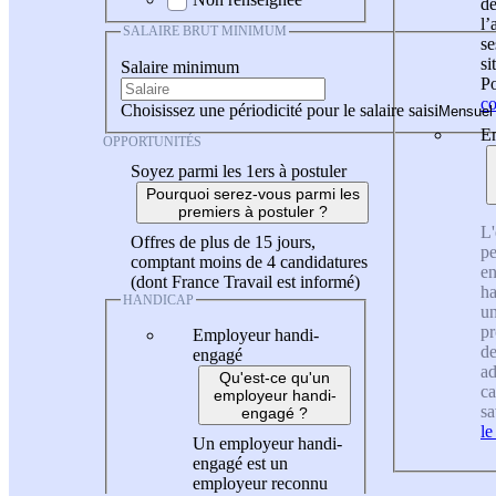
de
l
SALAIRE BRUT MINIMUM
se
si
Salaire minimum
Po
co
Choisissez une périodicité pour le salaire saisi
En
OPPORTUNITÉS
Soyez parmi les 1ers à postuler
Pourquoi serez-vous parmi les
premiers à postuler ?
L'
Offres de plus de 15 jours,
pe
comptant moins de 4 candidatures
en
(dont France Travail est informé)
ha
HANDICAP
un
pr
Employeur handi-
de
engagé
ad
Qu'est-ce qu'un
ca
employeur handi-
sa
engagé ?
le
Un employeur handi-
engagé est un
employeur reconnu