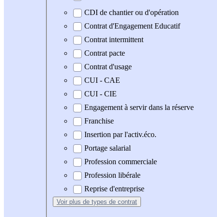
CDI de chantier ou d'opération
Contrat d'Engagement Educatif
Contrat intermittent
Contrat pacte
Contrat d'usage
CUI - CAE
CUI - CIE
Engagement à servir dans la réserve
Franchise
Insertion par l'activ.éco.
Portage salarial
Profession commerciale
Profession libérale
Reprise d'entreprise
Voir plus
de types de contrat