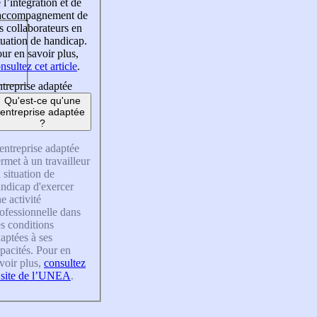
 l’intégration et de
’accompagnement de
s collaborateurs en
tuation de handicap.
ur en savoir plus,
nsultez cet article
.
treprise adaptée
Qu'est-ce qu'une
entreprise adaptée
?
entreprise adaptée
rmet à un travailleur
 situation de
ndicap d'exercer
e activité
ofessionnelle dans
s conditions
aptées à ses
pacités. Pour en
voir plus,
consultez
 site de l’UNEA
.