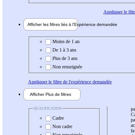
Appliquer
le fil
Afficher les filtres liés à l'
Expérience
demandée
Expérience demandée
Moins de 1 an
De 1 à 3 ans
Plus de 3 ans
Non renseignée
Appliquer
le filtre de l'expérience demandée
Afficher
Plus de
filtres
QUALIFICATION
pa
Ca
Cadre
pa
ac
Non cadre
fa
Non renseignée