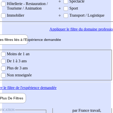
Spectacle
Hôtellerie - Restauration /
Tourisme / Animation
Sport
Immobilier
Transport / Logistique
Appliquer
le filtre du domaine professi
es filtres liés à l'
Expérience
demandée
ience demandée
Moins de 1 an
De 1 à 3 ans
Plus de 3 ans
Non renseignée
er
le filtre de l'expérience demandée
Plus De
Filtres
IFICATION
par France travail,