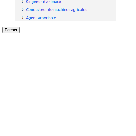
Fermer
Fermer
le détail de l'offre
/
Offre
sur
Offre précéden