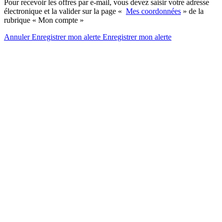
Pour recevoir les offres par e-mail, vous devez saisir votre adresse
électronique et la valider sur la page «
Mes coordonnées
» de la
rubrique « Mon compte »
Annuler
Enregistrer mon alerte
Enregistrer
mon alerte