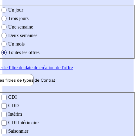
e création de l'offre
Un jour
Trois jours
Une semaine
Deux semaines
Un mois
Toutes les offres
er
le filtre de date de création de l'offre
les filtres de types de
Contrat
de contrat
CDI
CDD
Intérim
CDI Intérimaire
Saisonnier