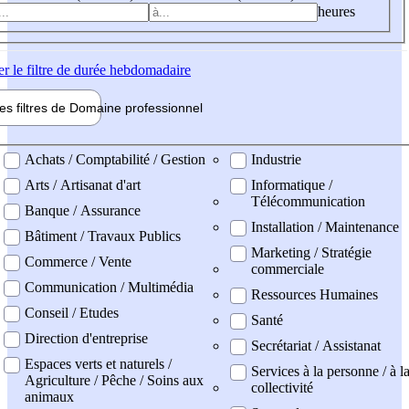
heures
er
le filtre de durée hebdomadaire
les filtres de
Domaine pro
fessionnel
ne professionel
Achats / Comptabilité / Gestion
Industrie
Arts / Artisanat d'art
Informatique /
Télécommunication
Banque / Assurance
Installation / Maintenance
Bâtiment / Travaux Publics
Marketing / Stratégie
Commerce / Vente
commerciale
Communication / Multimédia
Ressources Humaines
Conseil / Etudes
Santé
Direction d'entreprise
Secrétariat / Assistanat
Espaces verts et naturels /
Services à la personne / à l
Agriculture / Pêche / Soins aux
collectivité
animaux