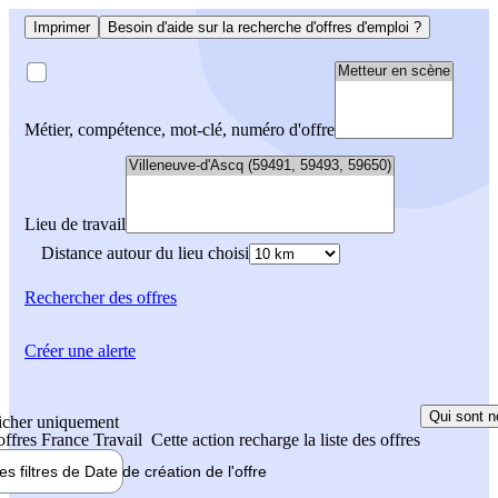
Imprimer
Besoin d'aide sur la recherche d'offres d'emploi ?
Métier, compétence, mot-clé, numéro d'offre
Lieu de travail
Distance autour du lieu choisi
Rechercher
des offres
Créer une alerte
Qui sont n
icher uniquement
 offres France Travail
Cette action recharge la liste des offres
les filtres de
Date de création
de l'offre