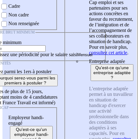
Cap emploi et ses
Cadre
partenaires pour ses
actions concrètes en
Non cadre
faveur du recrutement,
Non renseignée
de l’intégration et de
l’accompagnement de
IRE BRUT MINIMUM
ses collaborateurs en
situation de handicap.
re minimum
Pour en savoir plus,
consultez cet article
.
ssez une périodicité pour le salaire saisi
Entreprise adaptée
NITÉS
Qu'est-ce qu'une
z parmi les 1ers à postuler
entreprise adaptée
?
urquoi serez-vous parmi les
premiers à postuler ?
L'entreprise adaptée
es de plus de 15 jours,
permet à un travailleur
tant moins de 4 candidatures
en situation de
t France Travail est informé)
handicap d'exercer
ICAP
une activité
professionnelle dans
Employeur handi-
des conditions
engagé
adaptées à ses
Qu'est-ce qu'un
capacités. Pour en
employeur handi-
savoir plus,
consultez