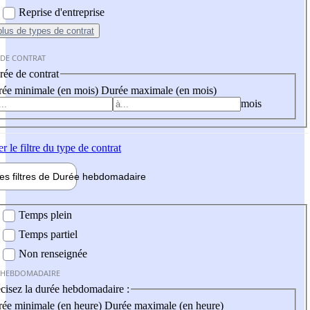
Reprise d'entreprise
plus
de types de contrat
 DE CONTRAT
ée de contrat
ée minimale (en mois)
Durée maximale (en mois)
mois
er
le filtre du type de contrat
les filtres de
Durée hebdo
madaire
 hebdomadaire
Temps plein
Temps partiel
Non renseignée
 HEBDOMADAIRE
cisez la durée hebdomadaire :
ée minimale (en heure)
Durée maximale (en heure)