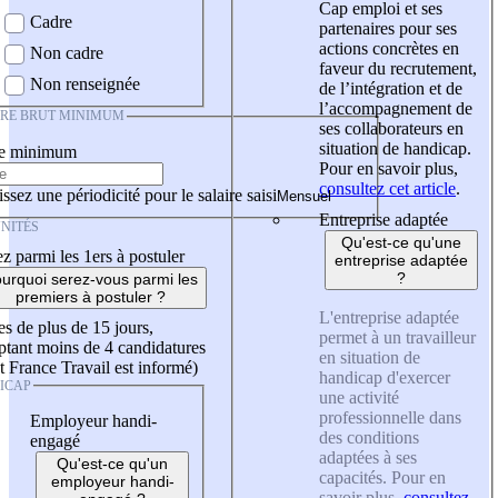
Cap emploi et ses
Cadre
partenaires pour ses
actions concrètes en
Non cadre
faveur du recrutement,
Non renseignée
de l’intégration et de
l’accompagnement de
IRE BRUT MINIMUM
ses collaborateurs en
situation de handicap.
re minimum
Pour en savoir plus,
consultez cet article
.
ssez une périodicité pour le salaire saisi
Entreprise adaptée
NITÉS
Qu'est-ce qu'une
z parmi les 1ers à postuler
entreprise adaptée
?
urquoi serez-vous parmi les
premiers à postuler ?
L'entreprise adaptée
es de plus de 15 jours,
permet à un travailleur
tant moins de 4 candidatures
en situation de
t France Travail est informé)
handicap d'exercer
ICAP
une activité
professionnelle dans
Employeur handi-
des conditions
engagé
adaptées à ses
Qu'est-ce qu'un
capacités. Pour en
employeur handi-
savoir plus,
consultez