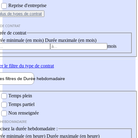
Reprise d'entreprise
plus
de types de contrat
 DE CONTRAT
ée de contrat
ée minimale (en mois)
Durée maximale (en mois)
mois
er
le filtre du type de contrat
les filtres de
Durée hebdo
madaire
 hebdomadaire
Temps plein
Temps partiel
Non renseignée
 HEBDOMADAIRE
cisez la durée hebdomadaire :
ée minimale (en heure)
Durée maximale (en heure)