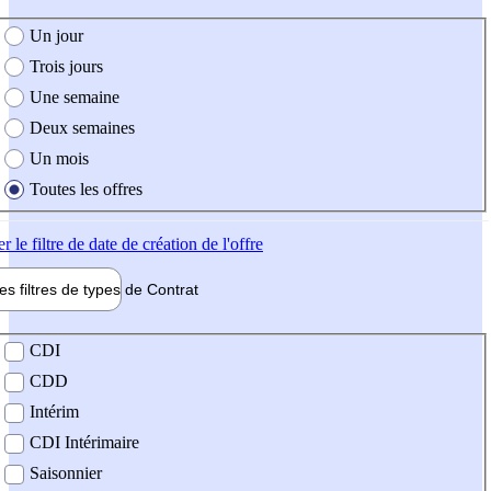
e création de l'offre
Un jour
Trois jours
Une semaine
Deux semaines
Un mois
Toutes les offres
er
le filtre de date de création de l'offre
les filtres de types de
Contrat
de contrat
CDI
CDD
Intérim
CDI Intérimaire
Saisonnier