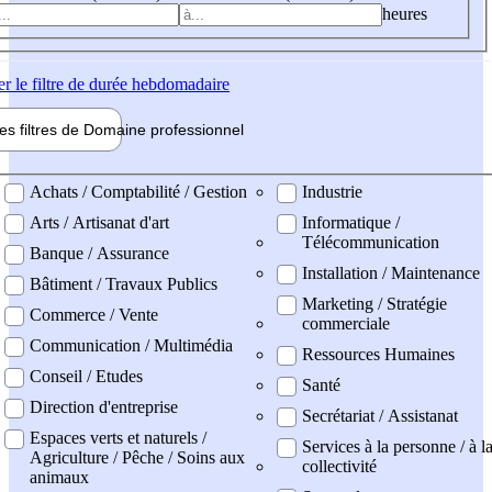
heures
er
le filtre de durée hebdomadaire
les filtres de
Domaine pro
fessionnel
ne professionel
Achats / Comptabilité / Gestion
Industrie
Arts / Artisanat d'art
Informatique /
Télécommunication
Banque / Assurance
Installation / Maintenance
Bâtiment / Travaux Publics
Marketing / Stratégie
Commerce / Vente
commerciale
Communication / Multimédia
Ressources Humaines
Conseil / Etudes
Santé
Direction d'entreprise
Secrétariat / Assistanat
Espaces verts et naturels /
Services à la personne / à l
Agriculture / Pêche / Soins aux
collectivité
animaux