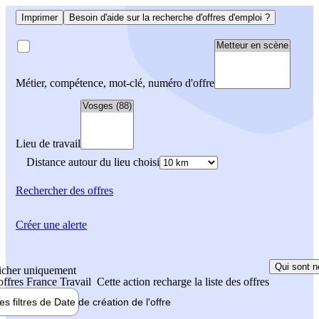
Imprimer
Besoin d'aide sur la recherche d'offres d'emploi ?
Métier, compétence, mot-clé, numéro d'offre
Lieu de travail
Distance autour du lieu choisi
Rechercher
des offres
Créer une alerte
Qui sont n
icher uniquement
 offres France Travail
Cette action recharge la liste des offres
les filtres de
Date de création
de l'offre