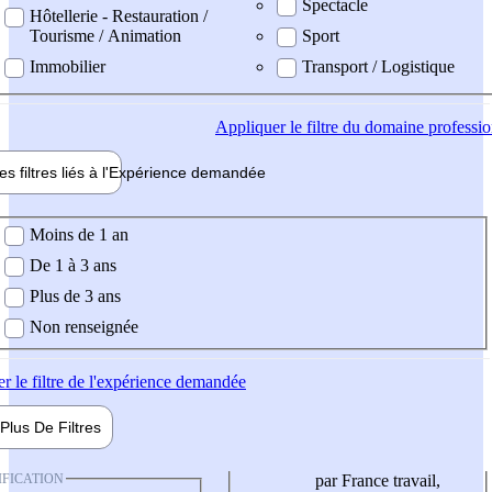
Spectacle
Hôtellerie - Restauration /
Tourisme / Animation
Sport
Immobilier
Transport / Logistique
Appliquer
le filtre du domaine professi
es filtres liés à l'
Expérience
demandée
ience demandée
Moins de 1 an
De 1 à 3 ans
Plus de 3 ans
Non renseignée
er
le filtre de l'expérience demandée
Plus De
Filtres
IFICATION
par France travail,