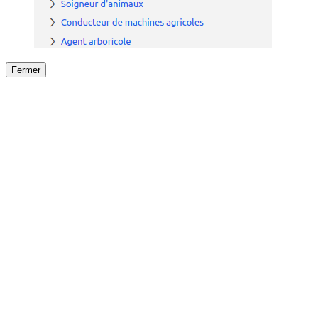
Fermer
Fermer
le détail de l'offre
/
Offre
sur
Offre précéden