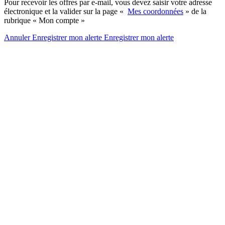
Pour recevoir les offres par e-mail, vous devez saisir votre adresse
électronique et la valider sur la page «
Mes coordonnées
» de la
rubrique « Mon compte »
Annuler
Enregistrer mon alerte
Enregistrer
mon alerte