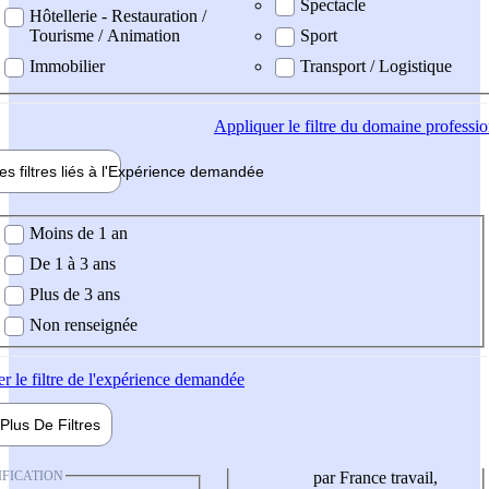
Spectacle
Hôtellerie - Restauration /
Tourisme / Animation
Sport
Immobilier
Transport / Logistique
Appliquer
le filtre du domaine professi
es filtres liés à l'
Expérience
demandée
ience demandée
Moins de 1 an
De 1 à 3 ans
Plus de 3 ans
Non renseignée
er
le filtre de l'expérience demandée
Plus De
Filtres
IFICATION
par France travail,