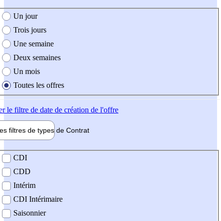
e création de l'offre
Un jour
Trois jours
Une semaine
Deux semaines
Un mois
Toutes les offres
er
le filtre de date de création de l'offre
les filtres de types de
Contrat
de contrat
CDI
CDD
Intérim
CDI Intérimaire
Saisonnier