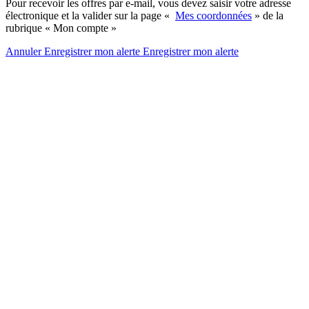
Pour recevoir les offres par e-mail, vous devez saisir votre adresse
électronique et la valider sur la page «
Mes coordonnées
» de la
rubrique « Mon compte »
Annuler
Enregistrer mon alerte
Enregistrer
mon alerte