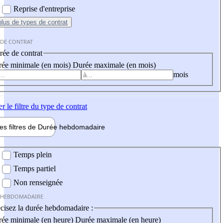
Reprise d'entreprise
plus
de types de contrat
 DE CONTRAT
ée de contrat
ée minimale (en mois)
Durée maximale (en mois)
mois
er
le filtre du type de contrat
les filtres de
Durée hebdo
madaire
 hebdomadaire
Temps plein
Temps partiel
Non renseignée
 HEBDOMADAIRE
cisez la durée hebdomadaire :
ée minimale (en heure)
Durée maximale (en heure)