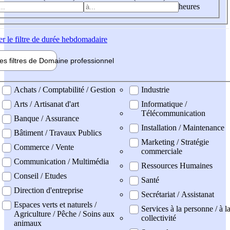
heures
er
le filtre de durée hebdomadaire
les filtres de
Domaine pro
fessionnel
ne professionel
Achats / Comptabilité / Gestion
Industrie
Arts / Artisanat d'art
Informatique /
Télécommunication
Banque / Assurance
Installation / Maintenance
Bâtiment / Travaux Publics
Marketing / Stratégie
Commerce / Vente
commerciale
Communication / Multimédia
Ressources Humaines
Conseil / Etudes
Santé
Direction d'entreprise
Secrétariat / Assistanat
Espaces verts et naturels /
Services à la personne / à l
Agriculture / Pêche / Soins aux
collectivité
animaux