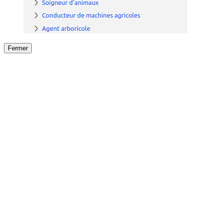
Fermer
Fermer
le détail de l'offre
/
Offre
sur
Offre précéden