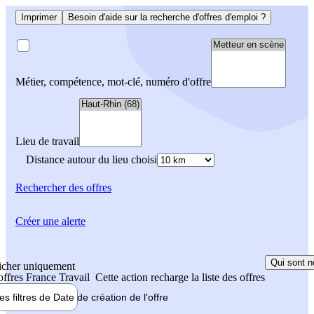
Imprimer
Besoin d'aide sur la recherche d'offres d'emploi ?
Métier, compétence, mot-clé, numéro d'offre
Lieu de travail
Distance autour du lieu choisi
Rechercher
des offres
Créer une alerte
Qui sont n
icher uniquement
 offres France Travail
Cette action recharge la liste des offres
les filtres de
Date de création
de l'offre