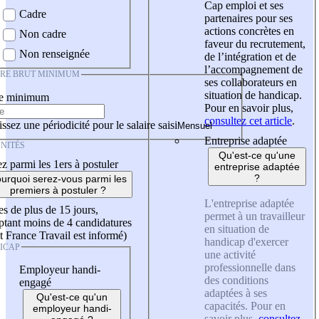
Cap emploi et ses
Cadre
partenaires pour ses
actions concrètes en
Non cadre
faveur du recrutement,
Non renseignée
de l’intégration et de
l’accompagnement de
IRE BRUT MINIMUM
ses collaborateurs en
situation de handicap.
re minimum
Pour en savoir plus,
consultez cet article
.
ssez une périodicité pour le salaire saisi
Entreprise adaptée
NITÉS
Qu'est-ce qu'une
z parmi les 1ers à postuler
entreprise adaptée
?
urquoi serez-vous parmi les
premiers à postuler ?
L'entreprise adaptée
es de plus de 15 jours,
permet à un travailleur
tant moins de 4 candidatures
en situation de
t France Travail est informé)
handicap d'exercer
ICAP
une activité
professionnelle dans
Employeur handi-
des conditions
engagé
adaptées à ses
Qu'est-ce qu'un
capacités. Pour en
employeur handi-
savoir plus,
consultez