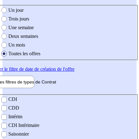
e création de l'offre
Un jour
Trois jours
Une semaine
Deux semaines
Un mois
Toutes les offres
er
le filtre de date de création de l'offre
les filtres de types de
Contrat
de contrat
CDI
CDD
Intérim
CDI Intérimaire
Saisonnier