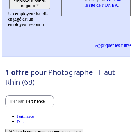
employeur handi-
le site de l’UNEA
.
engagé ?
Un employeur handi-
engagé est un
employeur reconnu
Appliquer
les filtres
1 offre
pour Photographe - Haut-
Rhin (68)
Trier par
Pertinence
Pertinence
Date
Afficher la carte
(contenu non-accessible)