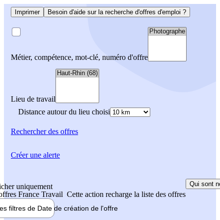
Imprimer
Besoin d'aide sur la recherche d'offres d'emploi ?
Métier, compétence, mot-clé, numéro d'offre
Lieu de travail
Distance autour du lieu choisi
Rechercher
des offres
Créer une alerte
Qui sont n
icher uniquement
 offres France Travail
Cette action recharge la liste des offres
les filtres de
Date de création
de l'offre