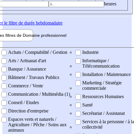
heures
er
le filtre de durée hebdomadaire
les filtres de
Domaine pro
fessionnel
ne professionel
Achats / Comptabilité / Gestion
Industrie
Arts / Artisanat d'art
Informatique /
Télécommunication
Banque / Assurance
Installation / Maintenance
Bâtiment / Travaux Publics
Marketing / Stratégie
Commerce / Vente
commerciale
Communication / Multimédia (1)
Ressources Humaines
Conseil / Etudes
Santé
Direction d'entreprise
Secrétariat / Assistanat
Espaces verts et naturels /
Services à la personne / à l
Agriculture / Pêche / Soins aux
collectivité
animaux