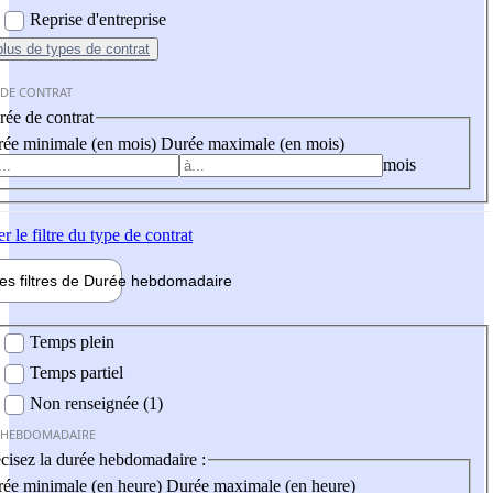
Reprise d'entreprise
plus
de types de contrat
 DE CONTRAT
ée de contrat
ée minimale (en mois)
Durée maximale (en mois)
mois
er
le filtre du type de contrat
les filtres de
Durée hebdo
madaire
 hebdomadaire
Temps plein
Temps partiel
Non renseignée (1)
 HEBDOMADAIRE
cisez la durée hebdomadaire :
ée minimale (en heure)
Durée maximale (en heure)