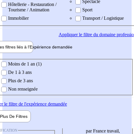
Spectacle
Hôtellerie - Restauration /
Tourisme / Animation
Sport
Immobilier
Transport / Logistique
Appliquer
le filtre du domaine professi
es filtres liés à l'
Expérience
demandée
ience demandée
Moins de 1 an (1)
De 1 à 3 ans
Plus de 3 ans
Non renseignée
er
le filtre de l'expérience demandée
Plus De
Filtres
IFICATION
par France travail,