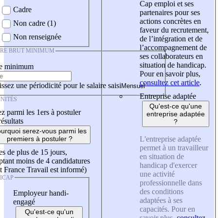
Cap emploi et ses
Cadre
partenaires pour ses
actions concrètes en
Non cadre (1)
faveur du recrutement,
Non renseignée
de l’intégration et de
l’accompagnement de
IRE BRUT MINIMUM
ses collaborateurs en
situation de handicap.
re minimum
Pour en savoir plus,
consultez cet article
.
ssez une périodicité pour le salaire saisi
Entreprise adaptée
NITÉS
Qu'est-ce qu'une
z parmi les 1ers à postuler
entreprise adaptée
résultats
?
urquoi serez-vous parmi les
L'entreprise adaptée
premiers à postuler ?
permet à un travailleur
es de plus de 15 jours,
en situation de
tant moins de 4 candidatures
handicap d'exercer
t France Travail est informé)
une activité
ICAP
professionnelle dans
des conditions
Employeur handi-
adaptées à ses
engagé
capacités. Pour en
Qu'est-ce qu'un
savoir plus,
consultez