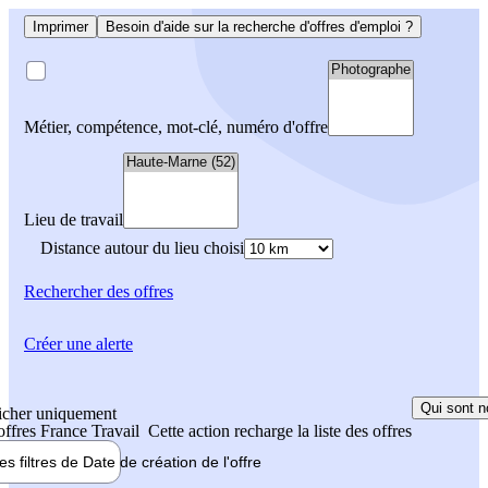
Imprimer
Besoin d'aide sur la recherche d'offres d'emploi ?
Métier, compétence, mot-clé, numéro d'offre
Lieu de travail
Distance autour du lieu choisi
Rechercher
des offres
Créer une alerte
Qui sont n
icher uniquement
 offres France Travail
Cette action recharge la liste des offres
les filtres de
Date de création
de l'offre