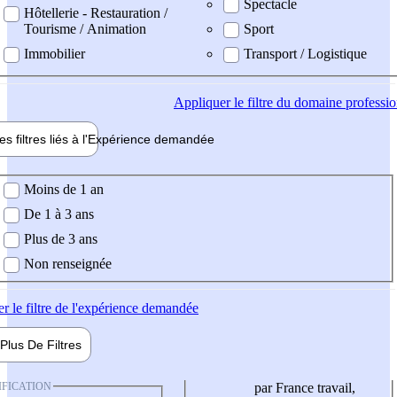
Spectacle
Hôtellerie - Restauration /
Tourisme / Animation
Sport
Immobilier
Transport / Logistique
Appliquer
le filtre du domaine professi
es filtres liés à l'
Expérience
demandée
ience demandée
Moins de 1 an
De 1 à 3 ans
Plus de 3 ans
Non renseignée
er
le filtre de l'expérience demandée
Plus De
Filtres
IFICATION
par France travail,