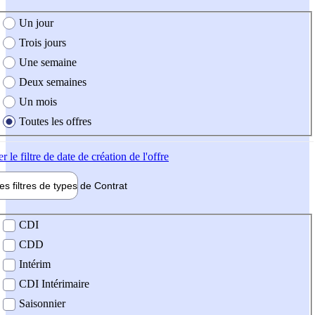
e création de l'offre
Un jour
Trois jours
Une semaine
Deux semaines
Un mois
Toutes les offres
er
le filtre de date de création de l'offre
les filtres de types de
Contrat
de contrat
CDI
CDD
Intérim
CDI Intérimaire
Saisonnier