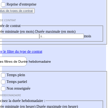
Reprise d'entreprise
plus
de types de contrat
 DE CONTRAT
ée de contrat
ée minimale (en mois)
Durée maximale (en mois)
mois
er
le filtre du type de contrat
les filtres de
Durée hebdo
madaire
 hebdomadaire
Temps plein
Temps partiel
Non renseignée
 HEBDOMADAIRE
cisez la durée hebdomadaire :
ée minimale (en heure)
Durée maximale (en heure)