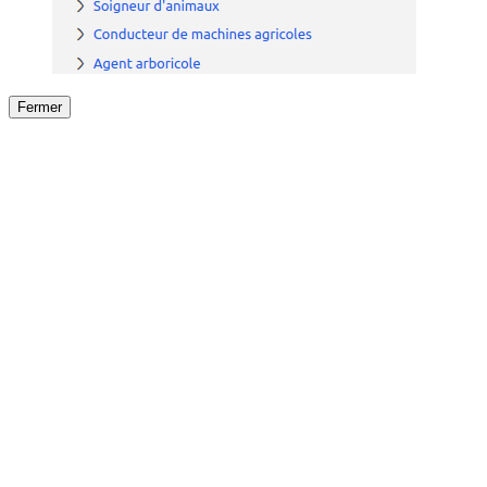
Fermer
Fermer
le détail de l'offre
/
Offre
sur
Offre précéden