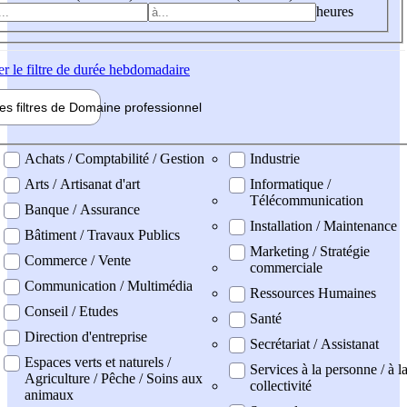
heures
er
le filtre de durée hebdomadaire
les filtres de
Domaine pro
fessionnel
ne professionel
Achats / Comptabilité / Gestion
Industrie
Arts / Artisanat d'art
Informatique /
Télécommunication
Banque / Assurance
Installation / Maintenance
Bâtiment / Travaux Publics
Marketing / Stratégie
Commerce / Vente
commerciale
Communication / Multimédia
Ressources Humaines
Conseil / Etudes
Santé
Direction d'entreprise
Secrétariat / Assistanat
Espaces verts et naturels /
Services à la personne / à l
Agriculture / Pêche / Soins aux
collectivité
animaux