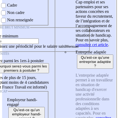
Cap emploi et ses
Cadre
partenaires pour ses
actions concrètes en
Non cadre
faveur du recrutement,
Non renseignée
de l’intégration et de
l’accompagnement de
IRE BRUT MINIMUM
ses collaborateurs en
situation de handicap.
re minimum
Pour en savoir plus,
consultez cet article
.
ssez une périodicité pour le salaire saisi
Entreprise adaptée
NITÉS
Qu'est-ce qu'une
z parmi les 1ers à postuler
entreprise adaptée
?
urquoi serez-vous parmi les
premiers à postuler ?
L'entreprise adaptée
es de plus de 15 jours,
permet à un travailleur
tant moins de 4 candidatures
en situation de
t France Travail est informé)
handicap d'exercer
ICAP
une activité
professionnelle dans
Employeur handi-
des conditions
engagé
adaptées à ses
Qu'est-ce qu'un
capacités. Pour en
employeur handi-
savoir plus,
consultez