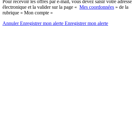
Pour recevoir les offres par e-mail, vous devez saisir votre adresse
électronique et la valider sur la page «
Mes coordonnées
» de la
rubrique « Mon compte »
Annuler
Enregistrer mon alerte
Enregistrer
mon alerte