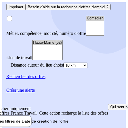
Imprimer
Besoin d'aide sur la recherche d'offres d'emploi ?
Métier, compétence, mot-clé, numéro d'offre
Lieu de travail
Distance autour du lieu choisi
Rechercher
des offres
Créer une alerte
Qui sont n
icher uniquement
 offres France Travail
Cette action recharge la liste des offres
les filtres de
Date de création
de l'offre