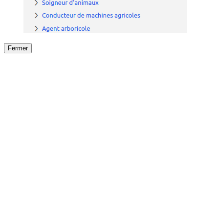
Fermer
Fermer
le détail de l'offre
/
Offre
sur
Offre précéden