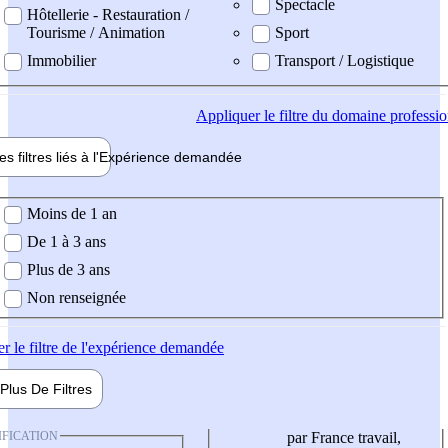
Spectacle
Hôtellerie - Restauration /
Tourisme / Animation
Sport
Immobilier
Transport / Logistique
Appliquer
le filtre du domaine professi
es filtres liés à l'
Expérience
demandée
ience demandée
Moins de 1 an
De 1 à 3 ans
Plus de 3 ans
Non renseignée
er
le filtre de l'expérience demandée
Plus De
Filtres
IFICATION
par France travail,