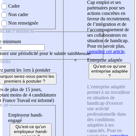
Cap emploi et ses
Cadre
partenaires pour ses
actions concrètes en
Non cadre
faveur du recrutement,
Non renseignée
de l’intégration et de
l’accompagnement de
IRE BRUT MINIMUM
ses collaborateurs en
situation de handicap.
re minimum
Pour en savoir plus,
consultez cet article
.
ssez une périodicité pour le salaire saisi
Entreprise adaptée
NITÉS
Qu'est-ce qu'une
z parmi les 1ers à postuler
entreprise adaptée
?
urquoi serez-vous parmi les
premiers à postuler ?
L'entreprise adaptée
es de plus de 15 jours,
permet à un travailleur
tant moins de 4 candidatures
en situation de
t France Travail est informé)
handicap d'exercer
ICAP
une activité
professionnelle dans
Employeur handi-
des conditions
engagé
adaptées à ses
Qu'est-ce qu'un
capacités. Pour en
employeur handi-
savoir plus,
consultez