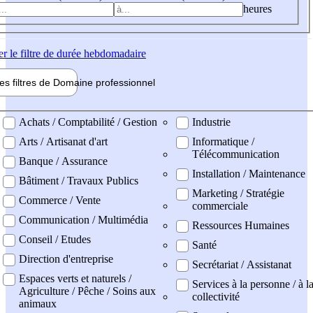
heures
er
le filtre de durée hebdomadaire
les filtres de
Domaine pro
fessionnel
ne professionel
Achats / Comptabilité / Gestion
Industrie
Arts / Artisanat d'art
Informatique /
Télécommunication
Banque / Assurance
Installation / Maintenance
Bâtiment / Travaux Publics
Marketing / Stratégie
Commerce / Vente
commerciale
Communication / Multimédia
Ressources Humaines
Conseil / Etudes
Santé
Direction d'entreprise
Secrétariat / Assistanat
Espaces verts et naturels /
Services à la personne / à l
Agriculture / Pêche / Soins aux
collectivité
animaux