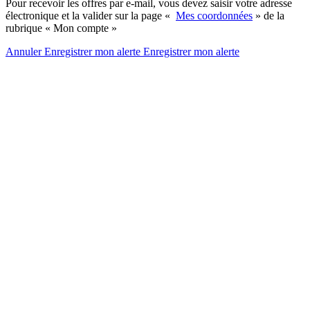
Pour recevoir les offres par e-mail, vous devez saisir votre adresse
électronique et la valider sur la page «
Mes coordonnées
» de la
rubrique « Mon compte »
Annuler
Enregistrer mon alerte
Enregistrer
mon alerte