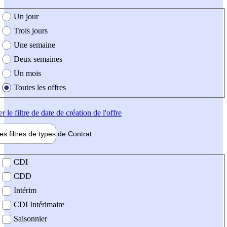
e création de l'offre
Un jour
Trois jours
Une semaine
Deux semaines
Un mois
Toutes les offres
er
le filtre de date de création de l'offre
les filtres de types de
Contrat
de contrat
CDI
CDD
Intérim
CDI Intérimaire
Saisonnier