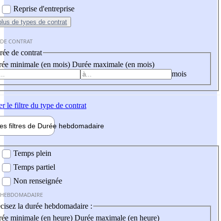
Reprise d'entreprise
plus
de types de contrat
 DE CONTRAT
ée de contrat
ée minimale (en mois)
Durée maximale (en mois)
mois
er
le filtre du type de contrat
les filtres de
Durée hebdo
madaire
 hebdomadaire
Temps plein
Temps partiel
Non renseignée
 HEBDOMADAIRE
cisez la durée hebdomadaire :
ée minimale (en heure)
Durée maximale (en heure)