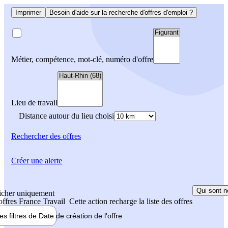
Imprimer
Besoin d'aide sur la recherche d'offres d'emploi ?
Métier, compétence, mot-clé, numéro d'offre
Lieu de travail
Distance autour du lieu choisi
Rechercher
des offres
Créer une alerte
Qui sont n
icher uniquement
 offres France Travail
Cette action recharge la liste des offres
les filtres de
Date de création
de l'offre