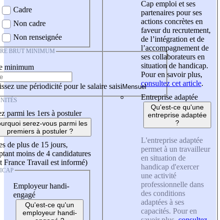
Cap emploi et ses
Cadre
partenaires pour ses
actions concrètes en
Non cadre
faveur du recrutement,
Non renseignée
de l’intégration et de
l’accompagnement de
IRE BRUT MINIMUM
ses collaborateurs en
situation de handicap.
re minimum
Pour en savoir plus,
consultez cet article
.
ssez une périodicité pour le salaire saisi
Entreprise adaptée
NITÉS
Qu'est-ce qu'une
z parmi les 1ers à postuler
entreprise adaptée
?
urquoi serez-vous parmi les
premiers à postuler ?
L'entreprise adaptée
es de plus de 15 jours,
permet à un travailleur
tant moins de 4 candidatures
en situation de
t France Travail est informé)
handicap d'exercer
ICAP
une activité
professionnelle dans
Employeur handi-
des conditions
engagé
adaptées à ses
Qu'est-ce qu'un
capacités. Pour en
employeur handi-
savoir plus,
consultez