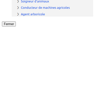
Fermer
Fermer
le détail de l'offre
/
Offre
sur
Offre précéden