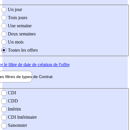
e création de l'offre
Un jour
Trois jours
Une semaine
Deux semaines
Un mois
Toutes les offres
er
le filtre de date de création de l'offre
les filtres de types de
Contrat
de contrat
CDI
CDD
Intérim
CDI Intérimaire
Saisonnier