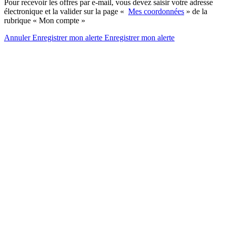
Pour recevoir les offres par e-mail, vous devez saisir votre adresse
électronique et la valider sur la page «
Mes coordonnées
» de la
rubrique « Mon compte »
Annuler
Enregistrer mon alerte
Enregistrer
mon alerte