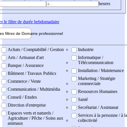
heures
er
le filtre de durée hebdomadaire
les filtres de
Domaine pro
fessionnel
ne professionel
Achats / Comptabilité / Gestion
Industrie
Arts / Artisanat d'art
Informatique /
Télécommunication
Banque / Assurance
Installation / Maintenance
Bâtiment / Travaux Publics
Marketing / Stratégie
Commerce / Vente
commerciale
Communication / Multimédia
Ressources Humaines
Conseil / Etudes
Santé
Direction d'entreprise
Secrétariat / Assistanat
Espaces verts et naturels /
Services à la personne / à l
Agriculture / Pêche / Soins aux
collectivité
animaux