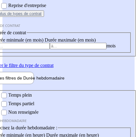
Reprise d'entreprise
plus
de types de contrat
 DE CONTRAT
ée de contrat
ée minimale (en mois)
Durée maximale (en mois)
mois
er
le filtre du type de contrat
les filtres de
Durée hebdo
madaire
 hebdomadaire
Temps plein
Temps partiel
Non renseignée
 HEBDOMADAIRE
cisez la durée hebdomadaire :
ée minimale (en heure)
Durée maximale (en heure)