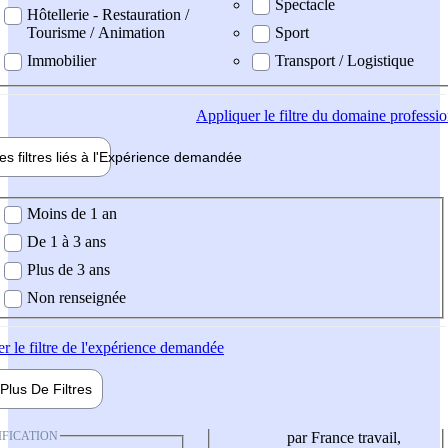
Spectacle
Hôtellerie - Restauration /
Tourisme / Animation
Sport
Immobilier
Transport / Logistique
Appliquer
le filtre du domaine professi
es filtres liés à l'
Expérience
demandée
ience demandée
Moins de 1 an
De 1 à 3 ans
Plus de 3 ans
Non renseignée
er
le filtre de l'expérience demandée
Plus De
Filtres
IFICATION
par France travail,