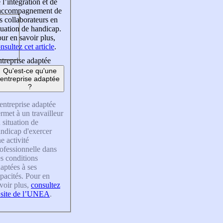
 l’intégration et de
’accompagnement de
s collaborateurs en
tuation de handicap.
ur en savoir plus,
nsultez cet article
.
treprise adaptée
Qu'est-ce qu'une
entreprise adaptée
?
entreprise adaptée
rmet à un travailleur
 situation de
ndicap d'exercer
e activité
ofessionnelle dans
s conditions
aptées à ses
pacités. Pour en
voir plus,
consultez
 site de l’UNEA
.