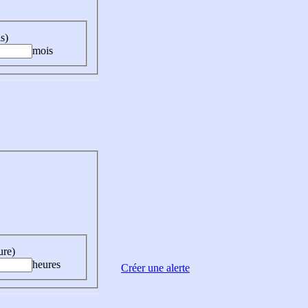
s)
mois
ure)
heures
Créer une alerte