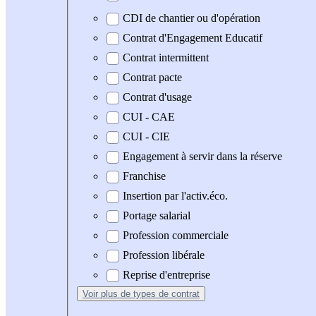
CDI de chantier ou d'opération
Contrat d'Engagement Educatif
Contrat intermittent
Contrat pacte
Contrat d'usage
CUI - CAE
CUI - CIE
Engagement à servir dans la réserve
Franchise
Insertion par l'activ.éco.
Portage salarial
Profession commerciale
Profession libérale
Reprise d'entreprise
Voir plus
de types de contrat