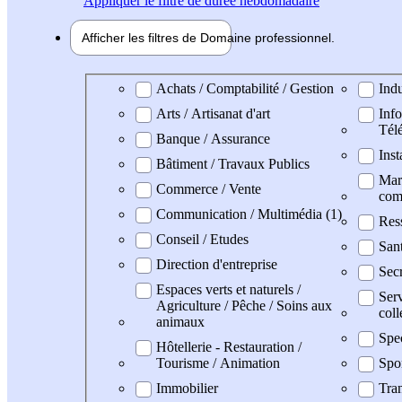
Appliquer
le filtre de durée hebdomadaire
Afficher les filtres de
Domaine pro
fessionnel
Domaine professionel
Achats / Comptabilité / Gestion
Indu
Arts / Artisanat d'art
Info
Tél
Banque / Assurance
Inst
Bâtiment / Travaux Publics
Mark
Commerce / Vente
com
Communication / Multimédia (1)
Res
Conseil / Etudes
San
Direction d'entreprise
Secr
Espaces verts et naturels /
Serv
Agriculture / Pêche / Soins aux
coll
animaux
Spe
Hôtellerie - Restauration /
Tourisme / Animation
Spo
Immobilier
Tran