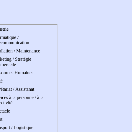
strie
rmatique /
écommunication
allation / Maintenance
eting / Stratégie
merciale
sources Humaines
té
étariat / Assistanat
ices à la personne / à la
ectivité
ctacle
rt
sport / Logistique