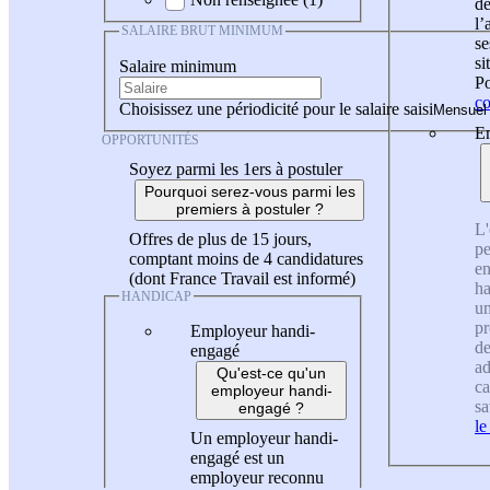
de
l
SALAIRE BRUT MINIMUM
se
si
Salaire minimum
Po
co
Choisissez une périodicité pour le salaire saisi
En
OPPORTUNITÉS
Soyez parmi les 1ers à postuler
Pourquoi serez-vous parmi les
premiers à postuler ?
L'
Offres de plus de 15 jours,
pe
comptant moins de 4 candidatures
en
(dont France Travail est informé)
ha
HANDICAP
un
pr
Employeur handi-
de
engagé
ad
Qu'est-ce qu'un
ca
employeur handi-
sa
engagé ?
le
Un employeur handi-
engagé est un
employeur reconnu