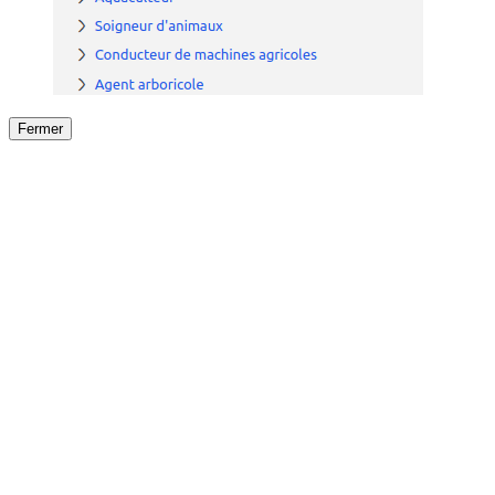
Fermer
Fermer
le détail de l'offre
/
Offre
sur
Offre précéden