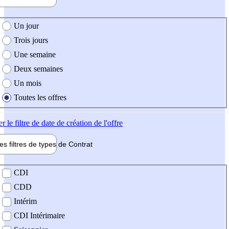
e création de l'offre
Un jour
Trois jours
Une semaine
Deux semaines
Un mois
Toutes les offres
er
le filtre de date de création de l'offre
les filtres de types de
Contrat
de contrat
CDI
CDD
Intérim
CDI Intérimaire