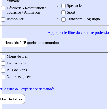
animaux
Spectacle
Hôtellerie - Restauration /
Tourisme / Animation
Sport
Immobilier
Transport / Logistique
Appliquer
le filtre du domaine professi
es filtres liés à l'
Expérience
demandée
ience demandée
Moins de 1 an
De 1 à 3 ans
Plus de 3 ans
Non renseignée
er
le filtre de l'expérience demandée
Plus De
Filtres