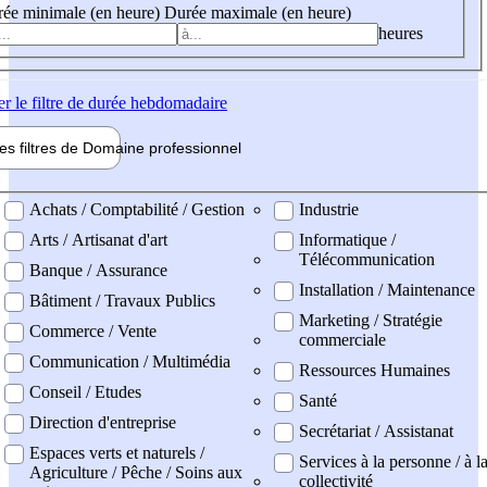
ée minimale (en heure)
Durée maximale (en heure)
heures
er
le filtre de durée hebdomadaire
les filtres de
Domaine pro
fessionnel
ne professionel
Achats / Comptabilité / Gestion
Industrie
Arts / Artisanat d'art
Informatique /
Télécommunication
Banque / Assurance
Installation / Maintenance
Bâtiment / Travaux Publics
Marketing / Stratégie
Commerce / Vente
commerciale
Communication / Multimédia
Ressources Humaines
Conseil / Etudes
Santé
Direction d'entreprise
Secrétariat / Assistanat
Espaces verts et naturels /
Services à la personne / à l
Agriculture / Pêche / Soins aux
collectivité