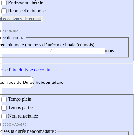
Profession libérale
Reprise d'entreprise
plus
de types de contrat
 DE CONTRAT
ée de contrat
ée minimale (en mois)
Durée maximale (en mois)
mois
er
le filtre du type de contrat
les filtres de
Durée hebdo
madaire
 hebdomadaire
Temps plein
Temps partiel
Non renseignée
 HEBDOMADAIRE
cisez la durée hebdomadaire :