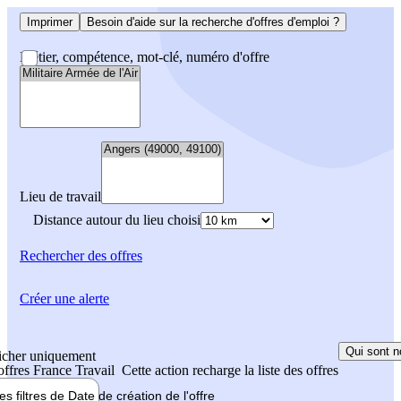
Imprimer
Besoin d'aide sur la recherche d'offres d'emploi ?
Métier, compétence, mot-clé, numéro d'offre
Lieu de travail
Distance autour du lieu choisi
Rechercher
des offres
Créer une alerte
Qui sont n
icher uniquement
 offres France Travail
Cette action recharge la liste des offres
les filtres de
Date de création
de l'offre