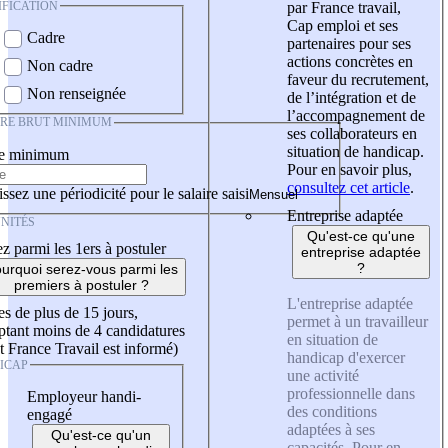
IFICATION
par France travail,
Cap emploi et ses
Cadre
partenaires pour ses
actions concrètes en
Non cadre
faveur du recrutement,
Non renseignée
de l’intégration et de
l’accompagnement de
IRE BRUT MINIMUM
ses collaborateurs en
situation de handicap.
re minimum
Pour en savoir plus,
consultez cet article
.
ssez une périodicité pour le salaire saisi
Entreprise adaptée
NITÉS
Qu'est-ce qu'une
z parmi les 1ers à postuler
entreprise adaptée
?
urquoi serez-vous parmi les
premiers à postuler ?
L'entreprise adaptée
es de plus de 15 jours,
permet à un travailleur
tant moins de 4 candidatures
en situation de
t France Travail est informé)
handicap d'exercer
ICAP
une activité
professionnelle dans
Employeur handi-
des conditions
engagé
adaptées à ses
Qu'est-ce qu'un
capacités. Pour en