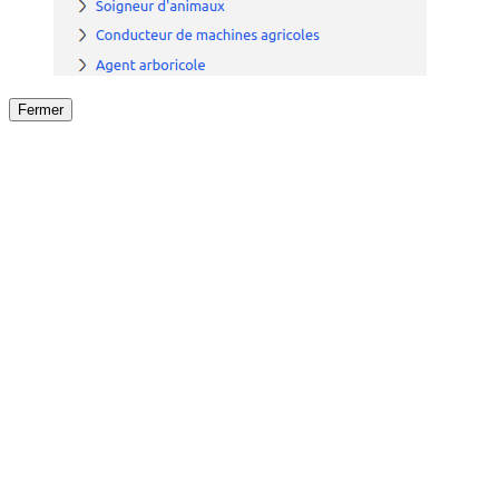
Fermer
Fermer
le détail de l'offre
/
Offre
sur
Offre précéden