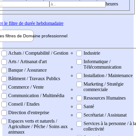
heures
er
le filtre de durée hebdomadaire
les filtres de
Domaine pro
fessionnel
ne professionel
Achats / Comptabilité / Gestion
Industrie
Arts / Artisanat d'art
Informatique /
Télécommunication
Banque / Assurance
Installation / Maintenance
Bâtiment / Travaux Publics
Marketing / Stratégie
Commerce / Vente
commerciale
Communication / Multimédia
Ressources Humaines
Conseil / Etudes
Santé
Direction d'entreprise
Secrétariat / Assistanat
Espaces verts et naturels /
Services à la personne / à l
Agriculture / Pêche / Soins aux
collectivité
animaux