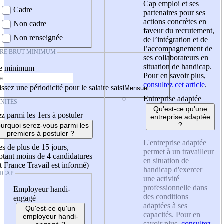
Cap emploi et ses
Cadre
partenaires pour ses
actions concrètes en
Non cadre
faveur du recrutement,
Non renseignée
de l’intégration et de
l’accompagnement de
IRE BRUT MINIMUM
ses collaborateurs en
situation de handicap.
re minimum
Pour en savoir plus,
consultez cet article
.
ssez une périodicité pour le salaire saisi
Entreprise adaptée
NITÉS
Qu'est-ce qu'une
z parmi les 1ers à postuler
entreprise adaptée
?
urquoi serez-vous parmi les
premiers à postuler ?
L'entreprise adaptée
es de plus de 15 jours,
permet à un travailleur
tant moins de 4 candidatures
en situation de
t France Travail est informé)
handicap d'exercer
ICAP
une activité
professionnelle dans
Employeur handi-
des conditions
engagé
adaptées à ses
Qu'est-ce qu'un
capacités. Pour en
employeur handi-
savoir plus,
consultez