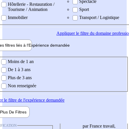
Spectacle
Hôtellerie - Restauration /
Tourisme / Animation
Sport
Immobilier
Transport / Logistique
Appliquer
le filtre du domaine professi
es filtres liés à l'
Expérience
demandée
ience demandée
Moins de 1 an
De 1 à 3 ans
Plus de 3 ans
Non renseignée
er
le filtre de l'expérience demandée
Plus De
Filtres
IFICATION
par France travail,