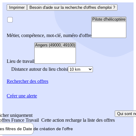
Imprimer
Besoin d'aide sur la recherche d'offres d'emploi ?
Métier, compétence, mot-clé, numéro d'offre
Lieu de travail
Distance autour du lieu choisi
Rechercher
des offres
Créer une alerte
Qui sont n
icher uniquement
 offres France Travail
Cette action recharge la liste des offres
les filtres de
Date de création
de l'offre