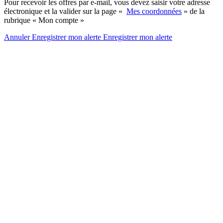
Pour recevoir les offres par e-mail, vous devez saisir votre adresse
électronique et la valider sur la page «
Mes coordonnées
» de la
rubrique « Mon compte »
Annuler
Enregistrer mon alerte
Enregistrer
mon alerte