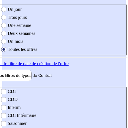
e création de l'offre
Un jour
Trois jours
Une semaine
Deux semaines
Un mois
Toutes les offres
er
le filtre de date de création de l'offre
les filtres de types de
Contrat
de contrat
CDI
CDD
Intérim
CDI Intérimaire
Saisonnier