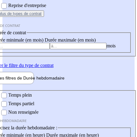
Reprise d'entreprise
plus
de types de contrat
 DE CONTRAT
ée de contrat
ée minimale (en mois)
Durée maximale (en mois)
mois
er
le filtre du type de contrat
les filtres de
Durée hebdo
madaire
 hebdomadaire
Temps plein
Temps partiel
Non renseignée
 HEBDOMADAIRE
cisez la durée hebdomadaire :
ée minimale (en heure)
Durée maximale (en heure)