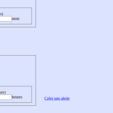
s)
mois
ure)
heures
Créer une alerte