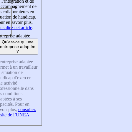
 l’intégration et de
’accompagnement de
s collaborateurs en
tuation de handicap.
ur en savoir plus,
nsultez cet article
.
treprise adaptée
Qu'est-ce qu'une
entreprise adaptée
?
entreprise adaptée
rmet à un travailleur
 situation de
ndicap d'exercer
e activité
ofessionnelle dans
s conditions
aptées à ses
pacités. Pour en
voir plus,
consultez
 site de l’UNEA
.