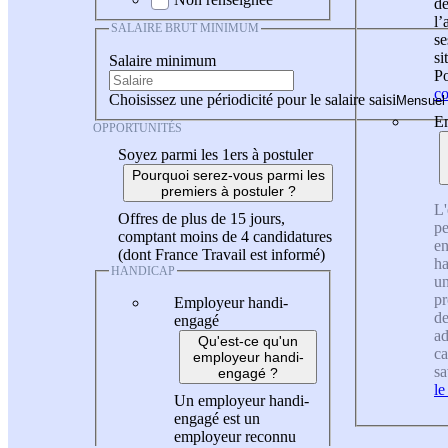
de
l
SALAIRE BRUT MINIMUM
se
si
Salaire minimum
Po
co
Choisissez une périodicité pour le salaire saisi
En
OPPORTUNITÉS
Soyez parmi les 1ers à postuler
Pourquoi serez-vous parmi les
premiers à postuler ?
L'
Offres de plus de 15 jours,
pe
comptant moins de 4 candidatures
en
(dont France Travail est informé)
ha
HANDICAP
un
pr
Employeur handi-
de
engagé
ad
Qu'est-ce qu'un
ca
employeur handi-
sa
engagé ?
le
Un employeur handi-
engagé est un
employeur reconnu