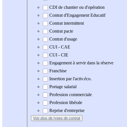
CDI de chantier ou d'opération
Contrat d'Engagement Educatif
Contrat intermittent
Contrat pacte
Contrat d'usage
CUI - CAE
CUI - CIE
Engagement à servir dans la réserve
Franchise
Insertion par l'activ.éco.
Portage salarial
Profession commerciale
Profession libérale
Reprise d'entreprise
Voir plus
de types de contrat