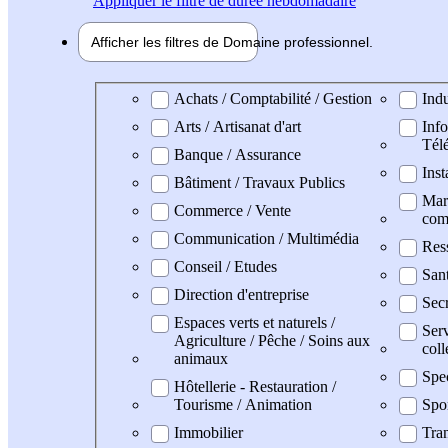
Appliquer
le filtre de durée hebdomadaire
Afficher les filtres de
Domaine pro
fessionnel
Domaine professionel
Achats / Comptabilité / Gestion
Indu
Arts / Artisanat d'art
Info
Tél
Banque / Assurance
Inst
Bâtiment / Travaux Publics
Mark
Commerce / Vente
com
Communication / Multimédia
Res
Conseil / Etudes
San
Direction d'entreprise
Secr
Espaces verts et naturels /
Serv
Agriculture / Pêche / Soins aux
coll
animaux
Spe
Hôtellerie - Restauration /
Tourisme / Animation
Spo
Immobilier
Tran