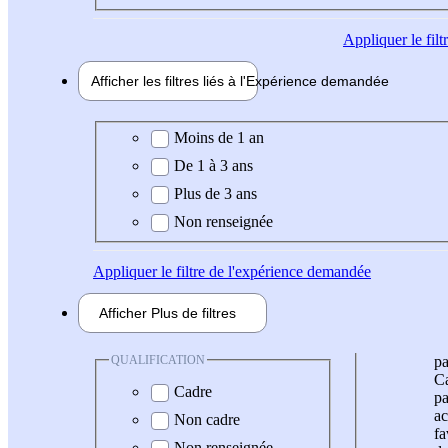
Appliquer
le fil
Afficher les filtres liés à l'
Expérience
demandée
Expérience demandée
Moins de 1 an
De 1 à 3 ans
Plus de 3 ans
Non renseignée
Appliquer
le filtre de l'expérience demandée
Afficher
Plus de
filtres
QUALIFICATION
pa
Ca
Cadre
pa
ac
Non cadre
fa
Non renseignée