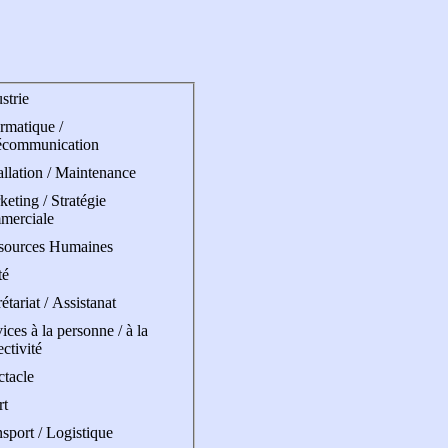
strie
rmatique /
écommunication
allation / Maintenance
eting / Stratégie
merciale
sources Humaines
té
étariat / Assistanat
ices à la personne / à la
ectivité
ctacle
rt
sport / Logistique