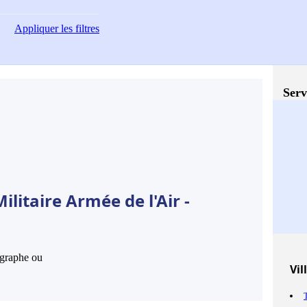
Appliquer
les filtres
Serv
litaire Armée de l'Air -
hographe ou
Vil