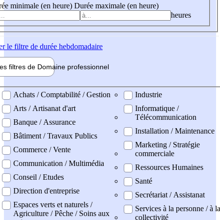
ée minimale (en heure)
Durée maximale (en heure)
heures
er
le filtre de durée hebdomadaire
les filtres de
Domaine pro
fessionnel
ne professionel
Achats / Comptabilité / Gestion
Industrie
Arts / Artisanat d'art
Informatique /
Télécommunication
Banque / Assurance
Installation / Maintenance
Bâtiment / Travaux Publics
Marketing / Stratégie
Commerce / Vente
commerciale
Communication / Multimédia
Ressources Humaines
Conseil / Etudes
Santé
Direction d'entreprise
Secrétariat / Assistanat
Espaces verts et naturels /
Services à la personne / à l
Agriculture / Pêche / Soins aux
collectivité