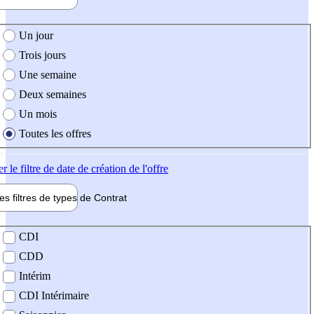
e création de l'offre
Un jour
Trois jours
Une semaine
Deux semaines
Un mois
Toutes les offres
er
le filtre de date de création de l'offre
les filtres de types de
Contrat
de contrat
CDI
CDD
Intérim
CDI Intérimaire