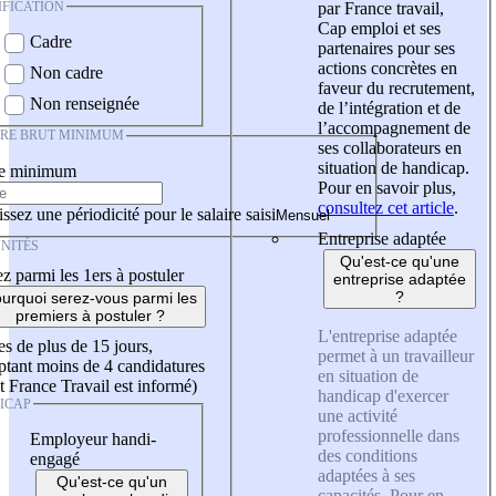
IFICATION
par France travail,
Cap emploi et ses
Cadre
partenaires pour ses
actions concrètes en
Non cadre
faveur du recrutement,
Non renseignée
de l’intégration et de
l’accompagnement de
IRE BRUT MINIMUM
ses collaborateurs en
situation de handicap.
re minimum
Pour en savoir plus,
consultez cet article
.
ssez une périodicité pour le salaire saisi
Entreprise adaptée
NITÉS
Qu'est-ce qu'une
z parmi les 1ers à postuler
entreprise adaptée
?
urquoi serez-vous parmi les
premiers à postuler ?
L'entreprise adaptée
es de plus de 15 jours,
permet à un travailleur
tant moins de 4 candidatures
en situation de
t France Travail est informé)
handicap d'exercer
ICAP
une activité
professionnelle dans
Employeur handi-
des conditions
engagé
adaptées à ses
Qu'est-ce qu'un
capacités. Pour en