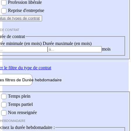
Profession libérale
Reprise d'entreprise
plus
de types de contrat
 DE CONTRAT
ée de contrat
ée minimale (en mois)
Durée maximale (en mois)
mois
er
le filtre du type de contrat
les filtres de
Durée hebdo
madaire
 hebdomadaire
Temps plein
Temps partiel
Non renseignée
 HEBDOMADAIRE
cisez la durée hebdomadaire :