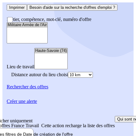
Imprimer
Besoin d'aide sur la recherche d'offres d'emploi ?
Métier, compétence, mot-clé, numéro d'offre
Lieu de travail
Distance autour du lieu choisi
Rechercher
des offres
Créer une alerte
Qui sont n
icher uniquement
 offres France Travail
Cette action recharge la liste des offres
les filtres de
Date de création
de l'offre