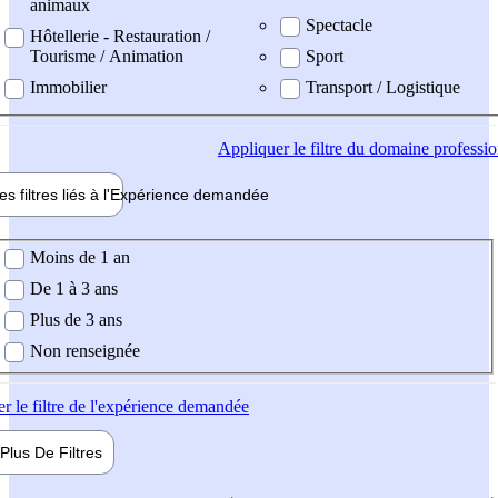
animaux
Spectacle
Hôtellerie - Restauration /
Tourisme / Animation
Sport
Immobilier
Transport / Logistique
Appliquer
le filtre du domaine professi
es filtres liés à l'
Expérience
demandée
ience demandée
Moins de 1 an
De 1 à 3 ans
Plus de 3 ans
Non renseignée
er
le filtre de l'expérience demandée
Plus De
Filtres