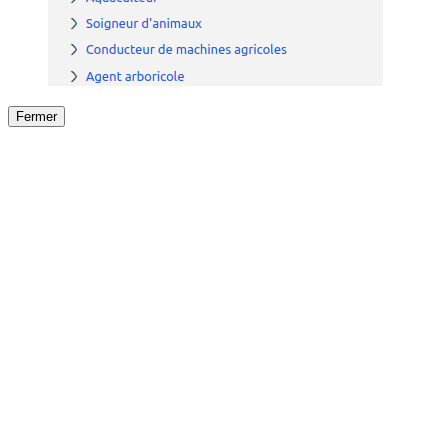
Fermer
Fermer
le détail de l'offre
/
Offre
sur
Offre précéden