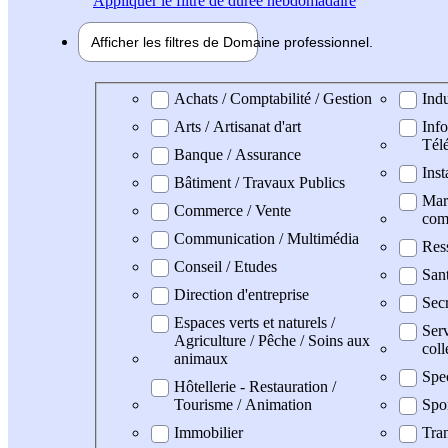
Appliquer
le filtre de durée hebdomadaire
Afficher les filtres de
Domaine pro
fessionnel
Domaine professionel
Achats / Comptabilité / Gestion
Indu
Arts / Artisanat d'art
Info
Tél
Banque / Assurance
Inst
Bâtiment / Travaux Publics
Mark
Commerce / Vente
com
Communication / Multimédia
Res
Conseil / Etudes
San
Direction d'entreprise
Secr
Espaces verts et naturels /
Serv
Agriculture / Pêche / Soins aux
coll
animaux
Spe
Hôtellerie - Restauration /
Tourisme / Animation
Spo
Immobilier
Tran