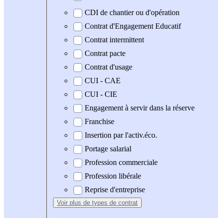
CDI de chantier ou d'opération
Contrat d'Engagement Educatif
Contrat intermittent
Contrat pacte
Contrat d'usage
CUI - CAE
CUI - CIE
Engagement à servir dans la réserve
Franchise
Insertion par l'activ.éco.
Portage salarial
Profession commerciale
Profession libérale
Reprise d'entreprise
Voir plus
de types de contrat