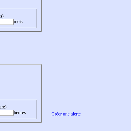
s)
mois
ure)
heures
Créer une alerte