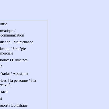
strie
rmatique /
écommunication
allation / Maintenance
eting / Stratégie
merciale
sources Humaines
té
étariat / Assistanat
ices à la personne / à la
ectivité
ctacle
rt
sport / Logistique