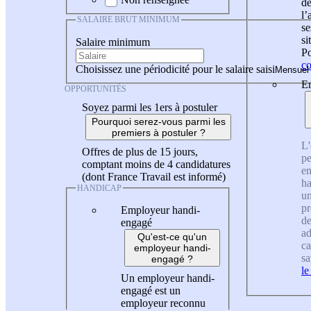
de
l
SALAIRE BRUT MINIMUM
se
si
Salaire minimum
Po
co
Choisissez une périodicité pour le salaire saisi
En
OPPORTUNITÉS
Soyez parmi les 1ers à postuler
Pourquoi serez-vous parmi les
premiers à postuler ?
L'
Offres de plus de 15 jours,
pe
comptant moins de 4 candidatures
en
(dont France Travail est informé)
ha
HANDICAP
un
pr
Employeur handi-
de
engagé
ad
Qu'est-ce qu'un
ca
employeur handi-
sa
engagé ?
le
Un employeur handi-
engagé est un
employeur reconnu