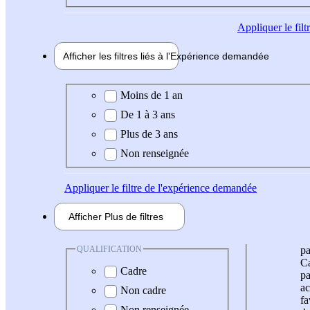
Appliquer
le fil
Afficher les filtres liés à l'
Expérience
demandée
Expérience demandée
Moins de 1 an
De 1 à 3 ans
Plus de 3 ans
Non renseignée
Appliquer
le filtre de l'expérience demandée
Afficher
Plus de
filtres
QUALIFICATION
pa
Ca
Cadre
pa
ac
Non cadre
fa
Non renseignée