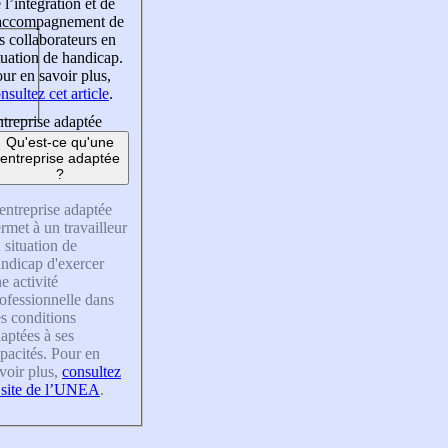
 l’intégration et de
’accompagnement de
s collaborateurs en
tuation de handicap.
ur en savoir plus,
nsultez cet article
.
treprise adaptée
Qu'est-ce qu'une
entreprise adaptée
?
entreprise adaptée
rmet à un travailleur
 situation de
ndicap d'exercer
e activité
ofessionnelle dans
s conditions
aptées à ses
pacités. Pour en
voir plus,
consultez
 site de l’UNEA
.