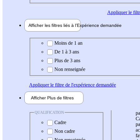
Appliquer
le fil
Afficher les filtres liés à l'
Expérience
demandée
Expérience demandée
Moins de 1 an
De 1 à 3 ans
Plus de 3 ans
Non renseignée
Appliquer
le filtre de l'expérience demandée
Afficher
Plus de
filtres
QUALIFICATION
pa
Ca
Cadre
pa
ac
Non cadre
fa
Non renseignée