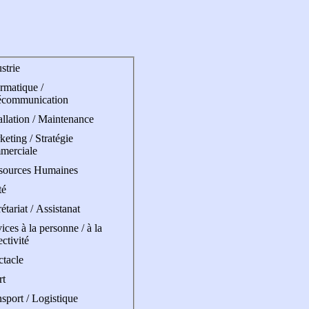
strie
rmatique /
écommunication
allation / Maintenance
eting / Stratégie
merciale
sources Humaines
té
étariat / Assistanat
ices à la personne / à la
ectivité
ctacle
rt
sport / Logistique