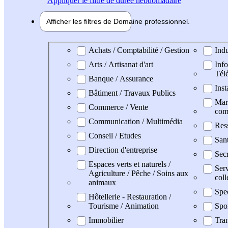
Appliquer
le filtre de durée hebdomadaire
Afficher les filtres de
Domaine pro
fessionnel
Domaine professionel
Achats / Comptabilité / Gestion
Indu
Arts / Artisanat d'art
Info
Tél
Banque / Assurance
Inst
Bâtiment / Travaux Publics
Mark
Commerce / Vente
com
Communication / Multimédia
Res
Conseil / Etudes
San
Direction d'entreprise
Secr
Espaces verts et naturels /
Serv
Agriculture / Pêche / Soins aux
coll
animaux
Spe
Hôtellerie - Restauration /
Tourisme / Animation
Spo
Immobilier
Tran