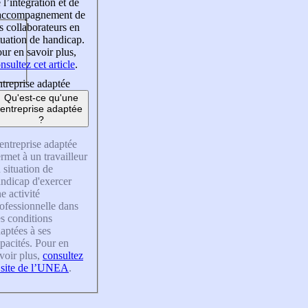
 l’intégration et de
’accompagnement de
s collaborateurs en
tuation de handicap.
ur en savoir plus,
nsultez cet article
.
treprise adaptée
Qu'est-ce qu'une
entreprise adaptée
?
entreprise adaptée
rmet à un travailleur
 situation de
ndicap d'exercer
e activité
ofessionnelle dans
s conditions
aptées à ses
pacités. Pour en
voir plus,
consultez
 site de l’UNEA
.