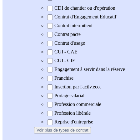
CDI de chantier ou d'opération
Contrat d'Engagement Educatif
Contrat intermittent
Contrat pacte
Contrat d'usage
CUI - CAE
CUI - CIE
Engagement à servir dans la réserve
Franchise
Insertion par l'activ.éco.
Portage salarial
Profession commerciale
Profession libérale
Reprise d'entreprise
Voir plus
de types de contrat