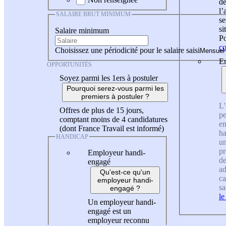
de
l
SALAIRE BRUT MINIMUM
se
si
Salaire minimum
Po
co
Choisissez une périodicité pour le salaire saisi
En
OPPORTUNITÉS
Soyez parmi les 1ers à postuler
Pourquoi serez-vous parmi les
premiers à postuler ?
L'
Offres de plus de 15 jours,
pe
comptant moins de 4 candidatures
en
(dont France Travail est informé)
ha
HANDICAP
un
pr
Employeur handi-
de
engagé
ad
Qu'est-ce qu'un
ca
employeur handi-
sa
engagé ?
le
Un employeur handi-
engagé est un
employeur reconnu