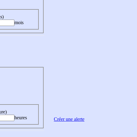
s)
mois
ure)
heures
Créer une alerte