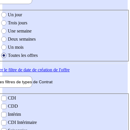
e création de l'offre
Un jour
Trois jours
Une semaine
Deux semaines
Un mois
Toutes les offres
er
le filtre de date de création de l'offre
les filtres de types de
Contrat
de contrat
CDI
CDD
Intérim
CDI Intérimaire