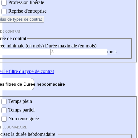
Profession libérale
Reprise d'entreprise
plus
de types de contrat
 DE CONTRAT
ée de contrat
ée minimale (en mois)
Durée maximale (en mois)
mois
er
le filtre du type de contrat
les filtres de
Durée hebdo
madaire
 hebdomadaire
Temps plein
Temps partiel
Non renseignée
 HEBDOMADAIRE
cisez la durée hebdomadaire :