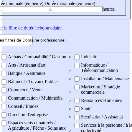
ée minimale (en heure)
Durée maximale (en heure)
heures
er
le filtre de durée hebdomadaire
les filtres de
Domaine pro
fessionnel
ne professionel
Achats / Comptabilité / Gestion
Industrie
Arts / Artisanat d'art
Informatique /
Télécommunication
Banque / Assurance
Installation / Maintenance
Bâtiment / Travaux Publics
Marketing / Stratégie
Commerce / Vente
commerciale
Communication / Multimédia
Ressources Humaines
Conseil / Etudes
Santé
Direction d'entreprise
Secrétariat / Assistanat
Espaces verts et naturels /
Services à la personne / à l
Agriculture / Pêche / Soins aux
collectivité