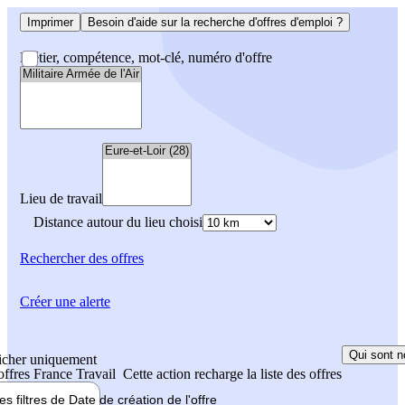
Imprimer
Besoin d'aide sur la recherche d'offres d'emploi ?
Métier, compétence, mot-clé, numéro d'offre
Lieu de travail
Distance autour du lieu choisi
Rechercher
des offres
Créer une alerte
Qui sont n
icher uniquement
 offres France Travail
Cette action recharge la liste des offres
les filtres de
Date de création
de l'offre