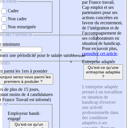
IFICATION
par France travail,
Cap emploi et ses
Cadre
partenaires pour ses
actions concrètes en
Non cadre
faveur du recrutement,
Non renseignée
de l’intégration et de
l’accompagnement de
IRE BRUT MINIMUM
ses collaborateurs en
situation de handicap.
re minimum
Pour en savoir plus,
consultez cet article
.
ssez une périodicité pour le salaire saisi
Entreprise adaptée
NITÉS
Qu'est-ce qu'une
z parmi les 1ers à postuler
entreprise adaptée
?
urquoi serez-vous parmi les
premiers à postuler ?
L'entreprise adaptée
es de plus de 15 jours,
permet à un travailleur
tant moins de 4 candidatures
en situation de
t France Travail est informé)
handicap d'exercer
ICAP
une activité
professionnelle dans
Employeur handi-
des conditions
engagé
adaptées à ses
Qu'est-ce qu'un
capacités. Pour en