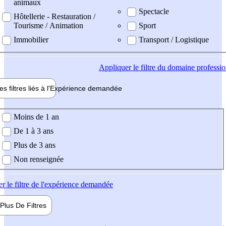
animaux
Spectacle
Hôtellerie - Restauration /
Tourisme / Animation
Sport
Immobilier
Transport / Logistique
Appliquer
le filtre du domaine professi
es filtres liés à l'
Expérience
demandée
ience demandée
Moins de 1 an
De 1 à 3 ans
Plus de 3 ans
Non renseignée
er
le filtre de l'expérience demandée
Plus De
Filtres