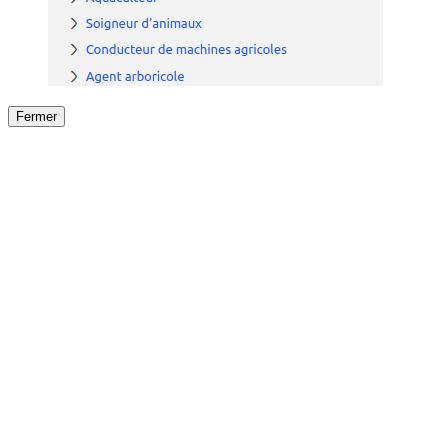
Fermer
Fermer
le détail de l'offre
/
Offre
sur
Offre précéden