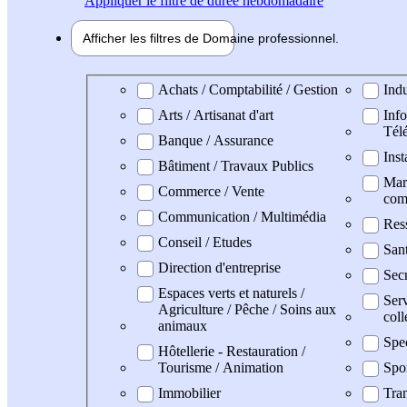
Appliquer
le filtre de durée hebdomadaire
Afficher les filtres de
Domaine pro
fessionnel
Domaine professionel
Achats / Comptabilité / Gestion
Indu
Arts / Artisanat d'art
Info
Tél
Banque / Assurance
Inst
Bâtiment / Travaux Publics
Mark
Commerce / Vente
com
Communication / Multimédia
Res
Conseil / Etudes
San
Direction d'entreprise
Secr
Espaces verts et naturels /
Serv
Agriculture / Pêche / Soins aux
coll
animaux
Spe
Hôtellerie - Restauration /
Tourisme / Animation
Spo
Immobilier
Tran