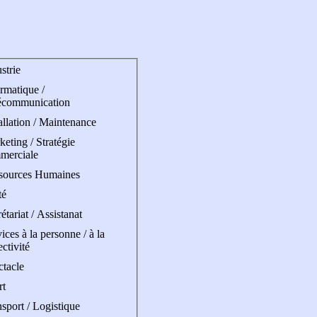
strie
rmatique /
écommunication
allation / Maintenance
eting / Stratégie
merciale
sources Humaines
té
étariat / Assistanat
ices à la personne / à la
ectivité
ctacle
rt
sport / Logistique