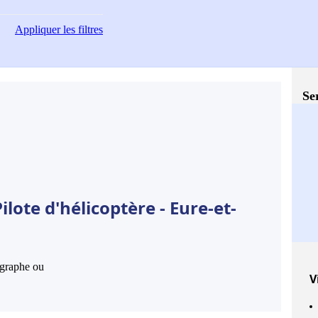
Appliquer
les filtres
Se
lote d'hélicoptère - Eure-et-
hographe ou
V