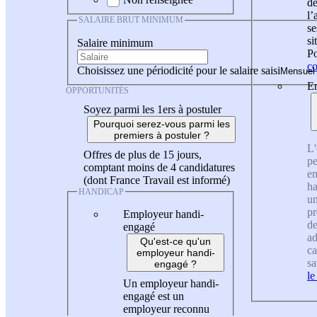
de
l
SALAIRE BRUT MINIMUM
se
si
Salaire minimum
Po
co
Choisissez une périodicité pour le salaire saisi
En
OPPORTUNITÉS
Soyez parmi les 1ers à postuler
Pourquoi serez-vous parmi les
premiers à postuler ?
L'
Offres de plus de 15 jours,
pe
comptant moins de 4 candidatures
en
(dont France Travail est informé)
ha
HANDICAP
un
pr
Employeur handi-
de
engagé
ad
Qu'est-ce qu'un
ca
employeur handi-
sa
engagé ?
le
Un employeur handi-
engagé est un
employeur reconnu