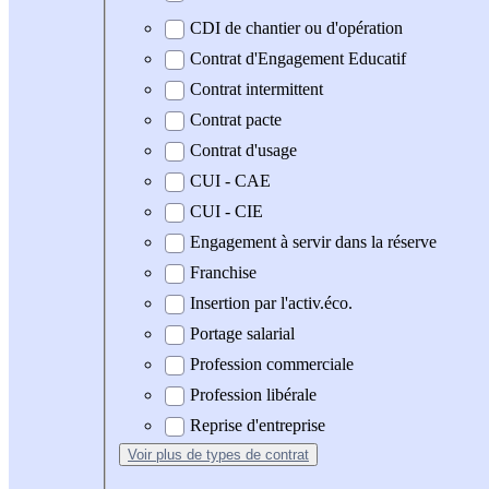
CDI de chantier ou d'opération
Contrat d'Engagement Educatif
Contrat intermittent
Contrat pacte
Contrat d'usage
CUI - CAE
CUI - CIE
Engagement à servir dans la réserve
Franchise
Insertion par l'activ.éco.
Portage salarial
Profession commerciale
Profession libérale
Reprise d'entreprise
Voir plus
de types de contrat