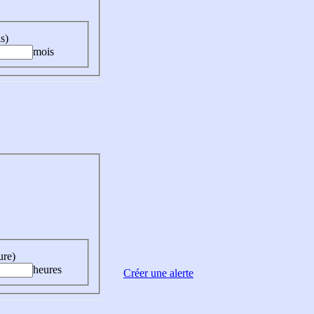
s)
mois
ure)
heures
Créer une alerte