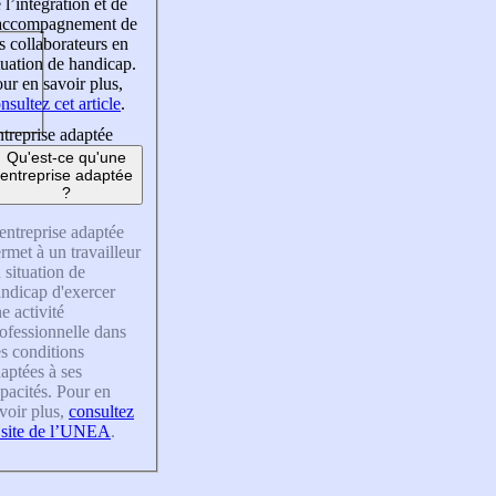
 l’intégration et de
’accompagnement de
s collaborateurs en
tuation de handicap.
ur en savoir plus,
nsultez cet article
.
treprise adaptée
Qu'est-ce qu'une
entreprise adaptée
?
entreprise adaptée
rmet à un travailleur
 situation de
ndicap d'exercer
e activité
ofessionnelle dans
s conditions
aptées à ses
pacités. Pour en
voir plus,
consultez
 site de l’UNEA
.