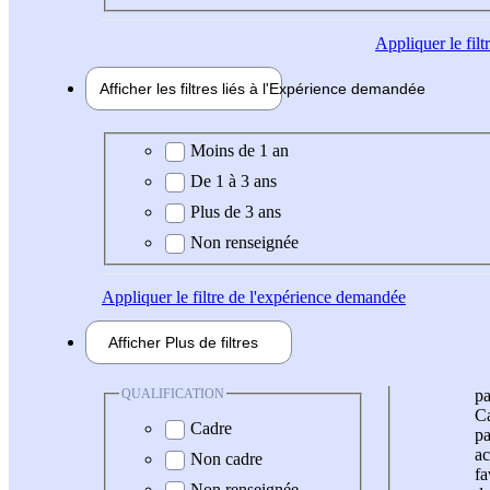
Appliquer
le fil
Afficher les filtres liés à l'
Expérience
demandée
Expérience demandée
Moins de 1 an
De 1 à 3 ans
Plus de 3 ans
Non renseignée
Appliquer
le filtre de l'expérience demandée
Afficher
Plus de
filtres
QUALIFICATION
pa
Ca
Cadre
pa
ac
Non cadre
fa
Non renseignée