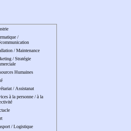
strie
rmatique /
écommunication
allation / Maintenance
eting / Stratégie
merciale
sources Humaines
té
étariat / Assistanat
ices à la personne / à la
ectivité
ctacle
rt
sport / Logistique