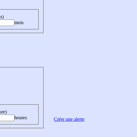
s)
mois
ure)
heures
Créer une alerte