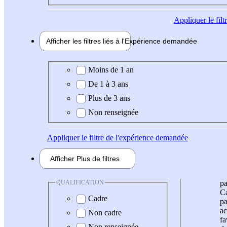
Appliquer
le fil
Afficher les filtres liés à l'
Expérience
demandée
Expérience demandée
Moins de 1 an
De 1 à 3 ans
Plus de 3 ans
Non renseignée
Appliquer
le filtre de l'expérience demandée
Afficher
Plus de
filtres
QUALIFICATION
pa
Ca
Cadre
pa
ac
Non cadre
fa
Non renseignée