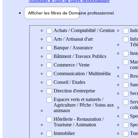
Appliquer
le filtre de durée hebdomadaire
Afficher les filtres de
Domaine pro
fessionnel
Domaine professionel
Achats / Comptabilité / Gestion
Indu
Arts / Artisanat d'art
Info
Tél
Banque / Assurance
Inst
Bâtiment / Travaux Publics
Mark
Commerce / Vente
com
Communication / Multimédia
Res
Conseil / Etudes
San
Direction d'entreprise
Secr
Espaces verts et naturels /
Serv
Agriculture / Pêche / Soins aux
coll
animaux
Spe
Hôtellerie - Restauration /
Tourisme / Animation
Spo
Immobilier
Tran