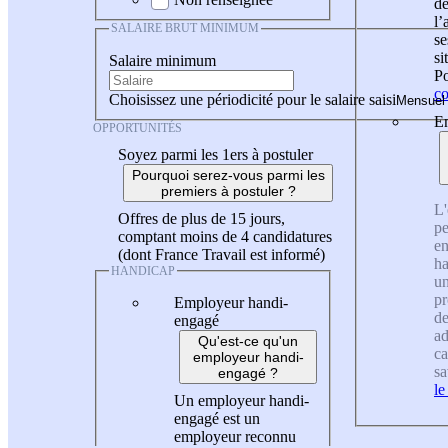
de
l
SALAIRE BRUT MINIMUM
se
si
Salaire minimum
Po
co
Choisissez une périodicité pour le salaire saisi
En
OPPORTUNITÉS
Soyez parmi les 1ers à postuler
Pourquoi serez-vous parmi les
premiers à postuler ?
L'
Offres de plus de 15 jours,
pe
comptant moins de 4 candidatures
en
(dont France Travail est informé)
ha
HANDICAP
un
pr
Employeur handi-
de
engagé
ad
Qu'est-ce qu'un
ca
employeur handi-
sa
engagé ?
le
Un employeur handi-
engagé est un
employeur reconnu