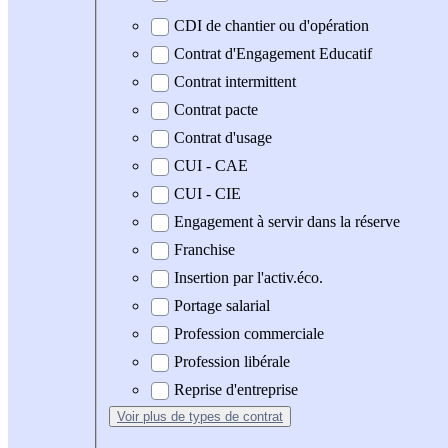
CDI de chantier ou d'opération
Contrat d'Engagement Educatif
Contrat intermittent
Contrat pacte
Contrat d'usage
CUI - CAE
CUI - CIE
Engagement à servir dans la réserve
Franchise
Insertion par l'activ.éco.
Portage salarial
Profession commerciale
Profession libérale
Reprise d'entreprise
Voir plus
de types de contrat