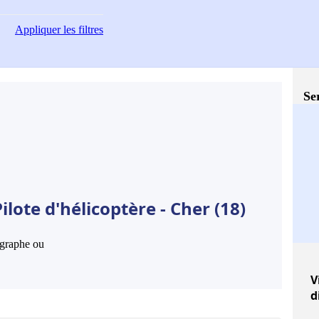
Appliquer
les filtres
Se
lote d'hélicoptère - Cher (18)
hographe ou
V
d