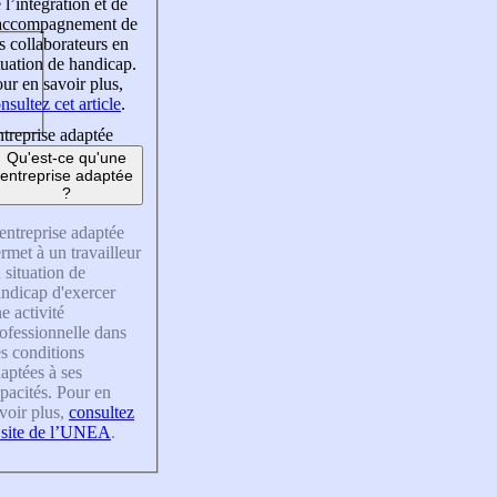
 l’intégration et de
’accompagnement de
s collaborateurs en
tuation de handicap.
ur en savoir plus,
nsultez cet article
.
treprise adaptée
Qu'est-ce qu'une
entreprise adaptée
?
entreprise adaptée
rmet à un travailleur
 situation de
ndicap d'exercer
e activité
ofessionnelle dans
s conditions
aptées à ses
pacités. Pour en
voir plus,
consultez
 site de l’UNEA
.