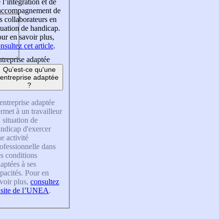
 l’intégration et de
’accompagnement de
s collaborateurs en
tuation de handicap.
ur en savoir plus,
nsultez cet article
.
treprise adaptée
Qu'est-ce qu'une
entreprise adaptée
?
entreprise adaptée
rmet à un travailleur
 situation de
ndicap d'exercer
e activité
ofessionnelle dans
s conditions
aptées à ses
pacités. Pour en
voir plus,
consultez
 site de l’UNEA
.