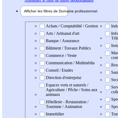
Appliquer
le filtre de durée hebdomadaire
Afficher les filtres de
Domaine pro
fessionnel
Domaine professionel
Achats / Comptabilité / Gestion
Indu
Arts / Artisanat d'art
Info
Tél
Banque / Assurance
Inst
Bâtiment / Travaux Publics
Mark
Commerce / Vente
com
Communication / Multimédia
Res
Conseil / Etudes
San
Direction d'entreprise
Secr
Espaces verts et naturels /
Serv
Agriculture / Pêche / Soins aux
coll
animaux
Spe
Hôtellerie - Restauration /
Tourisme / Animation
Spo
Immobilier
Tran