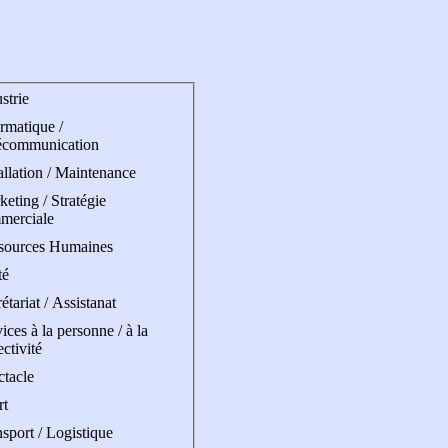
strie
rmatique /
écommunication
allation / Maintenance
eting / Stratégie
merciale
sources Humaines
té
étariat / Assistanat
ices à la personne / à la
ectivité
ctacle
rt
sport / Logistique