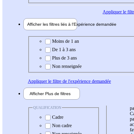
Appliquer
le fil
Afficher les filtres liés à l'
Expérience
demandée
Expérience demandée
Moins de 1 an
De 1 à 3 ans
Plus de 3 ans
Non renseignée
Appliquer
le filtre de l'expérience demandée
Afficher
Plus de
filtres
QUALIFICATION
pa
Ca
Cadre
pa
ac
Non cadre
fa
Non renseignée