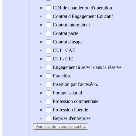
CDI de chantier ou d'opération
Contrat d'Engagement Educatif
Contrat intermittent
Contrat pacte
Contrat d'usage
CUI - CAE
CUI - CIE
Engagement à servir dans la réserve
Franchise
Insertion par l'activ.éco.
Portage salarial
Profession commerciale
Profession libérale
Reprise d'entreprise
Voir plus
de types de contrat