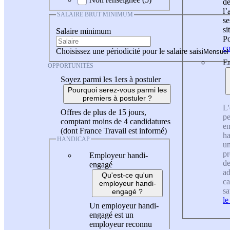
de
l
SALAIRE BRUT MINIMUM
se
si
Salaire minimum
Po
co
Choisissez une périodicité pour le salaire saisi
En
OPPORTUNITÉS
Soyez parmi les 1ers à postuler
Pourquoi serez-vous parmi les
premiers à postuler ?
L'
Offres de plus de 15 jours,
pe
comptant moins de 4 candidatures
en
(dont France Travail est informé)
ha
HANDICAP
un
pr
Employeur handi-
de
engagé
ad
Qu'est-ce qu'un
ca
employeur handi-
sa
engagé ?
le
Un employeur handi-
engagé est un
employeur reconnu