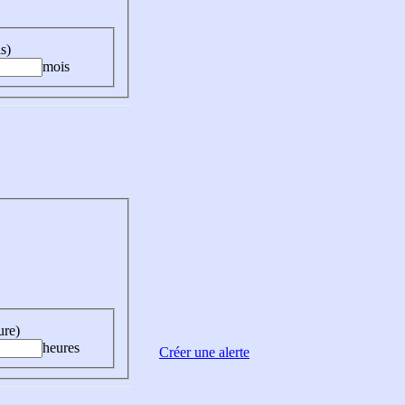
s)
mois
ure)
heures
Créer une alerte