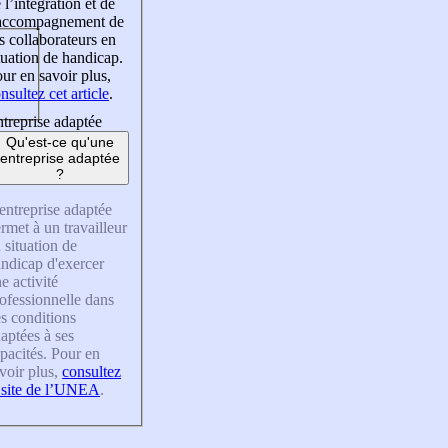
 l’intégration et de
’accompagnement de
s collaborateurs en
tuation de handicap.
ur en savoir plus,
nsultez cet article
.
treprise adaptée
Qu'est-ce qu'une
entreprise adaptée
?
entreprise adaptée
rmet à un travailleur
 situation de
ndicap d'exercer
e activité
ofessionnelle dans
s conditions
aptées à ses
pacités. Pour en
voir plus,
consultez
 site de l’UNEA
.