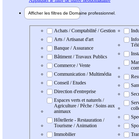
Appliquer
le filtre de durée hebdomadaire
Afficher les filtres de
Domaine pro
fessionnel
Domaine professionel
Achats / Comptabilité / Gestion
Indu
Arts / Artisanat d'art
Info
Tél
Banque / Assurance
Inst
Bâtiment / Travaux Publics
Mark
Commerce / Vente
com
Communication / Multimédia
Res
Conseil / Etudes
San
Direction d'entreprise
Secr
Espaces verts et naturels /
Serv
Agriculture / Pêche / Soins aux
coll
animaux
Spe
Hôtellerie - Restauration /
Tourisme / Animation
Spo
Immobilier
Tran