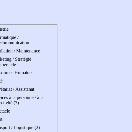
strie
rmatique /
écommunication
allation / Maintenance
eting / Stratégie
merciale
sources Humaines
té
étariat / Assistanat
ices à la personne / à la
ectivité (3)
ctacle
rt
sport / Logistique (2)