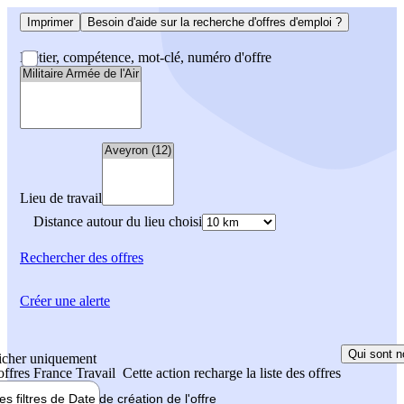
Imprimer
Besoin d'aide sur la recherche d'offres d'emploi ?
Métier, compétence, mot-clé, numéro d'offre
Lieu de travail
Distance autour du lieu choisi
Rechercher
des offres
Créer une alerte
Qui sont n
icher uniquement
 offres France Travail
Cette action recharge la liste des offres
les filtres de
Date de création
de l'offre