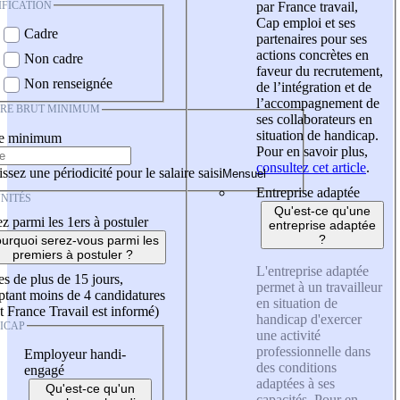
IFICATION
par France travail,
Cap emploi et ses
Cadre
partenaires pour ses
actions concrètes en
Non cadre
faveur du recrutement,
Non renseignée
de l’intégration et de
l’accompagnement de
IRE BRUT MINIMUM
ses collaborateurs en
situation de handicap.
re minimum
Pour en savoir plus,
consultez cet article
.
ssez une périodicité pour le salaire saisi
Entreprise adaptée
NITÉS
Qu'est-ce qu'une
z parmi les 1ers à postuler
entreprise adaptée
?
urquoi serez-vous parmi les
premiers à postuler ?
L'entreprise adaptée
es de plus de 15 jours,
permet à un travailleur
tant moins de 4 candidatures
en situation de
t France Travail est informé)
handicap d'exercer
ICAP
une activité
professionnelle dans
Employeur handi-
des conditions
engagé
adaptées à ses
Qu'est-ce qu'un
capacités. Pour en