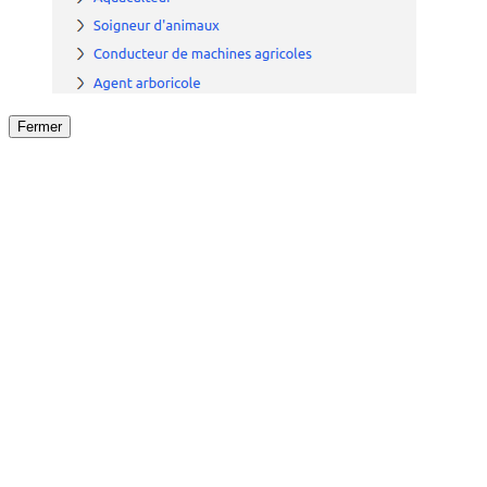
Fermer
Fermer
le détail de l'offre
/
Offre
sur
Offre précéden