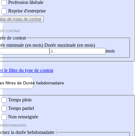
Profession libérale
Reprise d'entreprise
plus
de types de contrat
 DE CONTRAT
ée de contrat
ée minimale (en mois)
Durée maximale (en mois)
mois
er
le filtre du type de contrat
les filtres de
Durée hebdo
madaire
 hebdomadaire
Temps plein
Temps partiel
Non renseignée
 HEBDOMADAIRE
cisez la durée hebdomadaire :