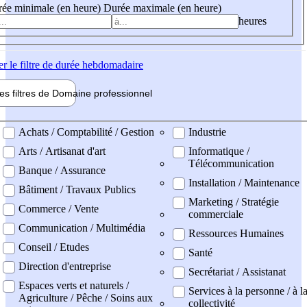
ée minimale (en heure)
Durée maximale (en heure)
heures
er
le filtre de durée hebdomadaire
les filtres de
Domaine pro
fessionnel
ne professionel
Achats / Comptabilité / Gestion
Industrie
Arts / Artisanat d'art
Informatique /
Télécommunication
Banque / Assurance
Installation / Maintenance
Bâtiment / Travaux Publics
Marketing / Stratégie
Commerce / Vente
commerciale
Communication / Multimédia
Ressources Humaines
Conseil / Etudes
Santé
Direction d'entreprise
Secrétariat / Assistanat
Espaces verts et naturels /
Services à la personne / à l
Agriculture / Pêche / Soins aux
collectivité