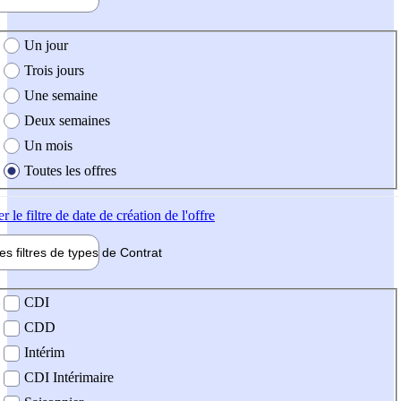
e création de l'offre
Un jour
Trois jours
Une semaine
Deux semaines
Un mois
Toutes les offres
er
le filtre de date de création de l'offre
les filtres de types de
Contrat
de contrat
CDI
CDD
Intérim
CDI Intérimaire