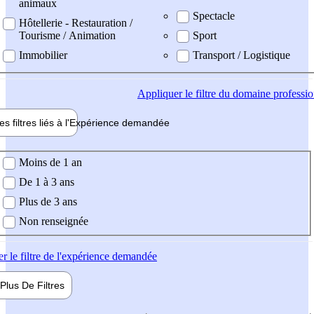
animaux
Spectacle
Hôtellerie - Restauration /
Tourisme / Animation
Sport
Immobilier
Transport / Logistique
Appliquer
le filtre du domaine professi
es filtres liés à l'
Expérience
demandée
ience demandée
Moins de 1 an
De 1 à 3 ans
Plus de 3 ans
Non renseignée
er
le filtre de l'expérience demandée
Plus De
Filtres