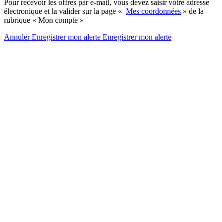
Pour recevoir les offres par e-mail, vous devez saisir votre adresse
électronique et la valider sur la page «
Mes coordonnées
» de la
rubrique « Mon compte »
Annuler
Enregistrer mon alerte
Enregistrer
mon alerte