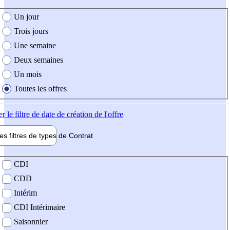
e création de l'offre
Un jour
Trois jours
Une semaine
Deux semaines
Un mois
Toutes les offres
er
le filtre de date de création de l'offre
les filtres de types de
Contrat
de contrat
CDI
CDD
Intérim
CDI Intérimaire
Saisonnier