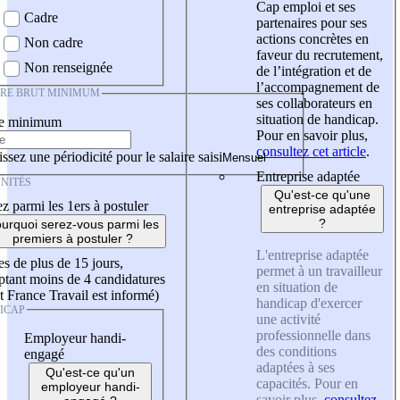
Cap emploi et ses
Cadre
partenaires pour ses
actions concrètes en
Non cadre
faveur du recrutement,
Non renseignée
de l’intégration et de
l’accompagnement de
IRE BRUT MINIMUM
ses collaborateurs en
situation de handicap.
re minimum
Pour en savoir plus,
consultez cet article
.
ssez une périodicité pour le salaire saisi
Entreprise adaptée
NITÉS
Qu'est-ce qu'une
z parmi les 1ers à postuler
entreprise adaptée
?
urquoi serez-vous parmi les
premiers à postuler ?
L'entreprise adaptée
es de plus de 15 jours,
permet à un travailleur
tant moins de 4 candidatures
en situation de
t France Travail est informé)
handicap d'exercer
ICAP
une activité
professionnelle dans
Employeur handi-
des conditions
engagé
adaptées à ses
Qu'est-ce qu'un
capacités. Pour en
employeur handi-
savoir plus,
consultez