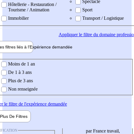
Spectacle
Hôtellerie - Restauration /
Tourisme / Animation
Sport
Immobilier
Transport / Logistique
Appliquer
le filtre du domaine professi
es filtres liés à l'
Expérience
demandée
ience demandée
Moins de 1 an
De 1 à 3 ans
Plus de 3 ans
Non renseignée
er
le filtre de l'expérience demandée
Plus De
Filtres
IFICATION
par France travail,