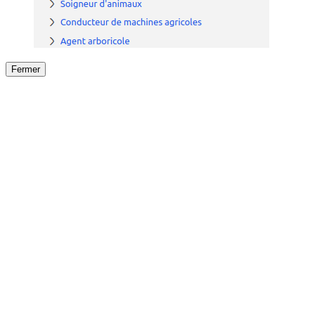
Fermer
Fermer
le détail de l'offre
/
Offre
sur
Offre précéden