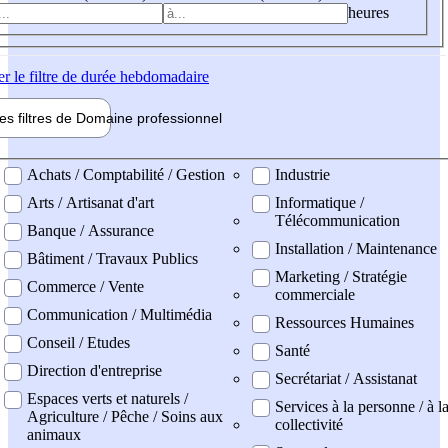
heures
er
le filtre de durée hebdomadaire
les filtres de
Domaine pro
fessionnel
ne professionel
Achats / Comptabilité / Gestion
Industrie
Arts / Artisanat d'art
Informatique /
Télécommunication
Banque / Assurance
Installation / Maintenance
Bâtiment / Travaux Publics
Marketing / Stratégie
Commerce / Vente
commerciale
Communication / Multimédia
Ressources Humaines
Conseil / Etudes
Santé
Direction d'entreprise
Secrétariat / Assistanat
Espaces verts et naturels /
Services à la personne / à l
Agriculture / Pêche / Soins aux
collectivité
animaux