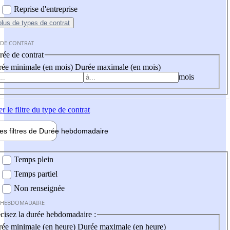
Reprise d'entreprise
plus
de types de contrat
 DE CONTRAT
ée de contrat
ée minimale (en mois)
Durée maximale (en mois)
mois
er
le filtre du type de contrat
les filtres de
Durée hebdo
madaire
 hebdomadaire
Temps plein
Temps partiel
Non renseignée
 HEBDOMADAIRE
cisez la durée hebdomadaire :
ée minimale (en heure)
Durée maximale (en heure)