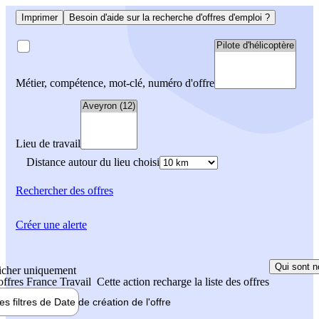
Imprimer
Besoin d'aide sur la recherche d'offres d'emploi ?
Métier, compétence, mot-clé, numéro d'offre
Lieu de travail
Distance autour du lieu choisi
Rechercher
des offres
Créer une alerte
Qui sont n
icher uniquement
 offres France Travail
Cette action recharge la liste des offres
les filtres de
Date de création
de l'offre