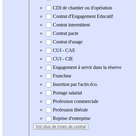
CDI de chantier ou d'opération
Contrat d'Engagement Educatif
Contrat intermittent
Contrat pacte
Contrat d'usage
CUI - CAE
CUI - CIE
Engagement à servir dans la réserve
Franchise
Insertion par l'activ.éco.
Portage salarial
Profession commerciale
Profession libérale
Reprise d'entreprise
Voir plus
de types de contrat