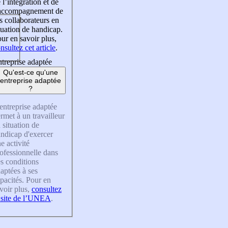
 l’intégration et de
’accompagnement de
s collaborateurs en
tuation de handicap.
ur en savoir plus,
nsultez cet article
.
treprise adaptée
Qu'est-ce qu'une
entreprise adaptée
?
entreprise adaptée
rmet à un travailleur
 situation de
ndicap d'exercer
e activité
ofessionnelle dans
s conditions
aptées à ses
pacités. Pour en
voir plus,
consultez
 site de l’UNEA
.