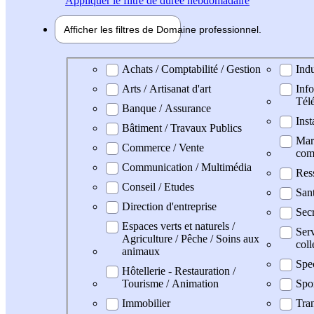
Appliquer
le filtre de durée hebdomadaire
Afficher les filtres de
Domaine pro
fessionnel
Domaine professionel
Achats / Comptabilité / Gestion
Indu
Arts / Artisanat d'art
Info
Tél
Banque / Assurance
Inst
Bâtiment / Travaux Publics
Mark
Commerce / Vente
com
Communication / Multimédia
Res
Conseil / Etudes
San
Direction d'entreprise
Secr
Espaces verts et naturels /
Serv
Agriculture / Pêche / Soins aux
coll
animaux
Spe
Hôtellerie - Restauration /
Tourisme / Animation
Spo
Immobilier
Tran