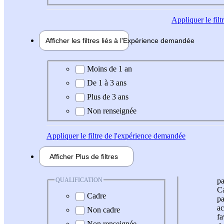
Appliquer
le fil
Afficher les filtres liés à l'
Expérience
demandée
Expérience demandée
Moins de 1 an
De 1 à 3 ans
Plus de 3 ans
Non renseignée
Appliquer
le filtre de l'expérience demandée
Afficher
Plus de
filtres
QUALIFICATION
pa
Ca
Cadre
pa
ac
Non cadre
fa
Non renseignée