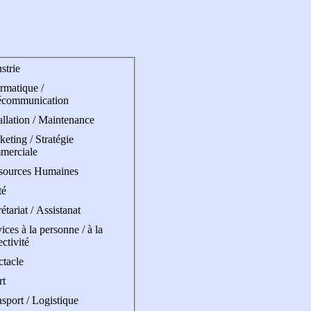
strie
rmatique /
écommunication
allation / Maintenance
eting / Stratégie
merciale
sources Humaines
té
étariat / Assistanat
ices à la personne / à la
ectivité
ctacle
rt
sport / Logistique