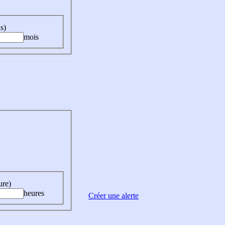
s)
mois
ure)
heures
Créer une alerte