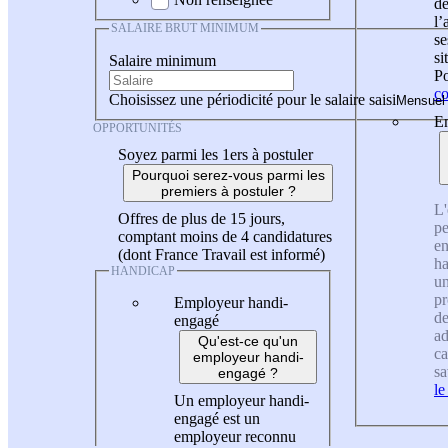
de
l
SALAIRE BRUT MINIMUM
se
si
Salaire minimum
Po
co
Choisissez une périodicité pour le salaire saisi
En
OPPORTUNITÉS
Soyez parmi les 1ers à postuler
Pourquoi serez-vous parmi les
premiers à postuler ?
L'
Offres de plus de 15 jours,
pe
comptant moins de 4 candidatures
en
(dont France Travail est informé)
ha
HANDICAP
un
pr
Employeur handi-
de
engagé
ad
Qu'est-ce qu'un
ca
employeur handi-
sa
engagé ?
le
Un employeur handi-
engagé est un
employeur reconnu